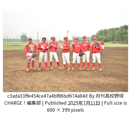
c3ada33ffe454ce47a4bf86bd674a84d
By
月刊高校野球
CHARGE！編集部
|
Published
2025年7月11日
|
Full size is
600 × 399
pixels