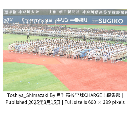
Toshiya_Shimazaki
By
月刊高校野球CHARGE！編集部
|
Published
2025年8月15日
|
Full size is
600 × 399
pixels