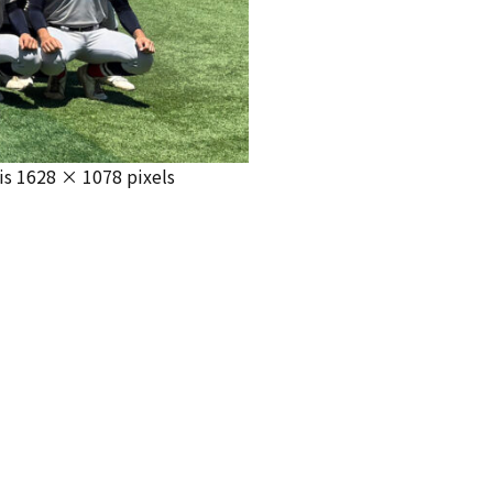
 is
1628 × 1078
pixels