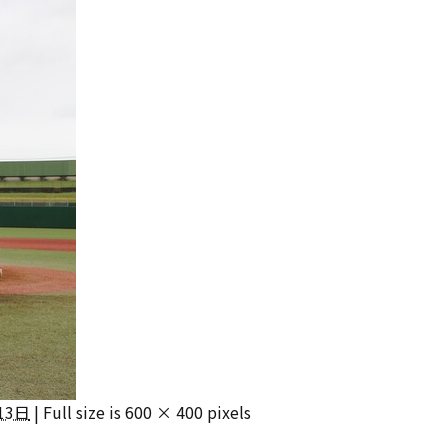
13日
|
Full size is
600 × 400
pixels