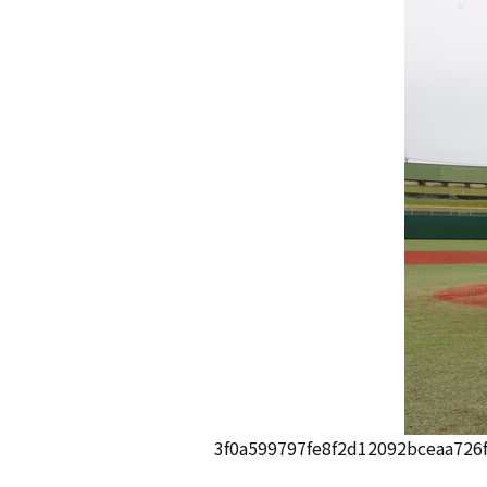
3f0a599797fe8f2d12092bceaa726