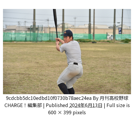
9cdcbb5dc10edbd10f0730b78aec24ea
By
月刊高校野球
CHARGE！編集部
|
Published
2024年6月13日
|
Full size is
600 × 399
pixels