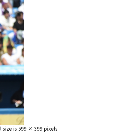
l size is
599 × 399
pixels