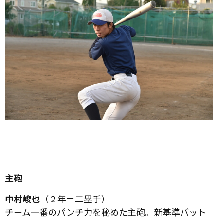
主砲
中村峻也
（２年＝二塁手）
チーム一番のパンチ力を秘めた主砲。新基準バット