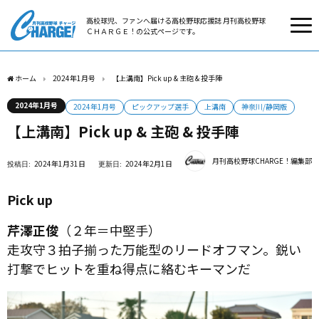
高校球児、ファンへ届ける高校野球応援誌 月刊高校野球
ＣＨＡＲＧＥ！の公式ページです。
ホーム
2024年1月号
【上溝南】Pick up & 主砲 & 投手陣
2024年1月号
2024年1月号
ピックアップ選手
上溝南
神奈川/静岡版
【上溝南】Pick up & 主砲 & 投手陣
月刊高校野球CHARGE！編集部
2024年1月31日
2024年2月1日
Pick up
芹澤正俊
（２年＝中堅手）
走攻守３拍子揃った万能型のリードオフマン。鋭い
打撃でヒットを重ね得点に絡むキーマンだ