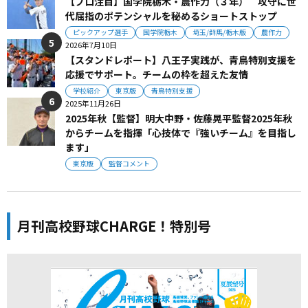
【プロ注目】国学院栃木・農作力（３年） 攻守に世
代屈指のポテンシャルを秘めるショートストップ
ピックアップ選手
国学院栃木
埼玉/群馬/栃木版
農作力
2026年7月10日
【スタンドレポート】八王子実践が、青鳥特別支援を
応援でサポート。チームの枠を超えた友情
学校紹介
東京版
青鳥特別支援
2025年11月26日
2025年秋【監督】明大中野・佐藤晃平監督2025年秋
からチームを指揮「心技体で『強いチーム』を目指し
ます」
東京版
監督コメント
月刊高校野球CHARGE！特別号