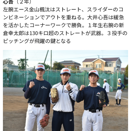
心吾
（２年）
左腕エース金山楓汰はストレート、スライダーのコ
ンビネーションでアウトを重ねる。大井心吾は緩急
を活かしたコーナーワークで勝負。１年生右腕の新
倉幸太郎は130キロ超のストレートが武器。３投手の
ピッチングが飛躍の鍵となる