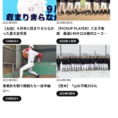
2021年9月3
2026年3月25
【太田】９月号に収まりきらなか
【PICKUP PLAYER】八王子実
った夏大会写真
践 最速140キロの絶対エース塚
原翔太 プロ注目・大型捕手・大
CHARGE+
2026年３月号
塚逸輝
2021年5月3
2024年5月4
東東京を戦う精鋭たち〜投手編
【茂木】「山の子魂2024」
②〜
2024年4月号
CHARGE+