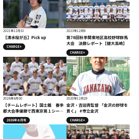
2021年12月31
2023年12月8
【清水桜が丘】Pick up
第76回秋季関東地区高校野球群馬
大会 決勝レポート【健大高崎】
CHARGE+
CHARGE+
2026年6月30
2020年12月29
【チームレポート】国士舘 春季
金沢・吉田斉監督 「金沢の野球を
都大会準優勝で西東京第１シー
貫く」 #市立金沢
ド。21年ぶりの甲子園へ凡事徹底
2026年６月号
CHARGE+