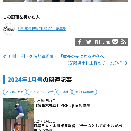
この記事を書いた人
月刊高校野球CHARGE！編集部
LINE
川崎工科・久保埜輝監督・ 「成長の先にある勝利へ」
【御殿場南】主将のチーム分析
2024年1月号
の関連記事
2024年1月号
ピックアップ選手
上溝南
神奈川/静岡版
2024年1月21日
【城西大城西】Pick up & 打撃陣
2024年1月20日
目黒日大・木川卓見監督 「チームとしての土台が出
来つつある」