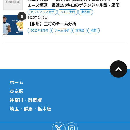
エース塚原 最速150キロのポテンシャル型・座間
ピックアップ選手
八王子実践
東京版
2025年5月1日
【桐朋】主将のチーム分析
2025年4月号
チーム分析
東京版
桐朋
ホーム
東京版
神奈川・静岡版
埼玉・群馬・栃木版