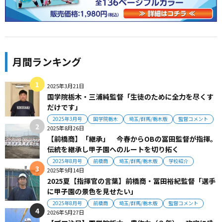
月間ランキング
2025年3月21日
国学院栃木・三浦純監督「生徒のために全力を尽くす
だけです」
2025年3月号
国学院栃木
埼玉/群馬/栃木版
監督コメント
2025年8月26日
【前橋商】「継承」 今春からOBの冨田監督が指揮。
伝統を継承し甲子園へのルートを切り拓く
2025年8月号
前橋商
埼玉/群馬/栃木版
学校紹介
2025年9月14日
2025夏【指揮官の言葉】前橋商・冨田裕紀監督「選手
に甲子園の景色を見せたい」
2025年8月号
前橋商
埼玉/群馬/栃木版
監督コメント
2026年5月27日