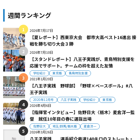
週間ランキング
2026年7月17日
【夏レポート】西東京大会 都市大高ベスト16進出 接
戦を勝ち切り大会３勝
2026年7月10日
【スタンドレポート】八王子実践が、青鳥特別支援を
応援でサポート。チームの枠を超えた友情
学校紹介
東京版
青鳥特別支援
2021年1月20日
【八王子実践 野球部】「野球×ベースボール」#八
王子実践
2020年12月号
八王子実践
学校紹介
東京版
2026年4月6日
【指揮官インタビュー】佐野日大〈栃木〉麦倉洋一監
督 就任10年目の春に選抜出場
佐野日大
埼玉/群馬/栃木版
麦倉洋一
2026年3月26日
八王子実践 選手紹介最速140キロのストレート・