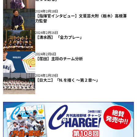
2024年2月18日
【指揮官インタビュー】文星芸大附〈栃木〉高根澤
力監督
2024年2月16日
【清水西】 「全力プレー」
2024年2月6日
【荏田】主将のチーム分析
2024年1月19日
【日大二】「N.を描く 〜第２章〜」