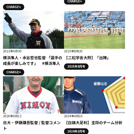
CHARGE+
CHARGE+
2022年4月30
2025年8月20
横浜隼人・水谷哲也監督 「選手の
【二松学舎大附】「出陣」
成長が楽しみです」 #横浜隼人
2025年8月号
CHARGE+
2020年9月12
2024年4月10
日大・伊藤謙吾監督 / 監督コメン
【白鷗大足利】主将のチーム分析
ト
2024年3月号