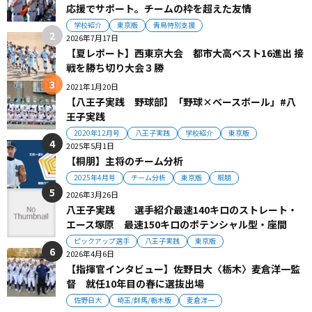
応援でサポート。チームの枠を超えた友情
学校紹介
東京版
青鳥特別支援
2026年7月17日
【夏レポート】西東京大会 都市大高ベスト16進出 接
戦を勝ち切り大会３勝
2021年1月20日
【八王子実践 野球部】「野球×ベースボール」#八
王子実践
2020年12月号
八王子実践
学校紹介
東京版
2025年5月1日
【桐朋】主将のチーム分析
2025年4月号
チーム分析
東京版
桐朋
2026年3月26日
八王子実践 選手紹介最速140キロのストレート・
エース塚原 最速150キロのポテンシャル型・座間
ピックアップ選手
八王子実践
東京版
2026年4月6日
【指揮官インタビュー】佐野日大〈栃木〉麦倉洋一監
督 就任10年目の春に選抜出場
佐野日大
埼玉/群馬/栃木版
麦倉洋一