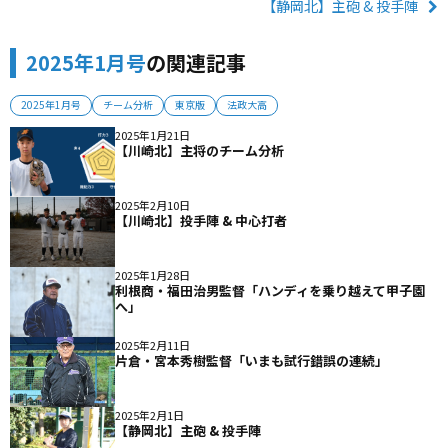
【静岡北】主砲 & 投手陣
2025年1月号
の関連記事
2025年1月号
チーム分析
東京版
法政大高
2025年1月21日
【川崎北】主将のチーム分析
2025年2月10日
【川崎北】投手陣 & 中心打者
2025年1月28日
利根商・福田治男監督「ハンディを乗り越えて甲子園
へ」
2025年2月11日
片倉・宮本秀樹監督「いまも試行錯誤の連続」
2025年2月1日
【静岡北】主砲 & 投手陣