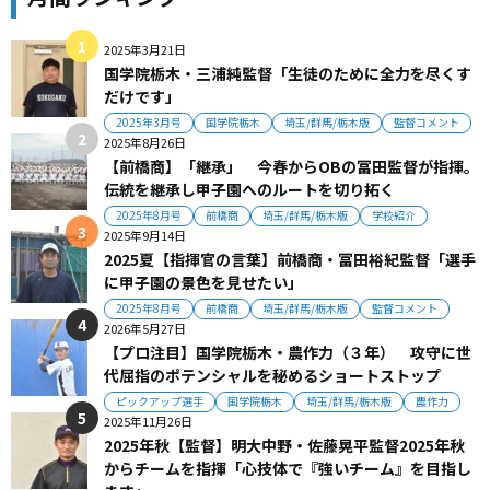
2025年3月21日
国学院栃木・三浦純監督「生徒のために全力を尽くす
だけです」
2025年3月号
国学院栃木
埼玉/群馬/栃木版
監督コメント
2025年8月26日
【前橋商】「継承」 今春からOBの冨田監督が指揮。
伝統を継承し甲子園へのルートを切り拓く
2025年8月号
前橋商
埼玉/群馬/栃木版
学校紹介
2025年9月14日
2025夏【指揮官の言葉】前橋商・冨田裕紀監督「選手
に甲子園の景色を見せたい」
2025年8月号
前橋商
埼玉/群馬/栃木版
監督コメント
2026年5月27日
【プロ注目】国学院栃木・農作力（３年） 攻守に世
代屈指のポテンシャルを秘めるショートストップ
ピックアップ選手
国学院栃木
埼玉/群馬/栃木版
農作力
2025年11月26日
2025年秋【監督】明大中野・佐藤晃平監督2025年秋
からチームを指揮「心技体で『強いチーム』を目指し