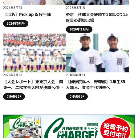
2024年5月25
2026年3月15
【浜名】Pick up & 投手陣
帝京 秋都大会優勝で16年ぶり15
度目の選抜出場
2024年5月号
2026年３月号
2026年7月25
2018年8月23
【大会レポート】東東京大会 関
【國學院栃木 野球部】1年生35
東一、二松学舎大附が決勝へ進
人加入、黄金世代到来へ
出。３連覇を狙うと関東一と４年
CHARGE+
CHARGE+
ぶり奪還を目指す二松学舎大附が
激突