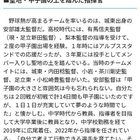
野球熱が高まるチームを率いるのは、城東出身の
安部雄太監督だ。高校時代には、有馬信夫監督
（現・足立新田監督）、梨本監督の指導を受けて、
２度の甲子園出場を経験。１年時にはアルプススタ
ンドでの応援だったが、３年夏には投手としてメン
バー入りし聖地の土を踏んでいる。当時のチームメ
イトには、城東・内田稔監督、小岩・茶川剛史監
督、足立東・小松崎豊監督がいた。安部監督は「甲
子園の大きさと雰囲気は今も忘れられない。自分た
ちは２回戦が初戦で計14日間も甲子園にいたのです
が、１日１日が充実していて夢のような時間でし
た」と懐かしむ。中学時代から教員、指導者を目指
して大学卒業後に教員となり、中学校勤務を経て
2019年に広尾着任、2022年から指揮を任されてい
る。「自分で考えて行動できる選手を育てたい。そ