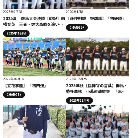
2025年9月28
2020年4月8
2025夏 群馬大会決勝【戦記】前
【藤枝明誠 野球部】「初優勝」
橋育英 王者・健大高崎を追い詰
CHARGE+
めるも延長タイブレーク惜敗で涙
2025年９月号
2022年10月14
2025年12月25
【立花学園】 「初四強」
2025年秋【指揮官の言葉】群馬・
勢多農林 小暮直哉監督 「思考
CHARGE+
自走野球」 指揮官が目指す指導
2025年11月号
とは？