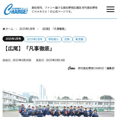
高校球児、ファンへ届ける高校野球応援誌 月刊高校野球
ＣＨＡＲＧＥ！の公式ページです。
ホーム
2025年1月号
【広尾】「凡事徹底」
2025年1月号
2025年1月号
学校紹介
広尾
東京版
【広尾】「凡事徹底」
2025年2月18日
2025年2月14日
月刊高校野球CHARGE！編集部