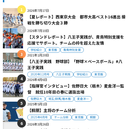
2026年7月17日
【夏レポート】西東京大会 都市大高ベスト16進出 接
戦を勝ち切り大会３勝
2026年7月10日
【スタンドレポート】八王子実践が、青鳥特別支援を
応援でサポート。チームの枠を超えた友情
学校紹介
東京版
青鳥特別支援
2021年1月20日
【八王子実践 野球部】「野球×ベースボール」#八
王子実践
2020年12月号
八王子実践
学校紹介
東京版
2026年4月6日
【指揮官インタビュー】佐野日大〈栃木〉麦倉洋一監
督 就任10年目の春に選抜出場
佐野日大
埼玉/群馬/栃木版
麦倉洋一
2025年5月1日
【桐朋】主将のチーム分析
2025年4月号
チーム分析
東京版
桐朋
2026年3月26日