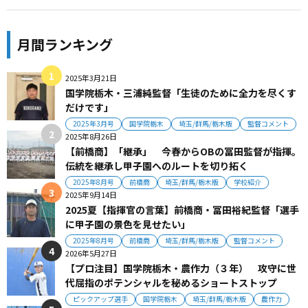
月間ランキング
2025年3月21日
国学院栃木・三浦純監督「生徒のために全力を尽くす
だけです」
2025年3月号
国学院栃木
埼玉/群馬/栃木版
監督コメント
2025年8月26日
【前橋商】「継承」 今春からOBの冨田監督が指揮。
伝統を継承し甲子園へのルートを切り拓く
2025年8月号
前橋商
埼玉/群馬/栃木版
学校紹介
2025年9月14日
2025夏【指揮官の言葉】前橋商・冨田裕紀監督「選手
に甲子園の景色を見せたい」
2025年8月号
前橋商
埼玉/群馬/栃木版
監督コメント
2026年5月27日
【プロ注目】国学院栃木・農作力（３年） 攻守に世
代屈指のポテンシャルを秘めるショートストップ
ピックアップ選手
国学院栃木
埼玉/群馬/栃木版
農作力