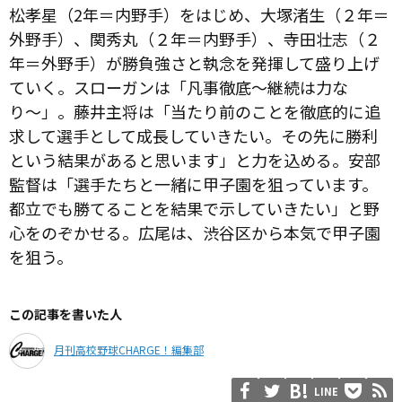
松孝星（2年＝内野手）をはじめ、大塚渚生（２年＝
外野手）、関秀丸（２年＝内野手）、寺田壮志（２
年＝外野手）が勝負強さと執念を発揮して盛り上げ
ていく。スローガンは「凡事徹底〜継続は力な
り〜」。藤井主将は「当たり前のことを徹底的に追
求して選手として成長していきたい。その先に勝利
という結果があると思います」と力を込める。安部
監督は「選手たちと一緒に甲子園を狙っています。
都立でも勝てることを結果で示していきたい」と野
心をのぞかせる。広尾は、渋谷区から本気で甲子園
を狙う。
この記事を書いた人
月刊高校野球CHARGE！編集部
LINE