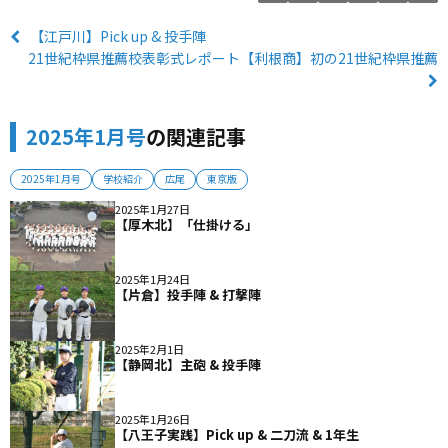
【江戸川】Pick up & 投手陣
21世紀枠県推薦校表彰式レポート【利根商】初の21世紀枠県推薦
2025年1月号
の関連記事
2025年1月号
学校紹介
広尾
東京版
2025年1月27日
【厚木北】「仕掛ける」
2025年1月24日
【片倉】投手陣 & 打撃陣
2025年2月1日
【静岡北】主砲 & 投手陣
2025年1月26日
【八王子実践】Pick up & 二刀流 & 1年生