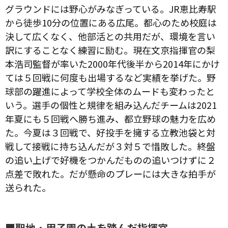
グラウンドには野心がみなぎっている。JR恵比寿駅
から徒歩10分の位置にある広尾。都心のため校庭は
決して広くなく、他部活との共用だが、環境を言い
訳にすることなく練習に励む。現在文京指揮官の梨
本浩司監督が率いた2000年代後半から2014年にかけ
ては５回戦に何度も出場するなど実績を挙げた。野
球部の躍進によって学校全体のムードも変わったと
いう。選手の個性と規律を組み込んだチームは2021
年夏にも５回戦へ勝ち進み、都立野球の魅力を広め
た。今夏は３回戦で、好投手を擁する立教池袋と対
戦して接戦に持ち込んだが３対５で惜敗した。終盤
の追い上げで好機をつかんだものの追いつけずに２
点差で敗れた。だが懸命のプレーには大きな拍手が
送られた。
■聖地・甲子園の土を踏んだ指揮官