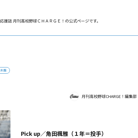
応援誌 月刊高校野球ＣＨＡＲＧＥ！の公式ページです。
栃木版
月刊高校野球CHARGE！編集部
Pick up／⻆田楓雅（１年＝投手）