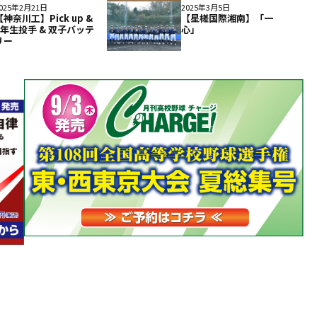
025年2月21日
2025年3月5日
【神奈川工】Pick up &
【星槎国際湘南】「一
1年生投手 & 双子バッテ
心」
リー