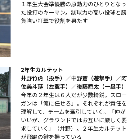
１年生大会準優勝の原動力のひとりとなっ
た投打のキーマン。制球力の高い投球と勝
負強い打撃で役割を果たす
2年生カルテット
井野竹虎（投手）／中野蒼（遊撃手）／阿
佐美斗蒔（左翼手）／後藤舜太（一塁手）
今年の２年生は６人だが少数精鋭。スロー
ガンは「俺に任せろ」。それぞれが責任を
理解して、チームを牽引していく。「仲が
いいが、グラウンドではお互いに厳しく要
求していく」（井野）。２年生カルテット
が飛躍の鍵を握っている