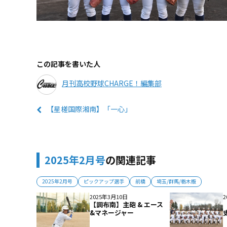
この記事を書いた人
月刊高校野球CHARGE！編集部
【星槎国際湘南】「一心」
2025年2月号
の関連記事
2025年2月号
ピックアップ選手
前橋
埼玉/群馬/栃木版
2025年3月10日
2
【調布南】主砲 & エース
&マネージャー