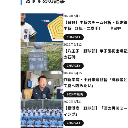
おすすめの記事
2022年7月1
【日野】主将のチーム分析・我妻銀
主将 （3年＝二塁手） #日野
CHARGE+
2019年9月12
【八王子 野球部】甲子園初出場記
の石碑
CHARGE+
2024年9月15
作新学院・小針崇宏監督「挑戦者と
て夏へ臨みたい」
2024年8月号
2020年8月31
【横浜商 野球部】「涙の再開ミー
ィング」
CHARGE+