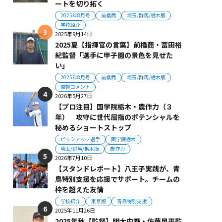
ートを切り拓く
2025年8月号
前橋商
埼玉/群馬/栃木版
学校紹介
2025年9月14日
2025夏【指揮官の言葉】前橋商・冨田裕
紀監督「選手に甲子園の景色を見せた
い」
2025年8月号
前橋商
埼玉/群馬/栃木版
監督コメント
2026年5月27日
【プロ注目】国学院栃木・農作力（３
年） 攻守に世代屈指のポテンシャルを
秘めるショートストップ
ピックアップ選手
国学院栃木
埼玉/群馬/栃木版
農作力
2026年7月10日
【スタンドレポート】八王子実践が、青
鳥特別支援を応援でサポート。チームの
枠を超えた友情
学校紹介
東京版
青鳥特別支援
2025年11月26日
2025年秋【監督】明大中野・佐藤晃平監