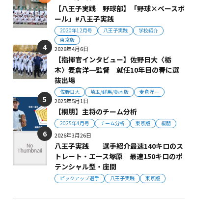
【八王子実践 野球部】「野球×ベースボ
ール」#八王子実践
2020年12月号
八王子実践
学校紹介
東京版
2026年4月6日
【指揮官インタビュー】佐野日大〈栃
木〉麦倉洋一監督 就任10年目の春に選
抜出場
佐野日大
埼玉/群馬/栃木版
麦倉洋一
2025年5月1日
【桐朋】主将のチーム分析
2025年4月号
チーム分析
東京版
桐朋
2026年3月26日
八王子実践 選手紹介最速140キロのス
トレート・エース塚原 最速150キロのポ
テンシャル型・座間
ピックアップ選手
八王子実践
東京版