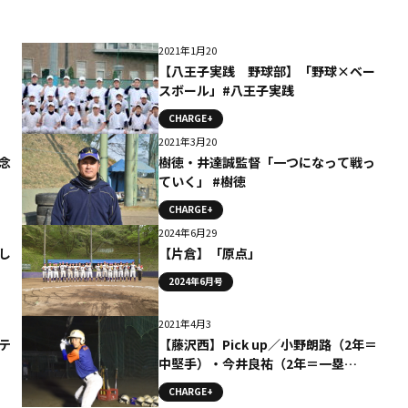
2021年1月20
【八王子実践 野球部】「野球×ベー
スボール」#八王子実践
CHARGE+
2021年3月20
念
樹徳・井達誠監督「一つになって戦っ
ていく」 #樹徳
CHARGE+
2024年6月29
し
【片倉】「原点」
2024年6月号
2021年4月3
テ
【藤沢西】Pick up／小野朗路（2年＝
中堅手）・今井良祐（2年＝一塁
手） ＃藤沢西
CHARGE+