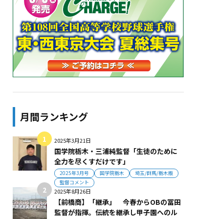
月間ランキング
2025年3月21日
国学院栃木・三浦純監督「生徒のために
全力を尽くすだけです」
2025年3月号
国学院栃木
埼玉/群馬/栃木版
監督コメント
2025年8月26日
【前橋商】「継承」 今春からOBの冨田
監督が指揮。伝統を継承し甲子園へのル