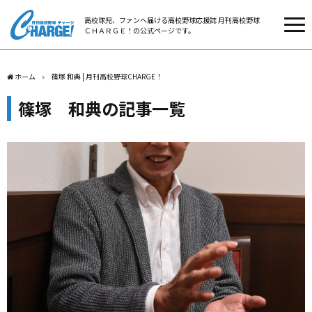
高校球児、ファンへ届ける高校野球応援誌 月刊高校野球
ＣＨＡＲＧＥ！の公式ページです。
ホーム
篠塚 和典 | 月刊高校野球CHARGE！
篠塚 和典の記事一覧