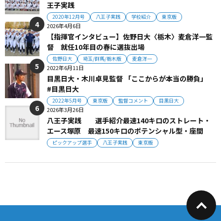
王子実践
2020年12月号
八王子実践
学校紹介
東京版
2026年4月6日
【指揮官インタビュー】佐野日大〈栃木〉麦倉洋一監
督 就任10年目の春に選抜出場
佐野日大
埼玉/群馬/栃木版
麦倉洋一
2022年6月11日
目黒日大・木川卓見監督 「ここからが本当の勝負」
#目黒日大
2022年5月号
東京版
監督コメント
目黒日大
2026年3月26日
八王子実践 選手紹介最速140キロのストレート・
エース塚原 最速150キロのポテンシャル型・座間
ピックアップ選手
八王子実践
東京版