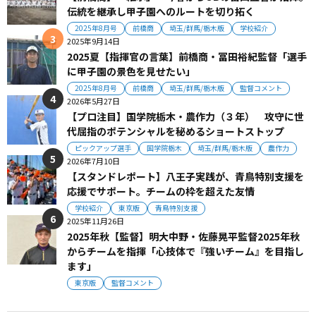
伝統を継承し甲子園へのルートを切り拓く
2025年8月号
前橋商
埼玉/群馬/栃木版
学校紹介
2025年9月14日
2025夏【指揮官の言葉】前橋商・冨田裕紀監督「選手
に甲子園の景色を見せたい」
2025年8月号
前橋商
埼玉/群馬/栃木版
監督コメント
2026年5月27日
【プロ注目】国学院栃木・農作力（３年） 攻守に世
代屈指のポテンシャルを秘めるショートストップ
ピックアップ選手
国学院栃木
埼玉/群馬/栃木版
農作力
2026年7月10日
【スタンドレポート】八王子実践が、青鳥特別支援を
応援でサポート。チームの枠を超えた友情
学校紹介
東京版
青鳥特別支援
2025年11月26日
2025年秋【監督】明大中野・佐藤晃平監督2025年秋
からチームを指揮「心技体で『強いチーム』を目指し
ます」
東京版
監督コメント