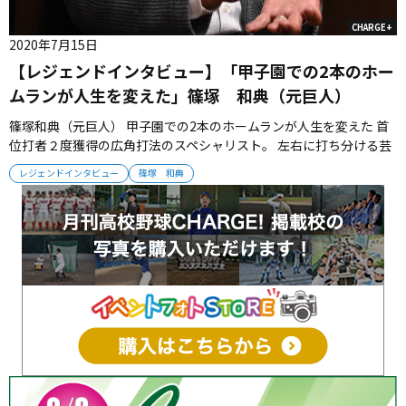
CHARGE+
2020年7月15日
【レジェンドインタビュー】「甲子園での2本のホー
ムランが人生を変えた」篠塚 和典（元巨人）
篠塚和典（元巨人） 甲子園での2本のホームランが人生を変えた 首
位打者２度獲得の広角打法のスペシャリスト。 左右に打ち分ける芸
術的なバッティングで２度の首位打者を獲得した篠塚和典氏（元巨
レジェンドインタビュー
篠塚 和典
人）。 自在のバットコントロールで安打を量産した打撃の職人はい
かに技術を身につけたのか。 レジェンドに広角打法の極意を聞い
た。 201...