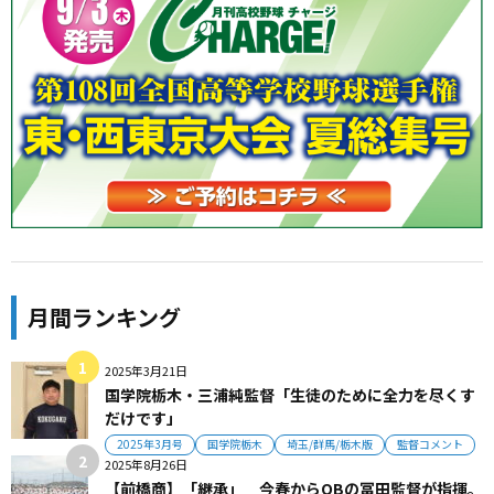
月間ランキング
2025年3月21日
国学院栃木・三浦純監督「生徒のために全力を尽くす
だけです」
2025年3月号
国学院栃木
埼玉/群馬/栃木版
監督コメント
2025年8月26日
【前橋商】「継承」 今春からOBの冨田監督が指揮。