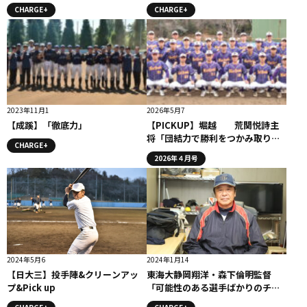
CHARGE+
CHARGE+
2023年11月1
2026年5月7
【成蹊】「徹底力」
【PICKUP】堀越 荒関悦詩主
将「団結力で勝利をつかみ取りた
CHARGE+
いと思います」
2026年４月号
2024年5月6
2024年1月14
【日大三】投手陣&クリーンアッ
東海大静岡翔洋・森下倫明監督
プ&Pick up
「可能性のある選手ばかりのチー
ムです」