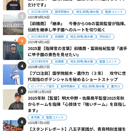
だけです」
2025年3月号
国学院栃木
埼玉/群馬/栃木版
監督コメント
2025年8月26日
【前橋商】「継承」 今春からOBの冨田監督が指揮。
伝統を継承し甲子園へのルートを切り拓く
2025年8月号
前橋商
埼玉/群馬/栃木版
学校紹介
2025年9月14日
2025夏【指揮官の言葉】前橋商・冨田裕紀監督「選手
に甲子園の景色を見せたい」
2025年8月号
前橋商
埼玉/群馬/栃木版
監督コメント
2026年5月27日
【プロ注目】国学院栃木・農作力（３年） 攻守に世
代屈指のポテンシャルを秘めるショートストップ
ピックアップ選手
国学院栃木
埼玉/群馬/栃木版
農作力
2025年11月26日
2025年秋【監督】明大中野・佐藤晃平監督2025年秋
からチームを指揮「心技体で『強いチーム』を目指し
ます」
東京版
監督コメント
2026年7月10日
【スタンドレポート】八王子実践が、青鳥特別支援を