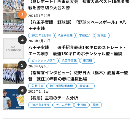
【夏レポート】西東京大会 都市大高ベスト16進出 接
戦を勝ち切り大会３勝
2021年1月20日
【八王子実践 野球部】「野球×ベースボール」#八
王子実践
2020年12月号
八王子実践
学校紹介
東京版
2026年3月26日
八王子実践 選手紹介最速140キロのストレート・
エース塚原 最速150キロのポテンシャル型・座間
ピックアップ選手
八王子実践
東京版
2026年4月6日
【指揮官インタビュー】佐野日大〈栃木〉麦倉洋一監
督 就任10年目の春に選抜出場
佐野日大
埼玉/群馬/栃木版
麦倉洋一
2025年5月1日
【桐朋】主将のチーム分析
2025年4月号
チーム分析
東京版
桐朋