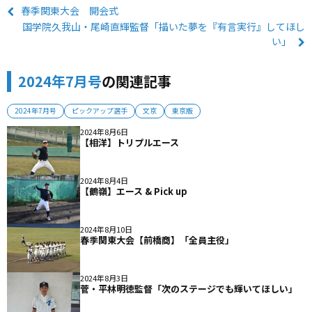
春季関東大会 開会式
国学院久我山・尾崎直輝監督「描いた夢を『有言実行』してほし
い」
2024年7月号
の関連記事
2024年7月号
ピックアップ選手
文京
東京版
2024年8月6日
【相洋】トリプルエース
2024年8月4日
【鶴嶺】エース & Pick up
2024年8月10日
春季関東大会【前橋商】「全員主役」
2024年8月3日
菅・平林明徳監督「次のステージでも輝いてほしい」