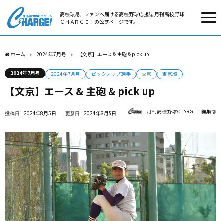
高校球児、ファンへ届ける高校野球応援誌 月刊高校野球
ＣＨＡＲＧＥ！の公式ページです。
ホーム
2024年7月号
【文京】エース & 主砲 & pick up
2024年7月号
2024年7月号
ピックアップ選手
文京
東京版
【文京】エース & 主砲 & pick up
月刊高校野球CHARGE！編集部
2024年8月5日
2024年8月5日