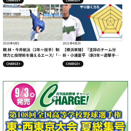
CHARGE+
CHARGE+
2020年6月5
2021年4月29
館 林・今井航汰（2年＝投手）制
【横浜翠陵】『主将のチーム分
球力と投球術を備えるエース/「文
析・小浦蒼平 （新3年＝遊撃手）
武両道モデル」コラム
主将』コラム #横浜翠陵
CHARGE+
CHARGE+