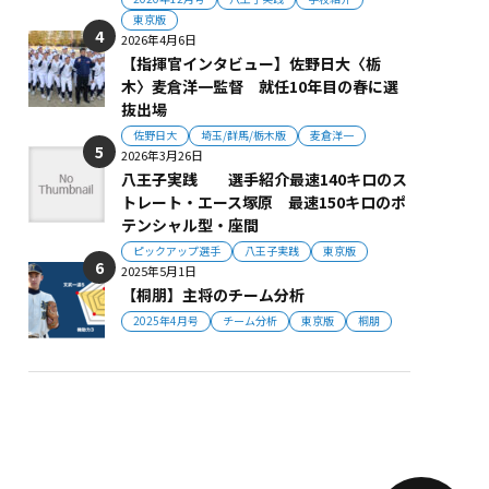
東京版
2026年4月6日
【指揮官インタビュー】佐野日大〈栃
木〉麦倉洋一監督 就任10年目の春に選
抜出場
佐野日大
埼玉/群馬/栃木版
麦倉洋一
2026年3月26日
八王子実践 選手紹介最速140キロのス
トレート・エース塚原 最速150キロのポ
テンシャル型・座間
ピックアップ選手
八王子実践
東京版
2025年5月1日
【桐朋】主将のチーム分析
2025年4月号
チーム分析
東京版
桐朋