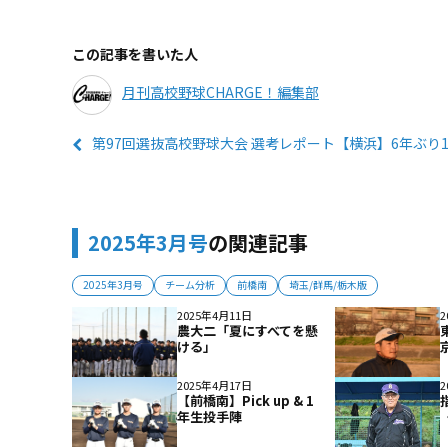
この記事を書いた人
月刊高校野球CHARGE！編集部
第97回選抜高校野球大会 選考レポート【横浜】6年ぶり
2025年3月号
の関連記事
2025年3月号
チーム分析
前橋南
埼玉/群馬/栃木版
2025年4月11日
2
農大二「夏にすべてを懸
ける」
2025年4月17日
2
【前橋南】Pick up & 1
年生投手陣