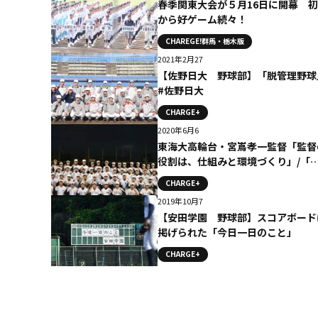
春季関東大会が５月16日に開幕 
から好ゲーム続々！
CHAREGE!群馬・栃木版
2021年2月27
【佐野日大 野球部】「脱管理野球
#佐野日大
CHARGE+
2020年6月6
東海大高輪台・宮嶌孝一監督「監督
役割は、仕組みと環境づくり」/「
ッション」監督コメント
CHARGE+
2019年10月7
【安田学園 野球部】スコアボード
掲げられた「今日一日のこと」
CHARGE+