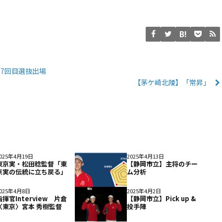
17回目選抜出場
【茅ケ崎北陵】「常昇」
025年4月19日
2025年4月13日
東京実・松田稔監督「東
【静岡市立】主将のチー
京実の伝統に立ち戻る」
ム分析
025年4月8日
2025年4月2日
指揮官Interview 片倉
【静岡市立】Pick up &
〈東京〉宮本 秀樹監督
投手陣