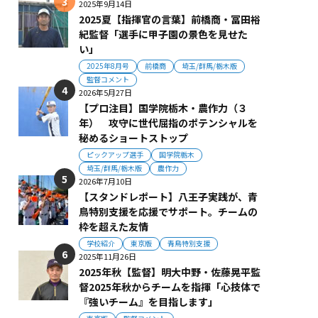
2025年9月14日
2025夏【指揮官の言葉】前橋商・冨田裕
紀監督「選手に甲子園の景色を見せた
い」
2025年8月号
前橋商
埼玉/群馬/栃木版
監督コメント
2026年5月27日
【プロ注目】国学院栃木・農作力（３
年） 攻守に世代屈指のポテンシャルを
秘めるショートストップ
ピックアップ選手
国学院栃木
埼玉/群馬/栃木版
農作力
2026年7月10日
【スタンドレポート】八王子実践が、青
鳥特別支援を応援でサポート。チームの
枠を超えた友情
学校紹介
東京版
青鳥特別支援
2025年11月26日
2025年秋【監督】明大中野・佐藤晃平監
督2025年秋からチームを指揮「心技体で
『強いチーム』を目指します」