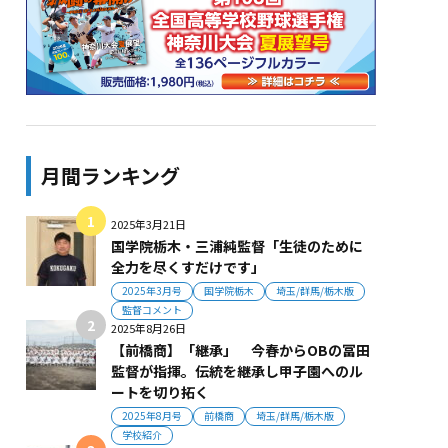
月間ランキング
2025年3月21日
国学院栃木・三浦純監督「生徒のために
全力を尽くすだけです」
2025年3月号
国学院栃木
埼玉/群馬/栃木版
監督コメント
2025年8月26日
【前橋商】「継承」 今春からOBの冨田
監督が指揮。伝統を継承し甲子園へのル
ートを切り拓く
2025年8月号
前橋商
埼玉/群馬/栃木版
学校紹介