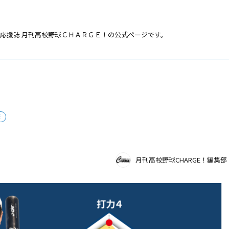
応援誌 月刊高校野球ＣＨＡＲＧＥ！の公式ページです。
版
月刊高校野球CHARGE！編集部