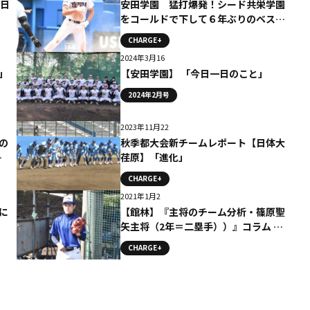
初日
安田学園 猛打爆発！シード共栄学園
をコールドで下して６年ぶりのベスト
16進出！！
CHARGE+
2024年3月16
」
【安田学園】 「今日一日のこと」
2024年2月号
2023年11月22
の
秋季都大会新チームレポート【日体大
ミ
荏原】「進化」
CHARGE+
2021年1月2
に
【館林】『主将のチーム分析・篠原聖
矢主将（2年＝二塁手））』コラム #
館林
CHARGE+