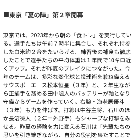
■東京「夏の陣」第２章開幕
東京では、2023年から朝の「食トレ」を実行してい
る。選手たちは午前７時半に集合し、それぞれ持参
した白米約２合をたいらげる。練習後の補食も徹底
したことで選手たちの平均体重は１年間で10キロ近
くアップ。それが昨夏のブレイクにつながった。今
年のチームは、多彩な変化球と投球術を兼ね備える
サウスポーエース松本恒星（３年）と、２年生なが
ら正捕手を務める田中颯人のバッテリーが軸となり
守備からゲームを作っていく。右腕・海老原優斗
（３年）も力を伸ばす。打線は中谷主将、石川のほ
か長沼徠人（２年＝外野手）もシャープな打撃をみ
せる。昨夏の経験を力に変える石川は「先輩たちの
思いを引き継ぎながら、自分の役割を果たすことで