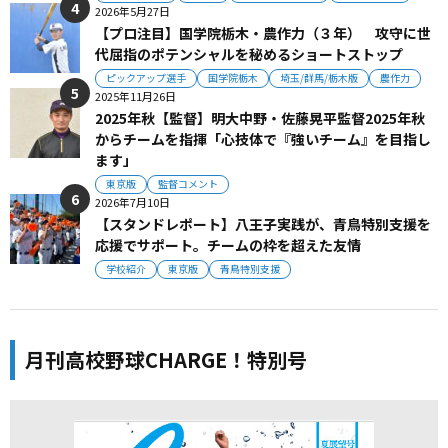
2026年5月27日
【プロ注目】国学院栃木・農作力（３年） 攻守に世
代屈指のポテンシャルを秘めるショートストップ
ピックアップ選手
国学院栃木
埼玉/群馬/栃木版
農作力
2025年11月26日
2025年秋【監督】明大中野・佐藤晃平監督2025年秋
からチームを指揮「心技体で『強いチーム』を目指し
ます」
東京版
監督コメント
2026年7月10日
【スタンドレポート】八王子実践が、青鳥特別支援を
応援でサポート。チームの枠を超えた友情
学校紹介
東京版
青鳥特別支援
月刊高校野球CHARGE！特別号