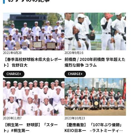
2021年6月28
2020年9月16
【春季高校野球栃木県大会レポー
前橋商 / 2020年前橋商 学年超えた
ト】 佐野日大
熾烈な競争 コラム
CHARGE+
CHARGE+
2020年11月7
2023年10月23
【桐生第一 野球部】「スター
【慶應義塾】 「107年ぶり優勝」
ト」#桐生第一
KEIO日本一 ‒ラストミーティン