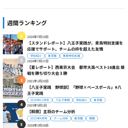
週間ランキング
2026年7月10日
【スタンドレポート】八王子実践が、青鳥特別支援を
応援でサポート。チームの枠を超えた友情
学校紹介
東京版
青鳥特別支援
2026年7月17日
【夏レポート】西東京大会 都市大高ベスト16進出 接
戦を勝ち切り大会３勝
2021年1月20日
【八王子実践 野球部】「野球×ベースボール」#八
王子実践
2020年12月号
八王子実践
学校紹介
東京版
2025年5月1日
【桐朋】主将のチーム分析
2025年4月号
チーム分析
東京版
桐朋
2026年3月26日