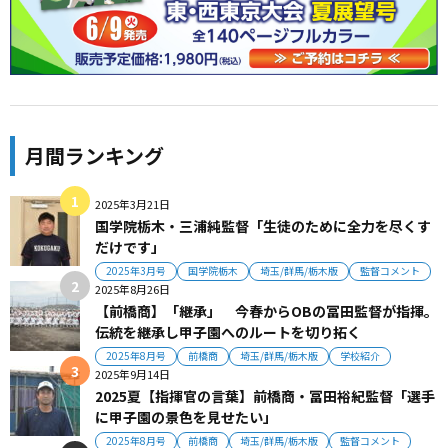
月間ランキング
2025年3月21日
国学院栃木・三浦純監督「生徒のために全力を尽くす
だけです」
2025年3月号
国学院栃木
埼玉/群馬/栃木版
監督コメント
2025年8月26日
【前橋商】「継承」 今春からOBの冨田監督が指揮。
伝統を継承し甲子園へのルートを切り拓く
2025年8月号
前橋商
埼玉/群馬/栃木版
学校紹介
2025年9月14日
2025夏【指揮官の言葉】前橋商・冨田裕紀監督「選手
に甲子園の景色を見せたい」
2025年8月号
前橋商
埼玉/群馬/栃木版
監督コメント