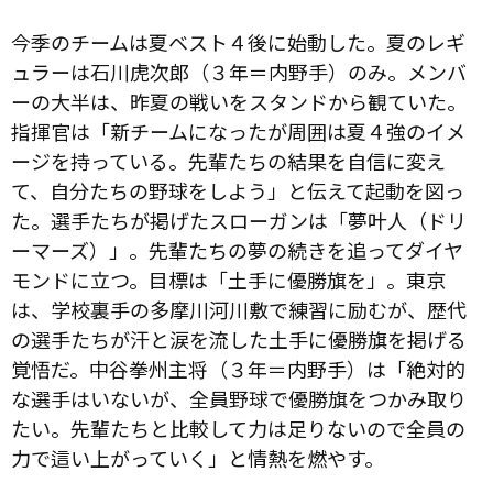
今季のチームは夏ベスト４後に始動した。夏のレギ
ュラーは石川虎次郎（３年＝内野手）のみ。メンバ
ーの大半は、昨夏の戦いをスタンドから観ていた。
指揮官は「新チームになったが周囲は夏４強のイメ
ージを持っている。先輩たちの結果を自信に変え
て、自分たちの野球をしよう」と伝えて起動を図っ
た。選手たちが掲げたスローガンは「夢叶人（ドリ
ーマーズ）」。先輩たちの夢の続きを追ってダイヤ
モンドに立つ。目標は「土手に優勝旗を」。東京
は、学校裏手の多摩川河川敷で練習に励むが、歴代
の選手たちが汗と涙を流した土手に優勝旗を掲げる
覚悟だ。中谷拳州主将（３年＝内野手）は「絶対的
な選手はいないが、全員野球で優勝旗をつかみ取り
たい。先輩たちと比較して力は足りないので全員の
力で這い上がっていく」と情熱を燃やす。