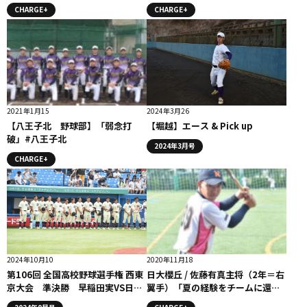
グ−
CHARGE+
CHARGE+
2021年1月15
2024年3月26
【八王子北 野球部】「弱念打
【堀越】エース & Pick up
破」#八王子北
2024年3月号
CHARGE+
2024年10月10
2020年11月18
第106回 全国高校野球選手権 西東
日大櫻丘 / 佐藤有真主将（2年＝右
京大会 準決勝 早稲田実VS日大
翼手）「夏の経験をチームに還元
二
したい」コラム #日大櫻丘