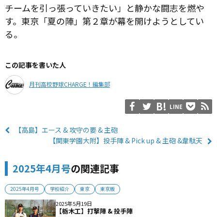
チームを引っ張っていきたい」と静かな闘志を燃や
す。東京「夏の陣」第２章が幕を開けようとしてい
る。
この記事を書いた人
月刊高校野球CHARGE！編集部
LINE
【高島】エース & 攻守の要 & 主砲
【関東学園大附】投手陣 & Pick up & 主砲 &韋駄天
2025年4月号
の関連記事
2025年4月号
学校紹介
東京
東京版
2025年5月19日
【栃木工】打撃陣 & 投手陣