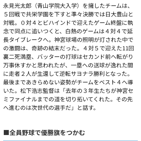
永見光太郎（青山学院大入学）を擁したチームは、
５回戦で共栄学園を下すと準々決勝では日大豊山と
対戦。０対４とビハインドで迎えたゲーム終盤に執
念で同点に追いつくと、白熱のゲームは４対４で延
長タイブレークへ。神宮球場の照明が灯された中で
の激闘は、奇跡の結末だった。４対５で迎えた11回
裏二死満塁、バッターの打球はセカンド前へ転がり
万事休すかと思われたが、一塁への送球が逸れた間
に走者２人が生還して逆転サヨナラ勝利となった。
最後まであきらめない姿勢がチームをベスト４へ導
いた。松下浩志監督は「去年の３年生たちが神宮セ
ミファイナルまでの道を切り拓いてくれた。その先
へ進むのは次世代の選手だ」と話す。
■全員野球で優勝旗をつかむ