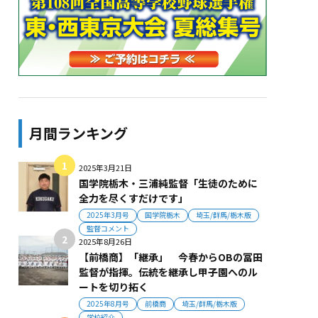
月間ランキング
2025年3月21日
国学院栃木・三浦純監督「生徒のために
全力を尽くすだけです」
2025年3月号
国学院栃木
埼玉/群馬/栃木版
監督コメント
2025年8月26日
【前橋商】「継承」 今春からOBの冨田
監督が指揮。伝統を継承し甲子園へのル
ートを切り拓く
2025年8月号
前橋商
埼玉/群馬/栃木版
学校紹介