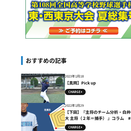
おすすめの記事
2023年1月18
【真岡】Pick up
CHARGE+
2022年1月29
【下田】『主将のチーム分析・白井
大 主将（２年＝捕手） 』コラム 
田
CHARGE+