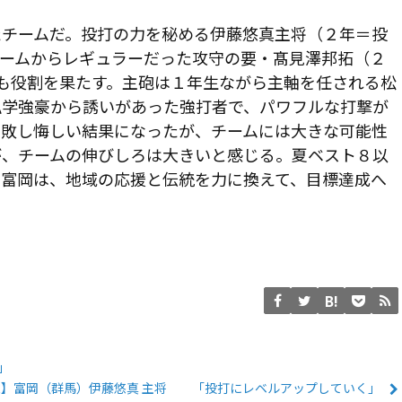
チームだ。投打の力を秘める伊藤悠真主将（２年＝投
チームからレギュラーだった攻守の要・髙見澤邦拓（２
も役割を果たす。主砲は１年生ながら主軸を任される松
私学強豪から誘いがあった強打者で、パワフルな打撃が
惜敗し悔しい結果になったが、チームには大きな可能性
が、チームの伸びしろは大きいと感じる。夏ベスト８以
。富岡は、地域の応援と伝統を力に換えて、目標達成へ
」
LAYER】富岡（群馬）伊藤悠真 主将 「投打にレベルアップしていく」