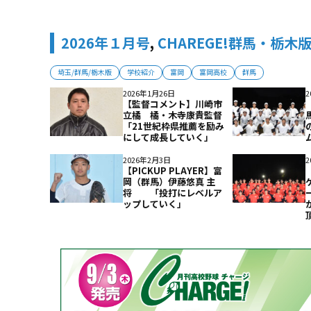
2026年１月号
,
CHAREGE!群馬・栃木
埼玉/群馬/栃木版
学校紹介
富岡
富岡高校
群馬
2026年1月26日
2
【監督コメント】川崎市
立橘 橘・木寺康貴監督
「21世紀枠県推薦を励み
にして成長していく」
2026年2月3日
2
【PICKUP PLAYER】富
岡（群馬）伊藤悠真 主
将 「投打にレベルア
ップしていく」