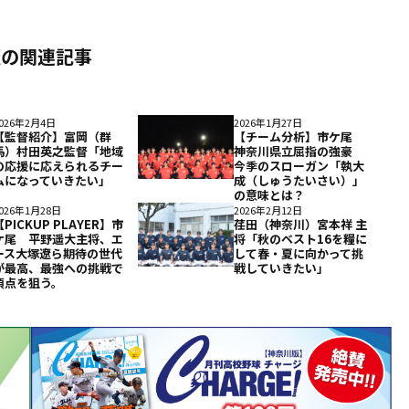
版
の関連記事
026年2月4日
2026年1月27日
【監督紹介】富岡（群
【チーム分析】市ケ尾
馬）村田英之監督「地域
神奈川県立屈指の強豪
の応援に応えられるチー
今季のスローガン「執大
ムになっていきたい」
成（しゅうたいさい）」
の意味とは？
026年1月28日
2026年2月12日
【PICKUP PLAYER】市
荏田（神奈川）宮本祥 主
ケ尾 平野遥大主将、エ
将「秋のベスト16を糧に
ース大塚遼ら期待の世代
して春・夏に向かって挑
が最高、最強への挑戦で
戦していきたい」
頂点を狙う。