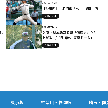
2021年10月11
【掛川西】「名門復活へ」 #掛川西
CHARGE+
2020年7月14
し
文 京・梨本浩司監督「何度でも立ち
上がる」/「目指せ、東京ドーム」監
督コメント
CHARGE+
東京版
神奈川・静岡版
埼玉・群