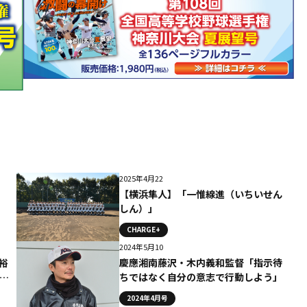
2025年4月22
【横浜隼人】「一惟線進（いちいせん
しん）」
CHARGE+
2024年5月10
裕
慶應湘南藤沢・木内義和監督「指示待
#下
ちではなく自分の意志で行動しよう」
2024年4月号