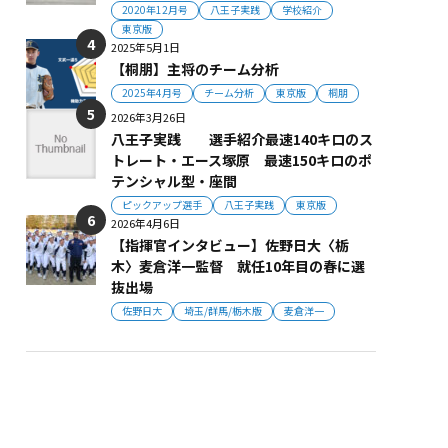
2020年12月号
八王子実践
学校紹介
東京版
2025年5月1日
【桐朋】主将のチーム分析
2025年4月号
チーム分析
東京版
桐朋
2026年3月26日
八王子実践 選手紹介最速140キロのス
トレート・エース塚原 最速150キロのポ
テンシャル型・座間
ピックアップ選手
八王子実践
東京版
2026年4月6日
【指揮官インタビュー】佐野日大〈栃
木〉麦倉洋一監督 就任10年目の春に選
抜出場
佐野日大
埼玉/群馬/栃木版
麦倉洋一