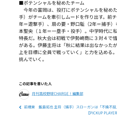
■ポテンシャルを秘めたチーム
今年の富岡は、投打にポテンシャルを秘めた
手）がチームを牽引しムードを作り出す。前
年＝遊撃手）、扇の要・野口駈（2年＝捕手）
本聖央（１年＝一塁手・投手）。中学時代に
特長だ。秋大会は初戦で伊勢崎商に３対４で
がある。伊藤主将は「秋に結果は出なかった
上を目標に全員で戦っていく」と力を込める
挑んでいく。
この記事を書いた人
月刊高校野球CHARGE！編集部
前橋東 飯島拓也 主将（捕手）スローガンは「不撓不屈
【PICKUP P