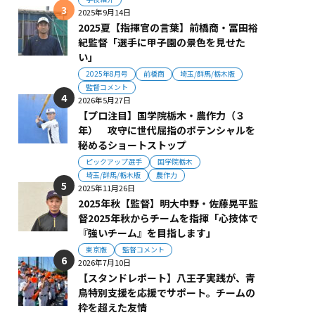
2025年9月14日
2025夏【指揮官の言葉】前橋商・冨田裕
紀監督「選手に甲子園の景色を見せた
い」
2025年8月号
前橋商
埼玉/群馬/栃木版
監督コメント
2026年5月27日
【プロ注目】国学院栃木・農作力（３
年） 攻守に世代屈指のポテンシャルを
秘めるショートストップ
ピックアップ選手
国学院栃木
埼玉/群馬/栃木版
農作力
2025年11月26日
2025年秋【監督】明大中野・佐藤晃平監
督2025年秋からチームを指揮「心技体で
『強いチーム』を目指します」
東京版
監督コメント
2026年7月10日
【スタンドレポート】八王子実践が、青
鳥特別支援を応援でサポート。チームの
枠を超えた友情