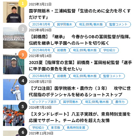
2025年3月21日
国学院栃木・三浦純監督「生徒のために全力を尽くす
だけです」
2025年3月号
国学院栃木
埼玉/群馬/栃木版
監督コメント
2025年8月26日
【前橋商】「継承」 今春からOBの冨田監督が指揮。
伝統を継承し甲子園へのルートを切り拓く
2025年8月号
前橋商
埼玉/群馬/栃木版
学校紹介
2025年9月14日
2025夏【指揮官の言葉】前橋商・冨田裕紀監督「選手
に甲子園の景色を見せたい」
2025年8月号
前橋商
埼玉/群馬/栃木版
監督コメント
2026年5月27日
【プロ注目】国学院栃木・農作力（３年） 攻守に世
代屈指のポテンシャルを秘めるショートストップ
ピックアップ選手
国学院栃木
埼玉/群馬/栃木版
農作力
2026年7月10日
【スタンドレポート】八王子実践が、青鳥特別支援を
応援でサポート。チームの枠を超えた友情
学校紹介
東京版
青鳥特別支援
2025年11月26日