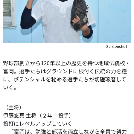
Screenshot
野球部創立から120年以上の歴史を持つ地域伝統校・
富岡。選手たちはグラウンドに根付く伝統の力を糧
に、ポテンシャルを秘める選手たちが切磋琢磨して
いく。
（主将）
伊藤悠真 主将（２年＝投手）
投打にレベルアップしていく
「富岡は、勉強と部活を両立しながら全員で努力