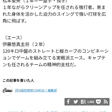
松本聖央（１年＝一塁手・投手）
１年ながらクリーンアップを任される強打者。恵ま
れた身体を活かした迫力のスイングで強い打球を広
角に飛ばす。
（エース）
伊藤悠真主将（２年）
120キロ中盤のストレートと縦カーブのコンビネーシ
ョンでゲームを組み立てる実戦派エース。キャプテ
ンも任されるチームの精神的支柱だ。
この記事を書いた人
月刊高校野球CHARGE！編集部
LINE