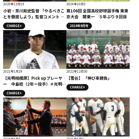
2020年12月19
2024年10月5
小岩・茶川剛史監督 「やるべきこ
第106回 全国高校野球選手権 東東
とを徹底しよう」監督コメント ＃
京大会 関東一 ５年ぶり９回目
小岩高校
CHARGE+
2024年9月号
2021年1月29
2022年12月30
【光明相模原】Pick upプレーヤ
【雪谷】 「伸び率勝負」
ー 中島稔（2年＝投手）＃光明相
CHARGE+
模原
CHARGE+
2024年5月5
2021年1月3