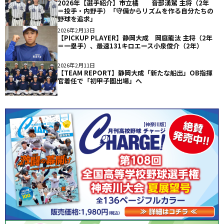
2026年【選手紹介】市立橘 音部湧駕 主将（2年
＝投手・内野手）「守備からリズムを作る自分たちの
野球を追求」
2026年2月13日
【PICKUP PLAYER】静岡大成 岡庭龍汰 主将（2年
＝一塁手）、最速131キロエース小泉俊介（2年）
2026年2月11日
【TEAM REPORT】静岡大成「新たな船出」OB指揮
官着任で「初甲子園出場」へ