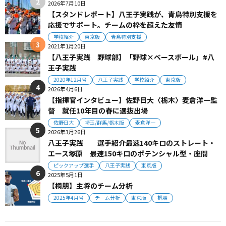
2026年7月10日
【スタンドレポート】八王子実践が、青鳥特別支援を
応援でサポート。チームの枠を超えた友情
学校紹介
東京版
青鳥特別支援
2021年1月20日
【八王子実践 野球部】「野球×ベースボール」#八
王子実践
2020年12月号
八王子実践
学校紹介
東京版
2026年4月6日
【指揮官インタビュー】佐野日大〈栃木〉麦倉洋一監
督 就任10年目の春に選抜出場
佐野日大
埼玉/群馬/栃木版
麦倉洋一
2026年3月26日
八王子実践 選手紹介最速140キロのストレート・
エース塚原 最速150キロのポテンシャル型・座間
ピックアップ選手
八王子実践
東京版
2025年5月1日
【桐朋】主将のチーム分析
2025年4月号
チーム分析
東京版
桐朋