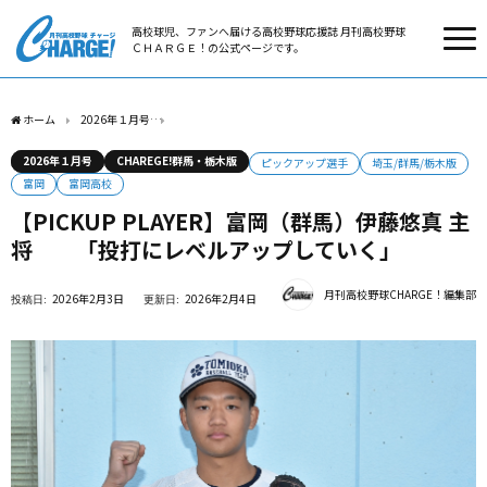
高校球児、ファンへ届ける高校野球応援誌 月刊高校野球
ＣＨＡＲＧＥ！の公式ページです。
ホーム
2026年１月号
【PICKUP PLAYER】富岡（群馬）伊藤悠真 主将 「投打
2026年１月号
CHAREGE!群馬・栃木版
ピックアップ選手
埼玉/群馬/栃木版
富岡
富岡高校
【PICKUP PLAYER】富岡（群馬）伊藤悠真 主
将 「投打にレベルアップしていく」
月刊高校野球CHARGE！編集部
2026年2月3日
2026年2月4日