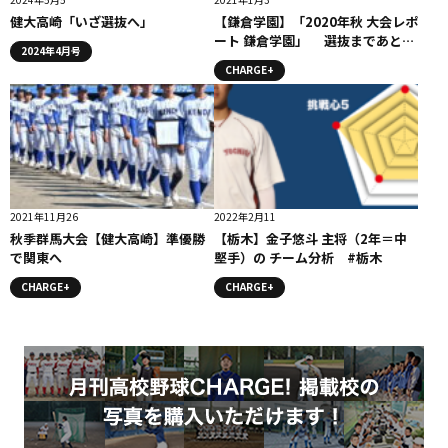
健大高崎「いざ選抜へ」
【鎌倉学園】「2020年秋 大会レポ
ート 鎌倉学園」 選抜まであと１
2024年4月号
勝 #鎌倉学園
CHARGE+
2021年11月26
2022年2月11
秋季群馬大会【健大高崎】準優勝
【栃木】金子悠斗 主将（2年＝中
で関東へ
堅手）の チーム分析 #栃木
CHARGE+
CHARGE+