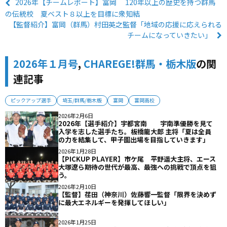
2026年【チームレポート】富岡 120年以上の歴史を持つ群馬
の伝統校 夏ベスト８以上を目標に衆知結
【監督紹介】富岡（群馬）村田英之監督「地域の応援に応えられる
チームになっていきたい」
2026年１月号
,
CHAREGE!群馬・栃木版
の関
連記事
ピックアップ選手
埼玉/群馬/栃木版
富岡
富岡高校
2026年2月6日
2026年【選手紹介】宇都宮南 宇南準優勝を見て
入学を志した選手たち。板橋龍大郎 主将「夏は全員
の力を結集して、甲子園出場を目指していきます」
2026年1月28日
【PICKUP PLAYER】市ケ尾 平野遥大主将、エース
大塚遼ら期待の世代が最高、最強への挑戦で頂点を狙
う。
2026年2月10日
【監督】荏田（神奈川）佐藤響一監督「限界を決めず
に最大エネルギーを発揮してほしい」
2026年1月25日