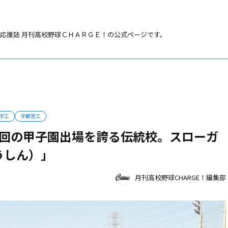
応援誌 月刊高校野球ＣＨＡＲＧＥ！の公式ページです。
9回の甲子園出場を誇る伝統校。スローガンは「戮力協心（りくりょくきょ
宇工
宇都宮工
9回の甲子園出場を誇る伝統校。スローガ
うしん）」
月刊高校野球CHARGE！編集部