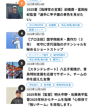
2025年9月14日
2025夏【指揮官の言葉】前橋商・冨田裕
紀監督「選手に甲子園の景色を見せた
い」
2025年8月号
前橋商
埼玉/群馬/栃木版
監督コメント
2026年5月27日
【プロ注目】国学院栃木・農作力（３
年） 攻守に世代屈指のポテンシャルを
秘めるショートストップ
ピックアップ選手
国学院栃木
埼玉/群馬/栃木版
農作力
2026年7月10日
【スタンドレポート】八王子実践が、青
鳥特別支援を応援でサポート。チームの
枠を超えた友情
学校紹介
東京版
青鳥特別支援
2025年11月26日
2025年秋【監督】明大中野・佐藤晃平監
督2025年秋からチームを指揮「心技体で
『強いチーム』を目指します」