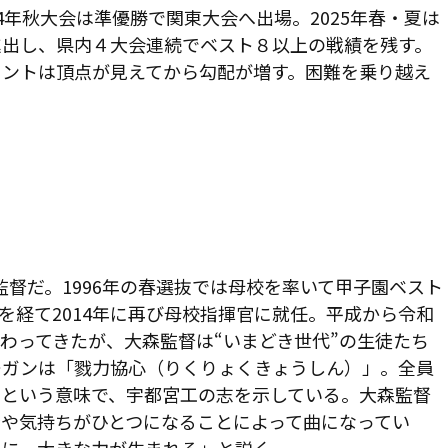
4年秋大会は準優勝で関東大会へ出場。2025年春・夏は
進出し、県内４大会連続でベスト８以上の戦績を残す。
メントは頂点が見えてから勾配が増す。困難を乗り越え
督だ。1996年の春選抜では母校を率いて甲子園ベスト
峰を経て2014年に再び母校指揮官に就任。平成から令和
わってきたが、大森監督は“いまどき世代”の生徒たち
ーガンは「戮力協心（りくりょくきょうしん）」。全員
すという意味で、宇都宮工の志を示している。大森監督
や気持ちがひとつになることによって曲になってい
きに、大きな力が生まれる」と説く。