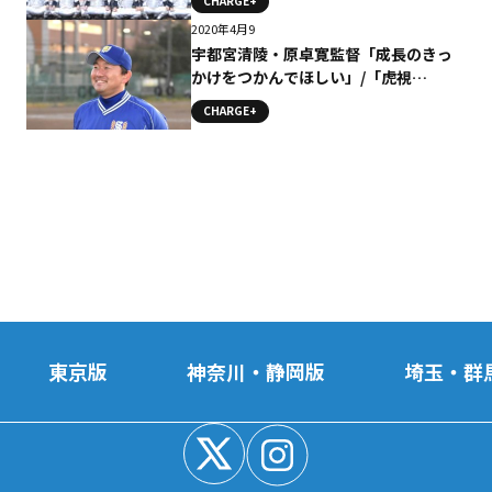
CHARGE+
2020年4月9
宇都宮清陵・原卓寛監督「成長のきっ
かけをつかんでほしい」/「虎視
眈々」監督コメント
CHARGE+
東京版
神奈川・静岡版
埼玉・群