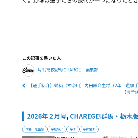
この記事を書いた人
月刊高校野球CHARGE！編集部
【選手紹介】鶴嶺（神奈川）内田謙介主将（2年＝遊撃手
【選手
2026年２月号
,
CHAREGE!群馬・栃木
大森一之監督
学校紹介
宇工
宇都宮工