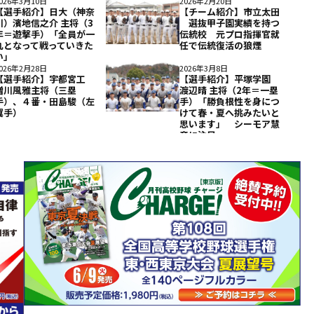
026年3月10日
2026年2月20日
【選手紹介】日大（神奈
【チーム紹介】市立太田
川）濱地信之介 主将（3
選抜甲子園実績を持つ
年＝遊撃手）「全員が一
伝統校 元プロ指揮官就
丸となって戦っていきた
任で伝統復活の狼煙
い」
026年2月28日
2026年3月8日
【選手紹介】宇都宮工
【選手紹介】平塚学園
増川風雅主将（三塁
渡辺晴 主将（2年＝一塁
手）、４番・田島駿（左
手）「勝負根性を身につ
翼手）
けて春・夏へ挑みたいと
思います」 シーモア慧
音に注目