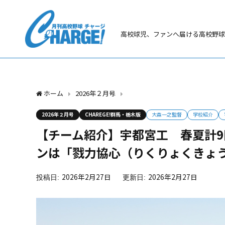
高校球児、ファンへ届ける高校野球
ホーム
2026年２月号
【チーム紹介】宇都宮工 春夏計
2026年２月号
CHAREGE!群馬・栃木版
大森一之監督
学校紹介
【チーム紹介】宇都宮工 春夏計
ンは「戮力協心（りくりょくきょ
2026年2月27日
2026年2月27日