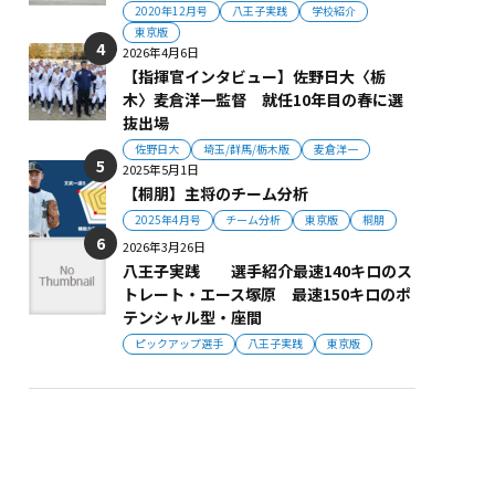
2020年12月号
八王子実践
学校紹介
東京版
2026年4月6日
【指揮官インタビュー】佐野日大〈栃
木〉麦倉洋一監督 就任10年目の春に選
抜出場
佐野日大
埼玉/群馬/栃木版
麦倉洋一
2025年5月1日
【桐朋】主将のチーム分析
2025年4月号
チーム分析
東京版
桐朋
2026年3月26日
八王子実践 選手紹介最速140キロのス
トレート・エース塚原 最速150キロのポ
テンシャル型・座間
ピックアップ選手
八王子実践
東京版