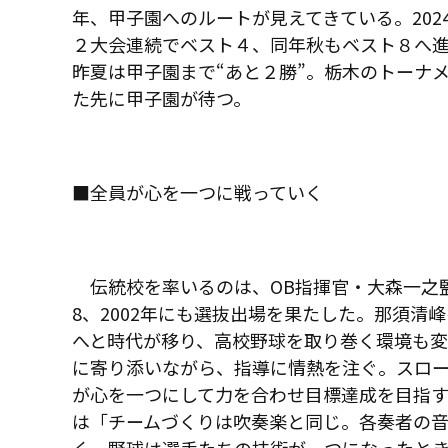
年、甲子園へのルートが見えてきている。202
２大会連続でベスト４、同年秋もベスト８へ
昨夏は甲子園まで“あと２勝”。栃木のトーナ
た先に甲子園が待つ。
■全員が心を一つに戦っていく
伝統校を率いるのは、OB指揮官・大森一之監
8、2002年にも選抜出場を果たした。那須清
へと時代が移り、高校野球を取り巻く環境も変
に寄り添いながら、指導に情熱を注ぐ。スロ
が心を一つにして力を合わせ目標達成を目指
は「チームづくりは吹奏楽と同じ。各奏者の音
く。野球は選手たちの技術が一つになったと