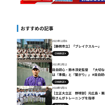
おすすめの記事
2023年12月6
【静岡市立】「ブレイクスルー」
CHARGE+
2021年2月12
目白研心・鈴木淳史監督 「大切な
は『準備』と『繋がり』」 #目白研
CHARGE+
2018年5月31
【立正大立正 野球部】元広島・栗
聡さんがトレーニングを指導