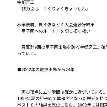
宇都宮工
「戮力協心 りくりょくきょうしん」
秋準優勝、夏４強など４大会連続好結果
「甲子園へのルート」を切り拓く戦い
春夏計9回の甲子園出場を誇る宇都宮工。確
っていく。
■2002年の選抜出場から24年
再び頂点に立つ瞬間は確かに近づいている。
1959年夏の甲子園で準優勝となった栄光を
ベスト８の結果を歴史に刻む。2002年には関