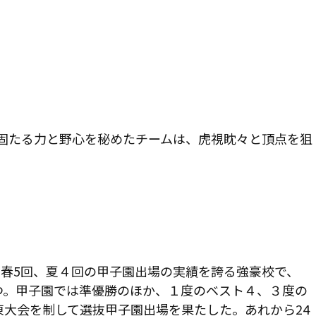
固たる力と野心を秘めたチームは、虎視眈々と頂点を狙
春5回、夏４回の甲子園出場の実績を誇る強豪校で、
持つ。甲子園では準優勝のほか、１度のベスト４、３度の
東大会を制して選抜甲子園出場を果たした。あれから24