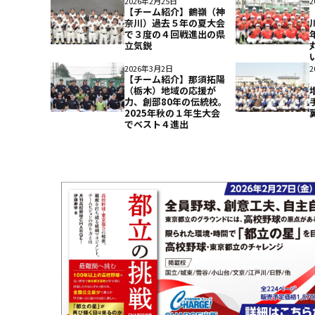
2026年2月25日
2
【チーム紹介】鶴嶺（神
奈川）過去５年の夏大会
で３度の４回戦進出の県
立気鋭
2026年3月2日
2
【チーム紹介】那須拓陽
（栃木）地域の応援が
力、創部80年の伝統校。
2025年秋の１年生大会
でベスト４進出