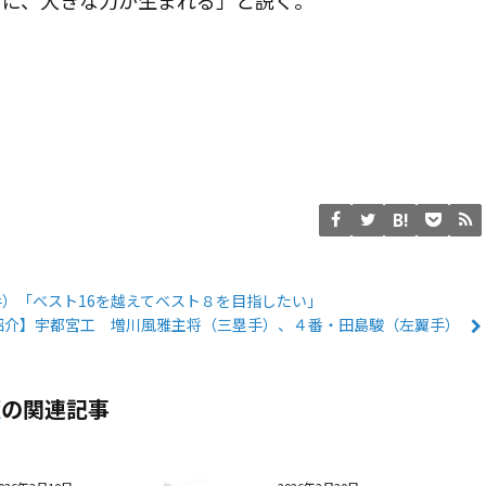
）「ベスト16を越えてベスト８を目指したい」
紹介】宇都宮工 増川風雅主将（三塁手）、４番・田島駿（左翼手）
版
の関連記事