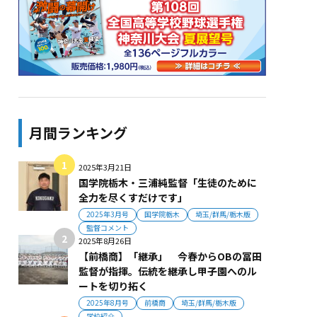
月間ランキング
2025年3月21日
国学院栃木・三浦純監督「生徒のために
全力を尽くすだけです」
2025年3月号
国学院栃木
埼玉/群馬/栃木版
監督コメント
2025年8月26日
【前橋商】「継承」 今春からOBの冨田
監督が指揮。伝統を継承し甲子園へのル
ートを切り拓く
2025年8月号
前橋商
埼玉/群馬/栃木版
学校紹介