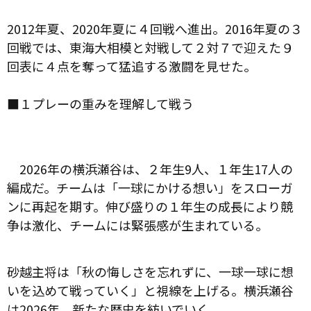
2012年夏、2020年夏に４回戦へ進出。2016年夏の３
回戦では、東海大相模と対戦して２対７で迎えた９
回表に４点を奪って猛追する激闘を見せた。
■１プレーの重みを理解して戦う
2026年の横浜瀬谷は、２年生9人、１年生17人の
編成だ。チームは「一球にかける想い」をスローガ
ンに再起を期す。伸び盛りの１年生の成長により競
争は激化、チームには緊張感が生まれている。
砂越主将は「秋の悔しさを忘れずに、一球一球に想
いを込めて戦っていく」と視線を上げる。横浜瀬谷
は2026年、新たな歴史を紡いでいく。