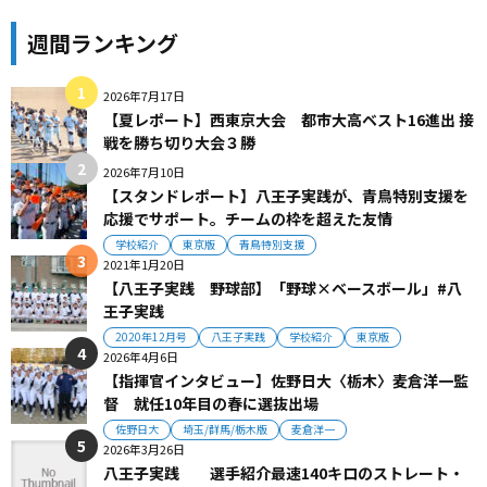
週間ランキング
2026年7月17日
【夏レポート】西東京大会 都市大高ベスト16進出 接
戦を勝ち切り大会３勝
2026年7月10日
【スタンドレポート】八王子実践が、青鳥特別支援を
応援でサポート。チームの枠を超えた友情
学校紹介
東京版
青鳥特別支援
2021年1月20日
【八王子実践 野球部】「野球×ベースボール」#八
王子実践
2020年12月号
八王子実践
学校紹介
東京版
2026年4月6日
【指揮官インタビュー】佐野日大〈栃木〉麦倉洋一監
督 就任10年目の春に選抜出場
佐野日大
埼玉/群馬/栃木版
麦倉洋一
2026年3月26日
八王子実践 選手紹介最速140キロのストレート・