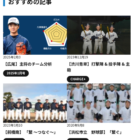
おすすめの記事
2025年2月3
2023年12月19
【広尾】主将のチーム分析
【渋川青翠】打撃陣 & 投手陣 & 主
砲
2025年1月号
CHARGE+
2023年3月10
2020年9月8
【前橋南】 「繋 〜つなぐ〜」
【浜松市立 野球部】「繋ぐ」