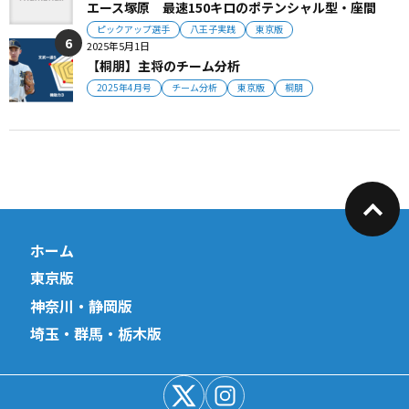
エース塚原 最速150キロのポテンシャル型・座間
ピックアップ選手
八王子実践
東京版
2025年5月1日
【桐朋】主将のチーム分析
2025年4月号
チーム分析
東京版
桐朋
ホーム
東京版
神奈川・静岡版
埼玉・群馬・栃木版