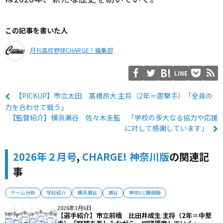
この記事を書いた人
月刊高校野球CHARGE！編集部
LINE
【PICKUP】市立太田 髙橋昂大 主将（2年＝遊撃手）「全員の
力を合わせて戦う」
【監督紹介】横浜瀬谷 佐々木圭監 「学校の多大なる協力や応援
に対して感謝しています」
2026年２月号
,
CHARGE! 神奈川版
の関連記
事
チーム分析
学校紹介
横浜瀬谷
瀬谷
神奈川/静岡版
2026年3月6日
【選手紹介】市立前橋 比田井成生 主将（2年＝中堅