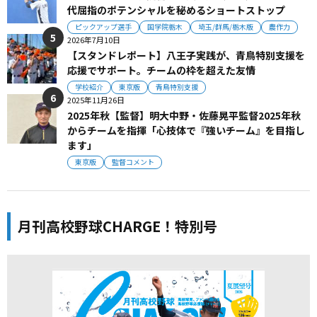
代屈指のポテンシャルを秘めるショートストップ
ピックアップ選手
国学院栃木
埼玉/群馬/栃木版
農作力
2026年7月10日
【スタンドレポート】八王子実践が、青鳥特別支援を
応援でサポート。チームの枠を超えた友情
学校紹介
東京版
青鳥特別支援
2025年11月26日
2025年秋【監督】明大中野・佐藤晃平監督2025年秋
からチームを指揮「心技体で『強いチーム』を目指し
ます」
東京版
監督コメント
月刊高校野球CHARGE！特別号