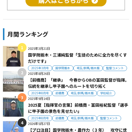
月間ランキング
2025年3月21日
国学院栃木・三浦純監督「生徒のために全力を尽くす
だけです」
2025年3月号
国学院栃木
埼玉/群馬/栃木版
監督コメント
2025年8月26日
【前橋商】「継承」 今春からOBの冨田監督が指揮。
伝統を継承し甲子園へのルートを切り拓く
2025年8月号
前橋商
埼玉/群馬/栃木版
学校紹介
2025年9月14日
2025夏【指揮官の言葉】前橋商・冨田裕紀監督「選手
に甲子園の景色を見せたい」
2025年8月号
前橋商
埼玉/群馬/栃木版
監督コメント
2026年5月27日
【プロ注目】国学院栃木・農作力（３年） 攻守に世