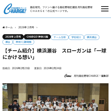
高校球児、ファンへ届ける高校野球応援誌 月刊高校野球
ＣＨＡＲＧＥ！の公式ページです。
ホーム
2026年２月号
【チーム紹介】横浜瀬谷 スローガンは「一球にかける想い」
2026年２月号
CHARGE! 神奈川版
チーム分析
学校紹介
横浜瀬谷
瀬谷
神奈川/静岡版
【チーム紹介】横浜瀬谷 スローガンは「一球
にかける想い」
2026年2月23日
2026年2月24日
月刊高校野球CHARGE！編集部