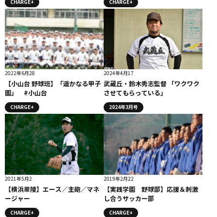
CHARGE+
CHARGE+
2022年6月28
2024年4月17
【小山台 野球班】「遥かなる甲子
武蔵丘・鈴木秀志監督 「ワクワク
園」 #小山台
させてもらっている」
CHARGE+
2024年3月号
2021年5月2
2019年2月22
【横浜翠陵】エース／主砲／マネ
【実践学園 野球部】応援＆刺激
ージャー
し合うサッカー部
CHARGE+
CHARGE+