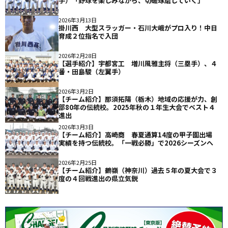
手）「野球を楽しみながら、切磋琢磨していく」
2026年3月13日
掛川西 大型スラッガー・石川大峨がプロ入り！中日
育成２位指名で入団
2026年2月28日
【選手紹介】宇都宮工 増川風雅主将（三塁手）、４
番・田島駿（左翼手）
2026年3月2日
【チーム紹介】那須拓陽（栃木）地域の応援が力、創
部80年の伝統校。2025年秋の１年生大会でベスト４
進出
2026年3月3日
【チーム紹介】高崎商 春夏通算14度の甲子園出場
実績を持つ伝統校。「一戦必勝」で2026シーズンへ
2026年2月25日
【チーム紹介】鶴嶺（神奈川）過去５年の夏大会で３
度の４回戦進出の県立気鋭