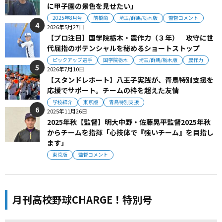
に甲子園の景色を見せたい」
2025年8月号
前橋商
埼玉/群馬/栃木版
監督コメント
2026年5月27日
【プロ注目】国学院栃木・農作力（３年） 攻守に世
代屈指のポテンシャルを秘めるショートストップ
ピックアップ選手
国学院栃木
埼玉/群馬/栃木版
農作力
2026年7月10日
【スタンドレポート】八王子実践が、青鳥特別支援を
応援でサポート。チームの枠を超えた友情
学校紹介
東京版
青鳥特別支援
2025年11月26日
2025年秋【監督】明大中野・佐藤晃平監督2025年秋
からチームを指揮「心技体で『強いチーム』を目指し
ます」
東京版
監督コメント
月刊高校野球CHARGE！特別号