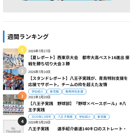
週間ランキング
2026年7月17日
【夏レポート】西東京大会 都市大高ベスト16進出 接
戦を勝ち切り大会３勝
2026年7月10日
【スタンドレポート】八王子実践が、青鳥特別支援を
応援でサポート。チームの枠を超えた友情
学校紹介
東京版
青鳥特別支援
2021年1月20日
【八王子実践 野球部】「野球×ベースボール」#八
王子実践
2020年12月号
八王子実践
学校紹介
東京版
2026年3月26日
八王子実践 選手紹介最速140キロのストレート・