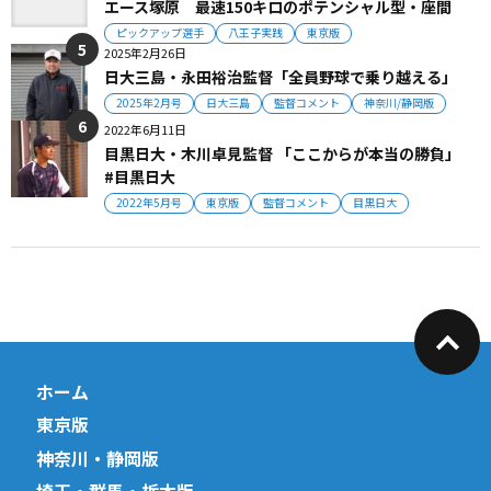
エース塚原 最速150キロのポテンシャル型・座間
ピックアップ選手
八王子実践
東京版
2025年2月26日
日大三島・永田裕治監督「全員野球で乗り越える」
2025年2月号
日大三島
監督コメント
神奈川/静岡版
2022年6月11日
目黒日大・木川卓見監督 「ここからが本当の勝負」
#目黒日大
2022年5月号
東京版
監督コメント
目黒日大
ホーム
東京版
神奈川・静岡版
埼玉・群馬・栃木版