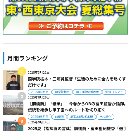
月間ランキング
2025年3月21日
国学院栃木・三浦純監督「生徒のために全力を尽くす
だけです」
2025年3月号
国学院栃木
埼玉/群馬/栃木版
監督コメント
2025年8月26日
【前橋商】「継承」 今春からOBの冨田監督が指揮。
伝統を継承し甲子園へのルートを切り拓く
2025年8月号
前橋商
埼玉/群馬/栃木版
学校紹介
2025年9月14日
2025夏【指揮官の言葉】前橋商・冨田裕紀監督「選手