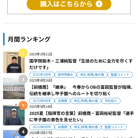
月間ランキング
2025年3月21日
国学院栃木・三浦純監督「生徒のために全力を尽くす
だけです」
2025年3月号
国学院栃木
埼玉/群馬/栃木版
監督コメント
2025年8月26日
【前橋商】「継承」 今春からOBの冨田監督が指揮。
伝統を継承し甲子園へのルートを切り拓く
2025年8月号
前橋商
埼玉/群馬/栃木版
学校紹介
2025年9月14日
2025夏【指揮官の言葉】前橋商・冨田裕紀監督「選手
に甲子園の景色を見せたい」
2025年8月号
前橋商
埼玉/群馬/栃木版
監督コメント
2026年5月27日