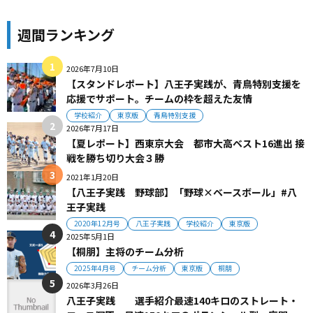
週間ランキング
2026年7月10日
【スタンドレポート】八王子実践が、青鳥特別支援を
応援でサポート。チームの枠を超えた友情
学校紹介
東京版
青鳥特別支援
2026年7月17日
【夏レポート】西東京大会 都市大高ベスト16進出 接
戦を勝ち切り大会３勝
2021年1月20日
【八王子実践 野球部】「野球×ベースボール」#八
王子実践
2020年12月号
八王子実践
学校紹介
東京版
2025年5月1日
【桐朋】主将のチーム分析
2025年4月号
チーム分析
東京版
桐朋
2026年3月26日
八王子実践 選手紹介最速140キロのストレート・