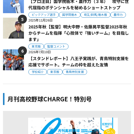
【プロ注目】国学院栃木・農作力（３年） 攻守に世
代屈指のポテンシャルを秘めるショートストップ
ピックアップ選手
国学院栃木
埼玉/群馬/栃木版
農作力
2025年11月26日
2025年秋【監督】明大中野・佐藤晃平監督2025年秋
からチームを指揮「心技体で『強いチーム』を目指し
ます」
東京版
監督コメント
2026年7月10日
【スタンドレポート】八王子実践が、青鳥特別支援を
応援でサポート。チームの枠を超えた友情
学校紹介
東京版
青鳥特別支援
月刊高校野球CHARGE！特別号