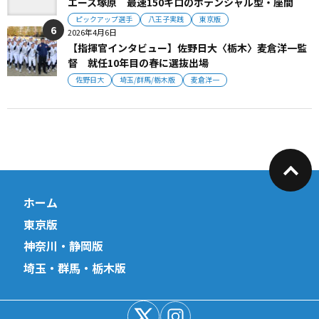
エース塚原 最速150キロのポテンシャル型・座間
ピックアップ選手
八王子実践
東京版
2026年4月6日
【指揮官インタビュー】佐野日大〈栃木〉麦倉洋一監
督 就任10年目の春に選抜出場
佐野日大
埼玉/群馬/栃木版
麦倉洋一
ホーム
東京版
神奈川・静岡版
埼玉・群馬・栃木版