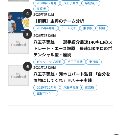
2020年12月号
八王子実践
学校紹介
東京版
2025年5月1日
【桐朋】主将のチーム分析
2025年4月号
チーム分析
東京版
桐朋
2026年3月26日
八王子実践 選手紹介最速140キロのス
トレート・エース塚原 最速150キロのポ
テンシャル型・座間
ピックアップ選手
八王子実践
東京版
2021年1月20日
八王子実践・河本ロバート監督 「自分を
置物にしてくれ」 #八王子実践
2020年12月号
八王子実践
東京版
監督コメント