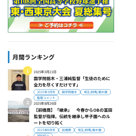
月間ランキング
2025年3月21日
国学院栃木・三浦純監督「生徒のために
全力を尽くすだけです」
2025年3月号
国学院栃木
埼玉/群馬/栃木版
監督コメント
2025年8月26日
【前橋商】「継承」 今春からOBの冨田
監督が指揮。伝統を継承し甲子園へのル
ートを切り拓く
2025年8月号
前橋商
埼玉/群馬/栃木版
学校紹介