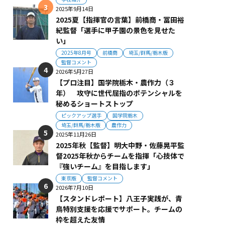
2025年9月14日
2025夏【指揮官の言葉】前橋商・冨田裕
紀監督「選手に甲子園の景色を見せた
い」
2025年8月号
前橋商
埼玉/群馬/栃木版
監督コメント
2026年5月27日
【プロ注目】国学院栃木・農作力（３
年） 攻守に世代屈指のポテンシャルを
秘めるショートストップ
ピックアップ選手
国学院栃木
埼玉/群馬/栃木版
農作力
2025年11月26日
2025年秋【監督】明大中野・佐藤晃平監
督2025年秋からチームを指揮「心技体で
『強いチーム』を目指します」
東京版
監督コメント
2026年7月10日
【スタンドレポート】八王子実践が、青
鳥特別支援を応援でサポート。チームの
枠を超えた友情