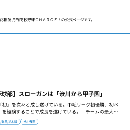
応援誌 月刊高校野球ＣＨＡＲＧＥ！の公式ページです。
野球部】スローガンは「渋川から甲子園」
「初」を次々と成し遂げている。中毛リーグ初優勝、初ベ
」を経験することで成長を遂げている。 チームの最大の
甲子園」。目の前の目標をクリアした先に、「初」の甲子
/群馬/栃木版
渋川青翠
018年12月号掲載...