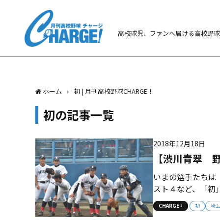
高校球児、ファンへ届ける高校野球
ホーム
初 | 月刊高校野球CHARGE！
初の記事一覧
2018年12月18日
【渋川青翠 
いまの選手たちは
スト４など、「初
目標は「渋川から
CHARGE+
初
埼玉
園が見えてくる。 2