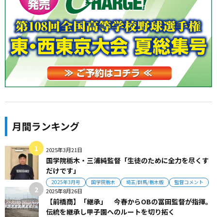
月間ランキング
2025年3月21日
国学院栃木・三浦純監督「生徒のために全力を尽くす
だけです」
2025年3月号
国学院栃木
埼玉/群馬/栃木版
監督コメント
2025年8月26日
【前橋商】「継承」 今春からOBの冨田監督が指揮。
伝統を継承し甲子園へのルートを切り拓く