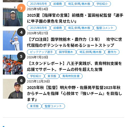
2025年8月号
前橋商
埼玉/群馬/栃木版
学校紹介
2025年9月14日
2025夏【指揮官の言葉】前橋商・冨田裕紀監督「選手
に甲子園の景色を見せたい」
2025年8月号
前橋商
埼玉/群馬/栃木版
監督コメント
2026年5月27日
【プロ注目】国学院栃木・農作力（３年） 攻守に世
代屈指のポテンシャルを秘めるショートストップ
ピックアップ選手
国学院栃木
埼玉/群馬/栃木版
農作力
2026年7月10日
【スタンドレポート】八王子実践が、青鳥特別支援を
応援でサポート。チームの枠を超えた友情
学校紹介
東京版
青鳥特別支援
2025年11月26日
2025年秋【監督】明大中野・佐藤晃平監督2025年秋
からチームを指揮「心技体で『強いチーム』を目指し
ます」
東京版
監督コメント