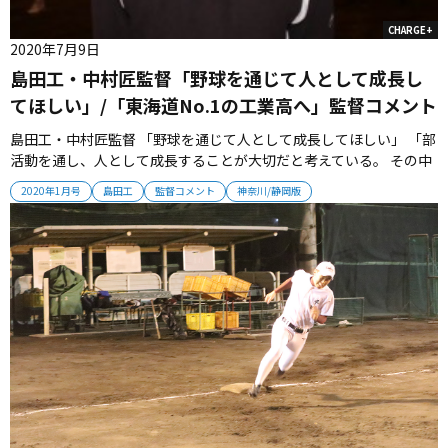
CHARGE+
2020年7月9日
島田工・中村匠監督「野球を通じて人として成長し
てほしい」/「東海道No.1の工業高へ」監督コメント
島田工・中村匠監督 「野球を通じて人として成長してほしい」 「部
活動を通し、人として成長することが大切だと考えている。 その中
で、選手たちは一生懸命に真っすぐ取り組んでいる。 ただ、野球で
2020年1月号
島田工
監督コメント
神奈川/静岡版
も私生活でもイレギュラーが起こった時にどう対処できるのか。 そ
こが課題だと思っている。 まず、来年の目標は春の県大会に出場し
て１勝す...