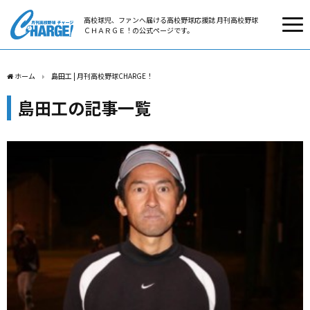
高校球児、ファンへ届ける高校野球応援誌 月刊高校野球
ＣＨＡＲＧＥ！の公式ページです。
ホーム
島田工 | 月刊高校野球CHARGE！
島田工の記事一覧