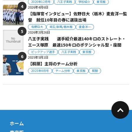
2020年12月号
八王子実践
学校紹介
東京版
2026年4月6日
【指揮官インタビュー】佐野日大〈栃木〉麦倉洋一監
督 就任10年目の春に選抜出場
佐野日大
埼玉/群馬/栃木版
麦倉洋一
2026年3月26日
八王子実践 選手紹介最速140キロのストレート・
エース塚原 最速150キロのポテンシャル型・座間
ピックアップ選手
八王子実践
東京版
2025年5月1日
【桐朋】主将のチーム分析
2025年4月号
チーム分析
東京版
桐朋
ホーム