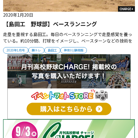
CHARGE+
2020年1月20日
【島田工 野球部】ベースランニング
走塁を重視する島田工。毎日のベースランニングで走塁感覚を養っ
ている。約10分間、打球をイメージし、ベースターンなどの技術を
磨く。「走塁の技術はやればやるほど上手くなる」と中村匠監督。
2020年1月号
勝トレ
島田工
神奈川/静岡版
佐久間赴任時に陸上部の顧問を務めた経験を生かし、細かく指導を
行う。 2020年1月号掲載...