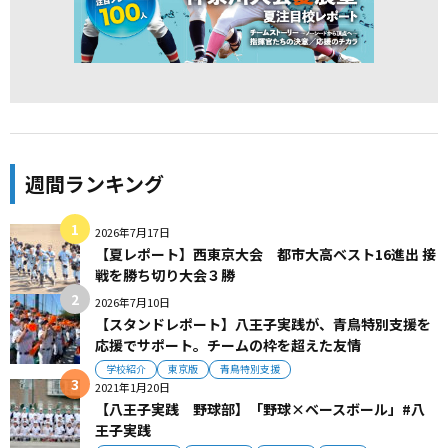
週間ランキング
2026年7月17日
【夏レポート】西東京大会 都市大高ベスト16進出 接
戦を勝ち切り大会３勝
2026年7月10日
【スタンドレポート】八王子実践が、青鳥特別支援を
応援でサポート。チームの枠を超えた友情
学校紹介
東京版
青鳥特別支援
2021年1月20日
【八王子実践 野球部】「野球×ベースボール」#八
王子実践