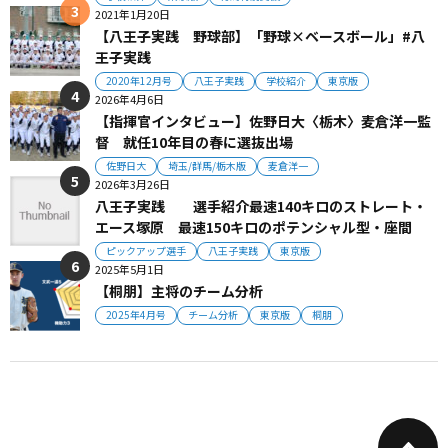
2021年1月20日
【八王子実践 野球部】「野球×ベースボール」#八
王子実践
2020年12月号
八王子実践
学校紹介
東京版
2026年4月6日
【指揮官インタビュー】佐野日大〈栃木〉麦倉洋一監
督 就任10年目の春に選抜出場
佐野日大
埼玉/群馬/栃木版
麦倉洋一
2026年3月26日
八王子実践 選手紹介最速140キロのストレート・
エース塚原 最速150キロのポテンシャル型・座間
ピックアップ選手
八王子実践
東京版
2025年5月1日
【桐朋】主将のチーム分析
2025年4月号
チーム分析
東京版
桐朋