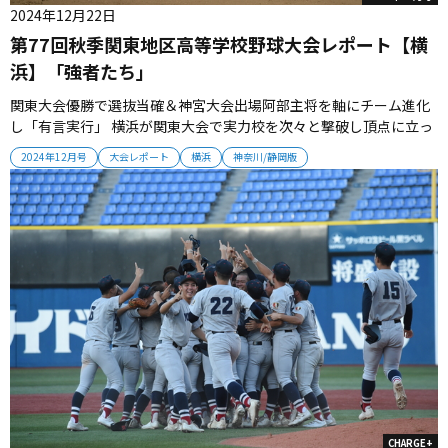
2024年12月22日
第77回秋季関東地区高等学校野球大会レポート【横
浜】「強者たち」
関東大会優勝で選抜当確＆神宮大会出場阿部主将を軸にチーム進化
し「有言実行」 横浜が関東大会で実力校を次々と撃破し頂点に立っ
た。過去２年、悔しさを味わってきたチームは、保土ケ谷球場での
2024年12月号
大会レポート
横浜
神奈川/静岡版
３試合で底知れぬ強さを発揮した。 ■スーパーシードの重圧の中で
神奈川１位の横浜は、１勝すればベスト４進出のスーパーシードで
関東大会へ挑ん...
CHARGE+