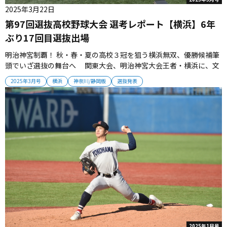
2025年3月22日
第97回選抜高校野球大会 選考レポート【横浜】6年
ぶり17回目選抜出場
明治神宮制覇！ 秋・春・夏の高校３冠を狙う横浜無双、優勝候補筆
頭でいざ選抜の舞台へ 関東大会、明治神宮大会王者・横浜に、文
句なしの選抜切符が届いた。６年ぶり17回目の選抜出場となる名門
2025年3月号
横浜
神奈川/静岡版
選抜発表
は、2006年春以来の選抜全国制覇を狙って甲子園へ乗り込んでい
く。 ■秋公式戦15連勝で明治神宮制覇 入学以来ずっと悔し涙を流し
てきた...
2025年1月号