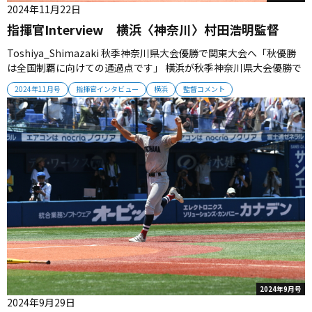
2024年11月22日
指揮官Interview 横浜〈神奈川〉村田浩明監督
Toshiya_Shimazaki 秋季神奈川県大会優勝で関東大会へ「秋優勝
は全国制覇に向けての通過点です」 横浜が秋季神奈川県大会優勝で
２年ぶり20度目の優勝を果たした。名門を率いる村田浩明監督は安
2024年11月号
指揮官インタビュー
横浜
監督コメント
堵の表情を見せながらも、地元神奈川開催の関東大会へ向けて気持
ちを引き締めていた。 ■秋決勝で東海大相模に勝利 横浜は秋季...
2024年9月号
2024年9月29日