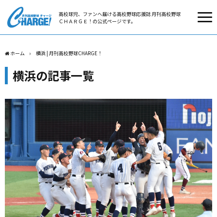
高校球児、ファンへ届ける高校野球応援誌 月刊高校野球
ＣＨＡＲＧＥ！の公式ページです。
ホーム
横浜 | 月刊高校野球CHARGE！
横浜の記事一覧