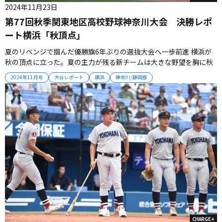
2024年11月23日
第77回秋季関東地区高校野球神奈川大会 決勝レポ
ート横浜「秋頂点」
夏のリベンジで掴んだ優勝旗6年ぶりの選抜大会へ一歩前進 横浜が
秋の頂点に立った。夏の主力が残る新チームは大きな野望を胸に秋
へ臨み、優勝旗をつかんだ。 ■夏の涙が新チームの原動力 夏決勝で
2024年11月号
大会レポート
横浜
神奈川/静岡版
の敗戦が、このチームのスタートだった。２年生ながら前チームか
らキャプテンに抜擢された阿部葉太主将、パンチ力あるスラッガ
ー・為永皓、左腕...
CHARGE+