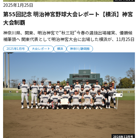
2025年1月25日
第55回記念 明治神宮野球大会レポート【横浜】神宮
大会制覇
神奈川県、関東、明治神宮で“秋三冠”今春の選抜出場確実、優勝候
補筆頭へ 関東代表として明治神宮大会に出場した横浜が、11月25日
の決勝戦で広島商に４対３で勝利し27年ぶり２回目の優勝を飾っ
2025年1月号
大会レポート
横浜
神奈川/静岡版
た。神奈川県大会、関東大会、明治神宮大会で優勝し“秋三冠”を達
成したチームは、今春の選抜出場が確実。2025年は、横浜が強さを
発揮す...
2024年12月号