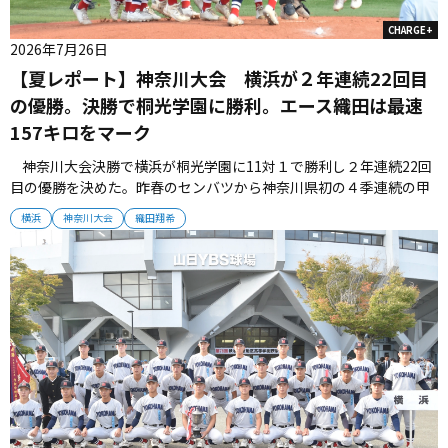
CHARGE+
2026年7月26日
【夏レポート】神奈川大会 横浜が２年連続22回目
の優勝。決勝で桐光学園に勝利。エース織田は最速
157キロをマーク
神奈川大会決勝で横浜が桐光学園に11対１で勝利し２年連続22回
目の優勝を決めた。昨春のセンバツから神奈川県初の４季連続の甲
子園出場となった。 優勝の瞬間、エース織田翔希がマウンド上で両
横浜
神奈川大会
織田翔希
手を挙げた。 決勝戦で志願の先発を果たした織田が桐光学園を力
で抑え込んでいくと、打線が序盤から得点を積み重ねて11対１で...