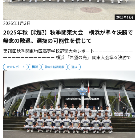
2025年12月
2026年1月3日
2025年秋【戦記】秋季関東大会 横浜が準々決勝で
無念の敗退。選抜の可能性を信じて
第78回秋季関東地区高等学校野球大会レポートーーーーーーーーー
ーーーーーーーーーーーー 横浜 「希望の光」 関東大会準々決勝で
専大松戸に惜敗来春選抜出場への可能性を信じて 前回大会優勝の
大会レポート
横浜
神奈川/静岡版
選抜
横浜が秋季関東大会準々決勝で専大松戸に敗れた。選抜当確のベス
ト４が懸かった試合だったが、無念の敗戦となった。王者・横浜
は、来春の選抜...