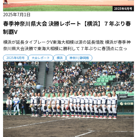
2025年6月号
2025年7月1日
春季神奈川県大会 決勝レポート【横浜】７年ぶり春
制覇V
横浜が延長タイブレークV東海大相模は涙の延長惜敗 横浜が春季神
奈川県大会決勝で東海大相模に勝利して７年ぶりに春頂点に立っ
た。横浜は昨秋からの公式戦で無敵の25連勝となった。横浜と東海
2025年6月号
大会レポート
横浜
神奈川/静岡版
大相模は、春季関東大会へ出場する。 ■ゲーム序盤は東海大相模優
勢 決勝戦は、横浜対東海大相模の名門対決となった。決勝進出によ
ってすでに関東...