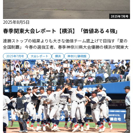
2025年7月号
2025年8月5日
春季関東大会レポート【横浜】「価値ある４強」
連勝ストップの結果よりも大きな価値チーム底上げで目指す「夏の
全国制覇」 今春の選抜王者、春季神奈川県大会優勝の横浜が関東大
会をベスト４で終えた。昨秋からの公式戦連勝は止まったが新戦力
2025年7月号
大会レポート
横浜
神奈川/静岡版
のほか新たな投手起用を試した戦いは、夏へつながっていく。 ■シ
ョート池田の「二刀流」準備 横浜は昨秋の新チーム始動から公式
戦25連勝で春...