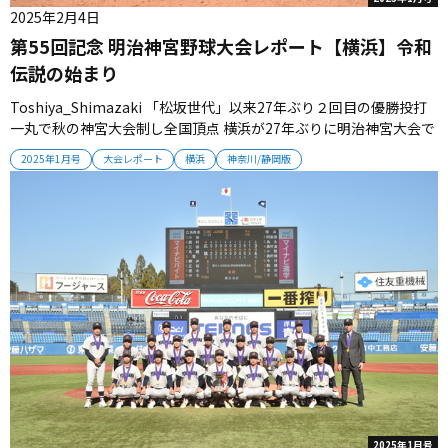
2025年2月4日
第55回記念 明治神宮野球大会レポート【横浜】令和
伝説の始まり
Toshiya_Shimazaki 「松坂世代」以来27年ぶり２回目の優勝投打
一丸で秋の神宮大会制し全国頂点 横浜が27年ぶりに明治神宮大会で
優勝を果たした。神奈川県、関東、明治神宮の３大会を制したチー
2025年1月号
大会レポート
横浜
神奈川/静岡版
ムは、一戦ごとに力強さを増して秋の全国頂点にたどり着いた。明
治神宮大会で栄冠をつかみ取った横浜は、選抜、夏甲子園での全...
2025年1月号