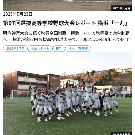
2025年5月号
2025年5月23日
第97回選抜高等学校野球大会レポート 横浜「一丸」
明治神宮大会に続く秋春全国制覇「横浜一丸」で秋春夏の完全制覇
へ 横浜が第97回選抜高校野球大会で、2006年以来19年ぶり4回目
の優勝を成し遂げた。昨秋の明治神宮大会制覇に続く、秋春全国制
2025年5月号
大会レポート
横浜
神奈川/静岡版
覇。選抜優勝は「横浜一丸」で達成した快挙だった。 ■有言実行で
明治神宮制覇 横浜は謙虚に「強さ」を見せつけた。悔しさを糧にし
て、這...
2025年3月号