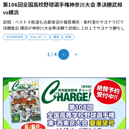
第106回全国高校野球選手権神奈川大会 準決勝武相
vs横浜
武相：ベスト４敗退も古豪復活の福音横浜：奥村凌のサヨナラ打で
決勝進出 横浜が神奈川大会準決勝で武相に２対１でサヨナラ勝ちし
た。互いの伝統とプライドがぶつかる激闘は１対１で９回まで進
2024年9月号
大会レポート
横浜
武相
み、最後は横浜が勝利をたぐり寄せた。 ■武相 春県優勝の実力を
証明 武相は春県大会で42年ぶりに優勝し、1968年以来の甲子園
出場を狙って...
1 / 4