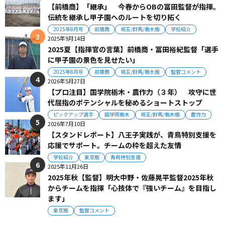
【前橋商】「継承」 今春からOBの冨田監督が指揮。
伝統を継承し甲子園へのルートを切り拓く
2025年8月号
前橋商
埼玉/群馬/栃木版
学校紹介
2025年9月14日
2025夏【指揮官の言葉】前橋商・冨田裕紀監督「選手
に甲子園の景色を見せたい」
2025年8月号
前橋商
埼玉/群馬/栃木版
監督コメント
2026年5月27日
【プロ注目】国学院栃木・農作力（３年） 攻守に世
代屈指のポテンシャルを秘めるショートストップ
ピックアップ選手
国学院栃木
埼玉/群馬/栃木版
農作力
2026年7月10日
【スタンドレポート】八王子実践が、青鳥特別支援を
応援でサポート。チームの枠を超えた友情
学校紹介
東京版
青鳥特別支援
2025年11月26日
2025年秋【監督】明大中野・佐藤晃平監督2025年秋
からチームを指揮「心技体で『強いチーム』を目指し
ます」
東京版
監督コメント