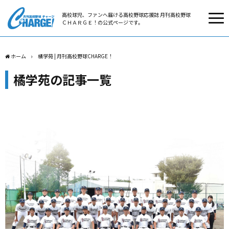
高校球児、ファンへ届ける高校野球応援誌 月刊高校野球
ＣＨＡＲＧＥ！の公式ページです。
ホーム
橘学苑 | 月刊高校野球CHARGE！
橘学苑の記事一覧