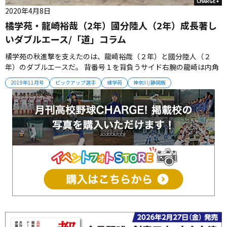
CHARGE+
2020年4月8日
橘学苑・龍崎裕哉（2年）國分陸人（2年）成長著し
いダブルエース/「道」コラム
橘学苑の秋進撃を支えたのは、龍崎裕哉（２年）と國分陸人（２
年）のダブルエースだ。 背番号１を背負うサイド右腕の龍崎は内角
をえぐるストレートと外角のスライダーを駆使する強気なピッチン
2019年11月号
ピックアップ選手
橘学苑
神奈川/静岡版
グが特長。 背番号10の国分は多彩な変化球で相手を打ち取る技巧派
右腕。 チームはタイプの違う投手を使い分けて勝ち進んだ。 龍崎は
「秋にベスト...