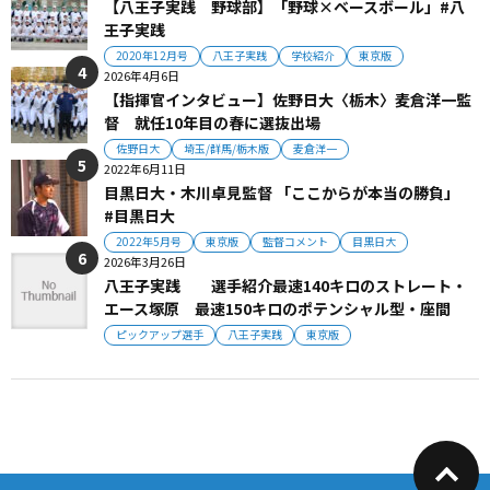
【八王子実践 野球部】「野球×ベースボール」#八
王子実践
2020年12月号
八王子実践
学校紹介
東京版
2026年4月6日
【指揮官インタビュー】佐野日大〈栃木〉麦倉洋一監
督 就任10年目の春に選抜出場
佐野日大
埼玉/群馬/栃木版
麦倉洋一
2022年6月11日
目黒日大・木川卓見監督 「ここからが本当の勝負」
#目黒日大
2022年5月号
東京版
監督コメント
目黒日大
2026年3月26日
八王子実践 選手紹介最速140キロのストレート・
エース塚原 最速150キロのポテンシャル型・座間
ピックアップ選手
八王子実践
東京版