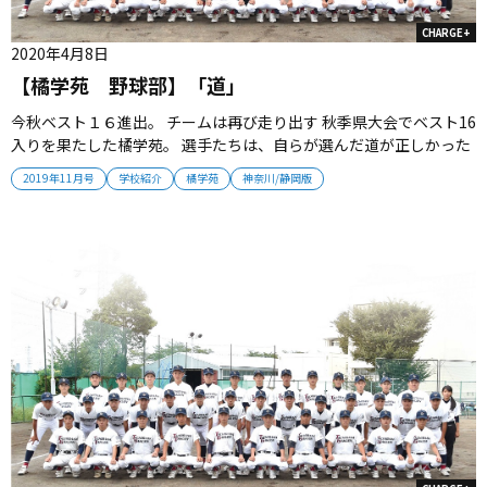
CHARGE+
2020年4月8日
【橘学苑 野球部】「道」
今秋ベスト１６進出。 チームは再び走り出す 秋季県大会でベスト16
入りを果たした橘学苑。 選手たちは、自らが選んだ道が正しかった
ことを証明するため戦い続ける。 （取材・伊藤寿学） ■ 戦国神奈
2019年11月号
学校紹介
橘学苑
神奈川/静岡版
川で確かな実績 橘学苑は2019年4月から前任監督が指揮を執ってい
たが、2019年夏大会後の新チーム始動から、福冨洋祐顧問、吉江...