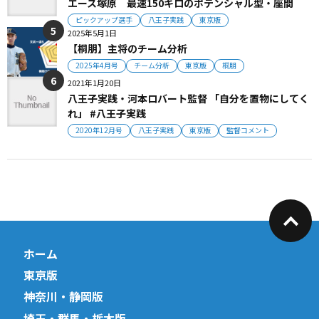
エース塚原 最速150キロのポテンシャル型・座間
ピックアップ選手
八王子実践
東京版
2025年5月1日
【桐朋】主将のチーム分析
2025年4月号
チーム分析
東京版
桐朋
2021年1月20日
八王子実践・河本ロバート監督 「自分を置物にしてく
れ」 #八王子実践
2020年12月号
八王子実践
東京版
監督コメント
ホーム
東京版
神奈川・静岡版
埼玉・群馬・栃木版