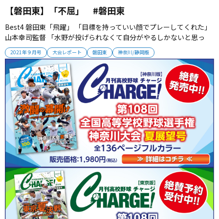
【磐田東】「不屈」 #磐田東
Best4 磐田東「飛躍」 「目標を持っていい顔でプレーしてくれた」
山本幸司監督 「水野が投げられなくて自分がやるしかないと思っ
た」冨田優吾 第１シード撃破でベスト４入り 聖地への夢後輩に託す
2021年９月号
大会レポート
磐田東
神奈川/静岡版
春にベスト８入りした磐田東。準々決勝では第１シード・藤枝明誠
から勝利を奪い、10年ぶりのベスト４進出を果たした。（取材・栗
山司...