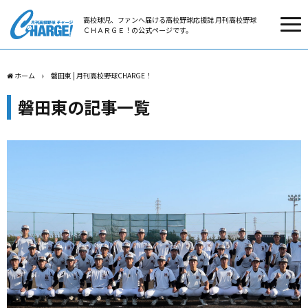
高校球児、ファンへ届ける高校野球応援誌 月刊高校野球
ＣＨＡＲＧＥ！の公式ページです。
ホーム
磐田東 | 月刊高校野球CHARGE！
磐田東の記事一覧