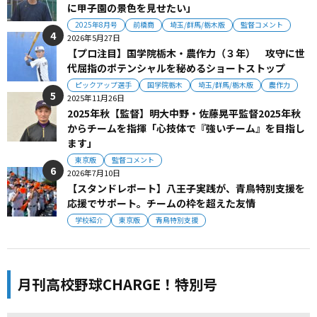
に甲子園の景色を見せたい」
2025年8月号
前橋商
埼玉/群馬/栃木版
監督コメント
2026年5月27日
【プロ注目】国学院栃木・農作力（３年） 攻守に世
代屈指のポテンシャルを秘めるショートストップ
ピックアップ選手
国学院栃木
埼玉/群馬/栃木版
農作力
2025年11月26日
2025年秋【監督】明大中野・佐藤晃平監督2025年秋
からチームを指揮「心技体で『強いチーム』を目指し
ます」
東京版
監督コメント
2026年7月10日
【スタンドレポート】八王子実践が、青鳥特別支援を
応援でサポート。チームの枠を超えた友情
学校紹介
東京版
青鳥特別支援
月刊高校野球CHARGE！特別号