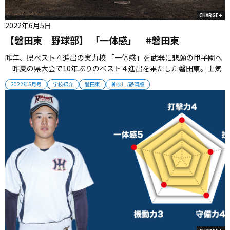
CHARGE+
2022年6月5日
【磐田東 野球部】 「一体感」 #磐田東
昨年、県ベスト４進出の実力校 「一体感」を武器に悲願の甲子園へ
昨夏の県大会で10年ぶりのベスト４進出を果たした磐田東。士気
高まるチームは「一体感」を武器に甲子園を目指す。（取材・栗山
2022年5月号
学校紹介
磐田東
神奈川/静岡版
司） ■個々の能力を伸ばして甲子園へ 1995年に創部した磐田
東。甲子園4度出場の名将・山内克之監督のもと、2010年秋に東海
大会...