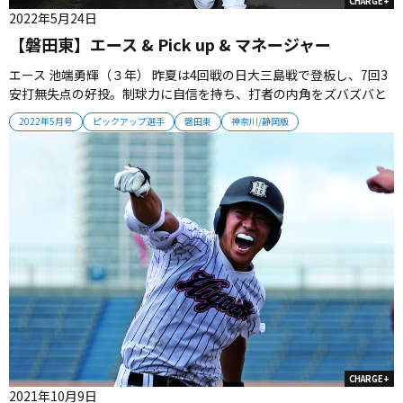
CHARGE+
2022年5月24日
【磐田東】エース & Pick up & マネージャー
エース 池端勇輝（３年） 昨夏は4回戦の日大三島戦で登板し、7回3
安打無失点の好投。制球力に自信を持ち、打者の内角をズバズバと
攻める。「秋はチームに迷惑をかけてしまいました。春は負けない
2022年5月号
ピックアップ選手
磐田東
神奈川/静岡版
ピッチングがしたいです」 Pick up 石川優吾（3年＝外野手） 前チ
ームからレギュラーを務める。走攻守の三拍子が揃い、チームの中
心...
CHARGE+
2021年10月9日