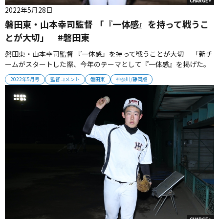
CHARGE+
2022年5月28日
磐田東・山本幸司監督 「『一体感』を持って戦うこ
とが大切」 #磐田東
磐田東・山本幸司監督 『一体感』を持って戦うことが大切 「新チ
ームがスタートした際、今年のテーマとして『一体感』を掲げた。
昨年の3年生のような飛び抜けた選手はいない。また、部員が2学年
2022年5月号
監督コメント
磐田東
神奈川/静岡版
で50人を超える大所帯。だからこそ、『一体感』を持って戦うこと
が大切だと感じた。一方で、個を強くすることも必要だと感じ、オ
フ期間は体作...