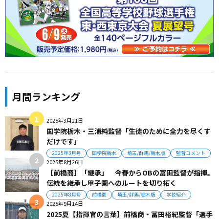
月間ランキング
2025年3月21日
国学院栃木・三浦純監督「生徒のために全力を尽くす
だけです」
2025年3月号
国学院栃木
埼玉/群馬/栃木版
監督コメント
2025年8月26日
【前橋商】「継承」 今春からOBの冨田監督が指揮。
伝統を継承し甲子園へのルートを切り拓く
2025年8月号
前橋商
埼玉/群馬/栃木版
学校紹介
2025年9月14日
2025夏【指揮官の言葉】前橋商・冨田裕紀監督「選手