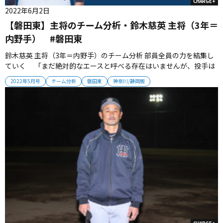
CHARGE+
2022年6月2日
【磐田東】主将のチーム分析・鈴木慈英 主将（3年＝
内野手） #磐田東
鈴木慈英 主将（3年＝内野手）のチーム分析 部員全員の力を結集し
ていく 「まだ絶対的なエースと呼べる存在はいませんが、投手は
3年生の池端勇輝、村松太智、山本翔己、2年生の川島京衛、深田舜
2022年5月号
チーム分析
磐田東
神奈川/静岡版
が中心になってきます。攻撃は一発が出る打線ではないので小技を
絡めながら何とか1点をもぎとる野球を目指しています。今年のテー
マは一体感...