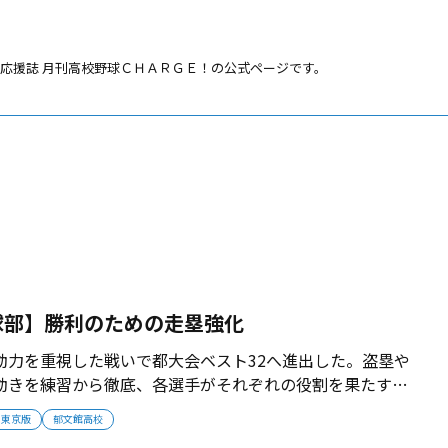
応援誌 月刊高校野球ＣＨＡＲＧＥ！の公式ページです。
球部】勝利のための走塁強化
動力を重視した戦いで都大会ベスト32へ進出した。盗塁や
動きを練習から徹底、各選手がそれぞれの役割を果たすこ
スを得点につなげた。高橋雄仁監督は「郁文館の目指す野
東京版
郁文館高校
」と手応えをつかんでいる。2018年2月掲載 ...