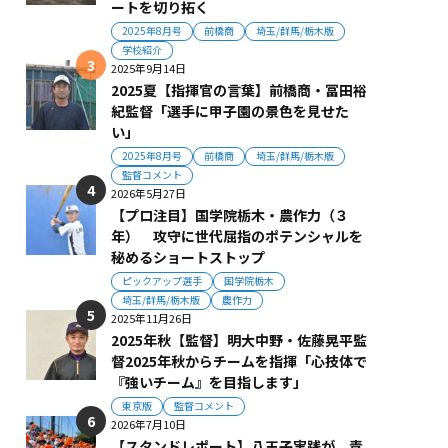
ートを切り拓く
2025年8月号
前橋商
埼玉/群馬/栃木版
学校紹介
2025年9月14日
2025夏【指揮官の言葉】前橋商・冨田裕
紀監督「選手に甲子園の景色を見せた
い」
2025年8月号
前橋商
埼玉/群馬/栃木版
監督コメント
2026年5月27日
【プロ注目】国学院栃木・農作力（３
年） 攻守に世代屈指のポテンシャルを
秘めるショートストップ
ピックアップ選手
国学院栃木
埼玉/群馬/栃木版
農作力
2025年11月26日
2025年秋【監督】明大中野・佐藤晃平監
督2025年秋からチームを指揮「心技体で
『強いチーム』を目指します」
東京版
監督コメント
2026年7月10日
【スタンドレポート】八王子実践が、青