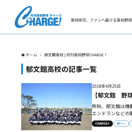
高校球児、ファンへ届ける高校野球
ホーム
郁文館高校 | 月刊高校野球CHARGE！
郁文館高校の記事一覧
2018年4月25日
【郁文館 野
昨秋、郁文館は機
エンドランなどの
とで少ないチャン
CHARGE+
勝トレ
球がみえてきました