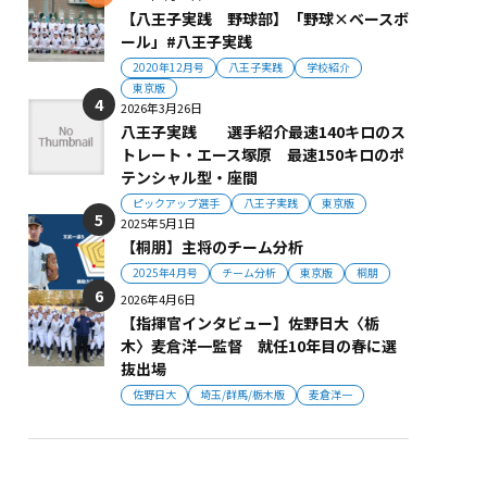
【八王子実践 野球部】「野球×ベースボ
ール」#八王子実践
2020年12月号
八王子実践
学校紹介
東京版
2026年3月26日
八王子実践 選手紹介最速140キロのス
トレート・エース塚原 最速150キロのポ
テンシャル型・座間
ピックアップ選手
八王子実践
東京版
2025年5月1日
【桐朋】主将のチーム分析
2025年4月号
チーム分析
東京版
桐朋
2026年4月6日
【指揮官インタビュー】佐野日大〈栃
木〉麦倉洋一監督 就任10年目の春に選
抜出場
佐野日大
埼玉/群馬/栃木版
麦倉洋一