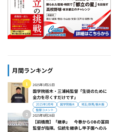
月間ランキング
2025年3月21日
国学院栃木・三浦純監督「生徒のために
全力を尽くすだけです」
2025年3月号
国学院栃木
埼玉/群馬/栃木版
監督コメント
2025年8月26日
【前橋商】「継承」 今春からOBの冨田
監督が指揮。伝統を継承し甲子園へのル