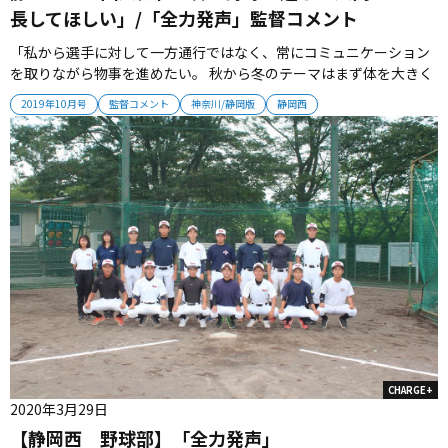
長してほしい」/「全力発声」監督コメント
「私から選手に対して一方通行ではなく、常にコミュニケーション
を取りながら物事を進めたい。 秋から冬のテーマはまず体を大きく
すること。 そのために、今はトレーニングにも力を注いでいる。 ま
2019年10月号
監督コメント
神奈川/静岡版
静岡西
た、人間的に成長することも大事だと考えている。 自分に今何が足
りなくて、チームに何が必要とされているのか。 技術とともに考え
る力も...
CHARGE+
2020年3月29日
【静岡西 野球部】「全力発声」