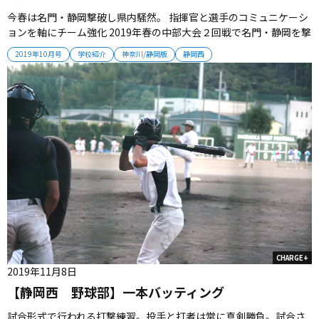
今春は名門・静岡撃破し県内騒然。 指揮官と選手のコミュニケーシ
ョンを軸にチーム強化 2019年春の中部大会２回戦で名門・静岡を撃
破した静岡西。 進化を遂げるチームは「全力発声」をスローガンに
2019年10月号
学校紹介
神奈川/静岡版
静岡西
高みを目指す。 （取材・栗山司） ■ 「全力発声」で静高を撃破！
静岡西はこの春、名門・静岡を撃破し、一躍その名を県内に轟かせ
た...
CHARGE+
2019年11月8日
【静岡西 野球部】一本バッティング
試合形式で行われる打撃練習。投手と打者は常に真剣勝負。試合さ