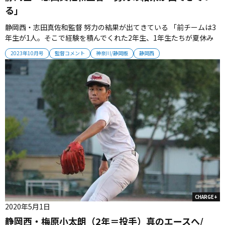
る」
静岡西・志田真佐和監督 努力の結果が出てきている 「前チームは3
年生が1人。そこで経験を積んでくれた2年生、1年生たちが夏休み
に必死に練習し、ようやく結果が出るようになってきた。取り組み
2023年10月号
監督コメント
神奈川/静岡版
静岡西
も変わってきている。さらにレベルアップを重ね、来年の春は勝利
を挙げ、県大会出場を狙っていきたい」 監督プロフィール 1980年生
まれ...
CHARGE+
2020年5月1日
静岡西・梅原小太朗（2年＝投手）真のエースへ/