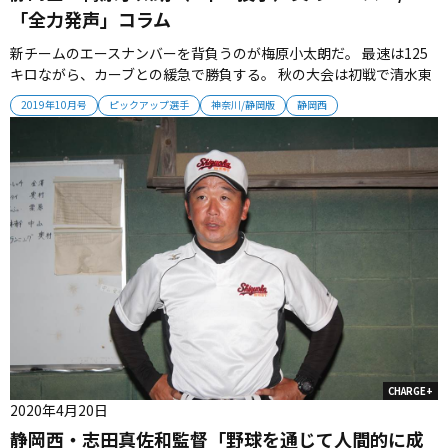
「全力発声」コラム
新チームのエースナンバーを背負うのが梅原小太朗だ。 最速は125
キロながら、カーブとの緩急で勝負する。 秋の大会は初戦で清水東
と対戦。 「自分の体力のなさを感じた」と終盤に球威が落ち、サヨ
2019年10月号
ピックアップ選手
神奈川/静岡版
静岡西
ナラ負けを喫した。 続く敗者復活戦も完投したが、8失点でコール
ド負け。 「初回からストライクが入らなくて苦しみ、修正すること
ができ...
CHARGE+
2020年4月20日
静岡西・志田真佐和監督「野球を通じて人間的に成