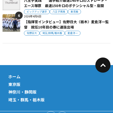
八王子実践 選手紹介最速140キロのストレート・
エース塚原 最速150キロのポテンシャル型・座間
ピックアップ選手
八王子実践
東京版
2026年4月6日
【指揮官インタビュー】佐野日大〈栃木〉麦倉洋一監
督 就任10年目の春に選抜出場
佐野日大
埼玉/群馬/栃木版
麦倉洋一
ホーム
東京版
神奈川・静岡版
埼玉・群馬・栃木版