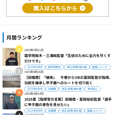
月間ランキング
2025年3月21日
国学院栃木・三浦純監督「生徒のために全力を尽くす
だけです」
2025年3月号
国学院栃木
埼玉/群馬/栃木版
監督コメント
2025年8月26日
【前橋商】「継承」 今春からOBの冨田監督が指揮。
伝統を継承し甲子園へのルートを切り拓く
2025年8月号
前橋商
埼玉/群馬/栃木版
学校紹介
2025年9月14日
2025夏【指揮官の言葉】前橋商・冨田裕紀監督「選手
に甲子園の景色を見せたい」
2025年8月号
前橋商
埼玉/群馬/栃木版
監督コメント