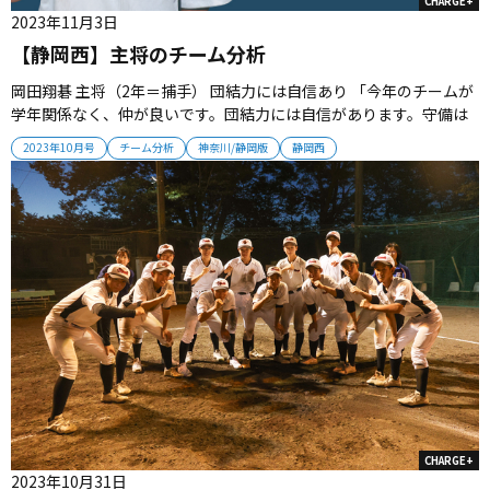
CHARGE+
2023年11月3日
【静岡西】主将のチーム分析
岡田翔碁 主将（2年＝捕手） 団結力には自信あり 「今年のチームが
学年関係なく、仲が良いです。団結力には自信があります。守備は
投手の渡邉斗豪（1年）と梅坂涼太（2年）が打たせてとり、攻撃は
2023年10月号
チーム分析
神奈川/静岡版
静岡西
パワーのある袴田智旭（2年）に回して得点を挙げていきます。この
秋から冬にかけて全員の打撃力を磨いていき、春の大会では勝ちた
いです」...
CHARGE+
2023年10月31日