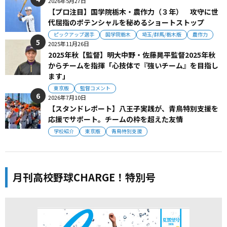
2026年5月27日
【プロ注目】国学院栃木・農作力（３年） 攻守に世
代屈指のポテンシャルを秘めるショートストップ
ピックアップ選手
国学院栃木
埼玉/群馬/栃木版
農作力
2025年11月26日
2025年秋【監督】明大中野・佐藤晃平監督2025年秋
からチームを指揮「心技体で『強いチーム』を目指し
ます」
東京版
監督コメント
2026年7月10日
【スタンドレポート】八王子実践が、青鳥特別支援を
応援でサポート。チームの枠を超えた友情
学校紹介
東京版
青鳥特別支援
月刊高校野球CHARGE！特別号