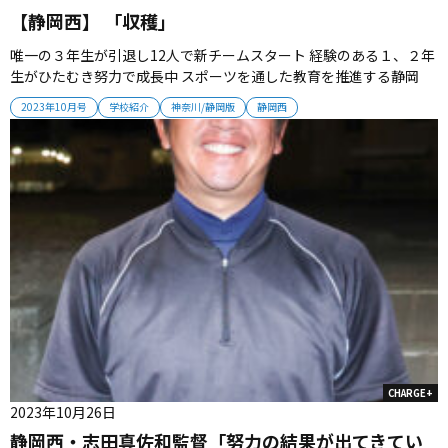
【静岡西】 「収穫」
唯一の３年生が引退し12人で新チームスタート 経験のある１、２年
生がひたむき努力で成長中 スポーツを通した教育を推進する静岡
西。夏の努力がすでに成果として現れ、チームは軌道に乗り始めて
2023年10月号
学校紹介
神奈川/静岡版
静岡西
いる。（取材・栗山司） ■部員不足を経て 山あり川あり、豊かな自
然に囲まれた静岡西。「スポーツコース」が設けられているのが特
色で、冬場は...
CHARGE+
2023年10月26日
静岡西・志田真佐和監督「努力の結果が出てきてい