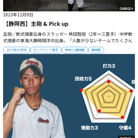
CHARGE+
2023年11月9日
【静岡西】主砲 & Pick up
主砲／軟式強豪出身のスラッガー 袴田智旭（2年＝三塁手） 中学軟
式強豪の東海大静岡翔洋中出身。「人数が少ないチームでたくさん
試合に出たかった」と静岡西に入学した。パワフルな打撃が魅力で
2023年10月号
ピックアップ選手
神奈川/静岡版
静岡西
ライナー性の強い打球は群を抜く。2歳上の兄・航旭さんは、静岡の
中心選手として活躍。現在は愛知工業大でプレーする兄からアドバ
イスをもらいな...