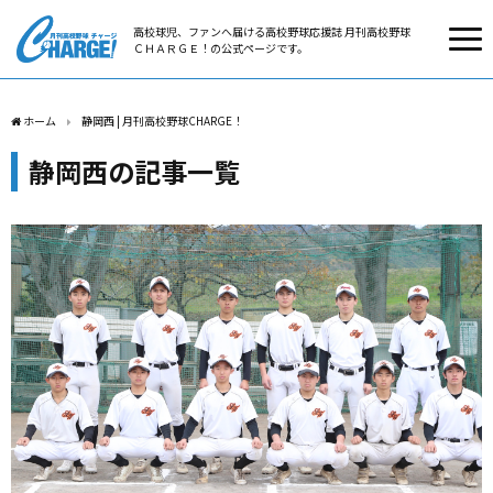
高校球児、ファンへ届ける高校野球応援誌 月刊高校野球
ＣＨＡＲＧＥ！の公式ページです。
ホーム
静岡西 | 月刊高校野球CHARGE！
静岡西の記事一覧