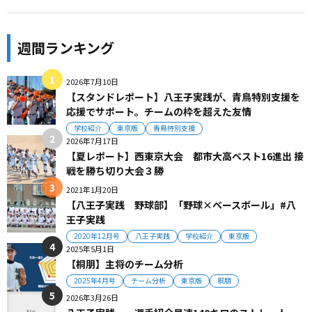
週間ランキング
2026年7月10日
【スタンドレポート】八王子実践が、青鳥特別支援を
応援でサポート。チームの枠を超えた友情
学校紹介
東京版
青鳥特別支援
2026年7月17日
【夏レポート】西東京大会 都市大高ベスト16進出 接
戦を勝ち切り大会３勝
2021年1月20日
【八王子実践 野球部】「野球×ベースボール」#八
王子実践
2020年12月号
八王子実践
学校紹介
東京版
2025年5月1日
【桐朋】主将のチーム分析
2025年4月号
チーム分析
東京版
桐朋
2026年3月26日