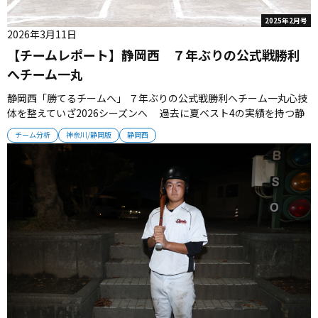
2025年2月号
2026年3月11日
【チームレポート】静岡西 ７年ぶりの公式戦勝利
へチーム一丸
静岡西「勝てるチームへ」 ７年ぶりの公式戦勝利へチーム一丸心技
体を整えていざ2026シーズンへ 過去に夏ベスト4の実績を持つ静
岡西。個性あふれる選手が集まる今季のチームは、2019年夏以来の
チーム分析
神奈川/静岡版
静岡西
７年ぶりの公式戦勝利を目指す。（取材・栗山司） ■「勝てるチー
ム」への変革 2019年夏以来となる公式戦白星を目指す静岡西。
今...