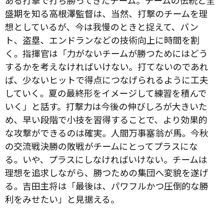
ある打撃で打ち勝ってきたチーム。チームの伝統と全
盛期を知る高根澤監督は、当然、打撃のチームを理
想としているが、今は我慢のときと捉えて、バン
ト、盗塁、エンドランなどの技術向上に時間を割
く。指揮官は「力がないチームが勝つためにはどう
するかを考えなければいけない。打てないのであれ
ば、少ないヒットで得点につなげられるように工夫
していく。夏の最終形をイメージして練習を積んで
いく」と話す。打撃力は今後の伸びしろが大きいた
め、早い段階で小技を習得することで、より効果的
な攻撃ができるのは確実。人間万事塞翁が馬。今秋
の交流戦決勝の敗戦がチームにとってプラスにな
る。いや、プラスにしなければいけない。チームは
理想を追求しながら、勝つための集団へ変貌を遂げ
る。吉田主将は「最後は、パワフルかつ圧倒的な勝
利をみせたい」と見据える。