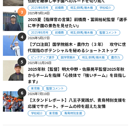
伝統を継承し甲子園へのルートを切り拓く
2025年8月号
前橋商
埼玉/群馬/栃木版
学校紹介
2025年9月14日
2025夏【指揮官の言葉】前橋商・冨田裕紀監督「選手
に甲子園の景色を見せたい」
2025年8月号
前橋商
埼玉/群馬/栃木版
監督コメント
2026年5月27日
【プロ注目】国学院栃木・農作力（３年） 攻守に世
代屈指のポテンシャルを秘めるショートストップ
ピックアップ選手
国学院栃木
埼玉/群馬/栃木版
農作力
2025年11月26日
2025年秋【監督】明大中野・佐藤晃平監督2025年秋
からチームを指揮「心技体で『強いチーム』を目指し
ます」
東京版
監督コメント
2026年7月10日
【スタンドレポート】八王子実践が、青鳥特別支援を
応援でサポート。チームの枠を超えた友情
学校紹介
東京版
青鳥特別支援