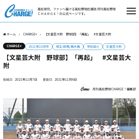
高校球児、ファンへ届ける高校野球応援誌 月刊高校野球
ＣＨＡＲＧＥ！の公式ページです。
ホーム
CHARGE+
【文星芸大附 野球部】「再起」 #文星芸大附
CHARGE+
2021年10月号
埼玉/群馬/栃木版
学校紹介
文星芸大附
【文星芸大附 野球部】「再起」 #文星芸大
附
2021年11月7日
2021年11月6日
月刊高校野球CHARGE！編集部