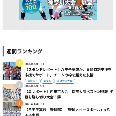
週間ランキング
2026年7月10日
【スタンドレポート】八王子実践が、青鳥特別支援を
応援でサポート。チームの枠を超えた友情
学校紹介
東京版
青鳥特別支援
2026年7月17日
【夏レポート】西東京大会 都市大高ベスト16進出 接
戦を勝ち切り大会３勝
2021年1月20日
【八王子実践 野球部】「野球×ベースボール」#八
王子実践