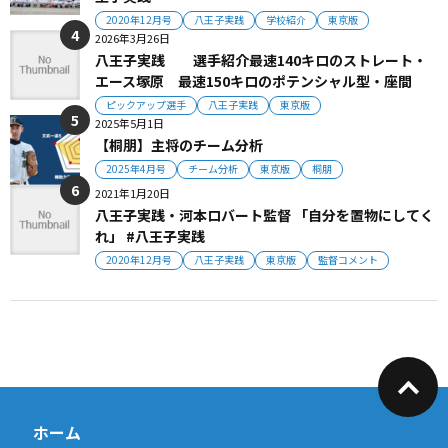
2020年12月号
八王子実践
学校紹介
東京版
2026年3月26日
八王子実践 選手紹介最速140キロのストレート・
エース塚原 最速150キロのポテンシャル型・座間
ピックアップ選手
八王子実践
東京版
2025年5月1日
【桐朋】主将のチーム分析
2025年4月号
チーム分析
東京版
桐朋
2021年1月20日
八王子実践・河本ロバート監督 「自分を置物にしてく
れ」 #八王子実践
2020年12月号
八王子実践
東京版
監督コメント
ホーム