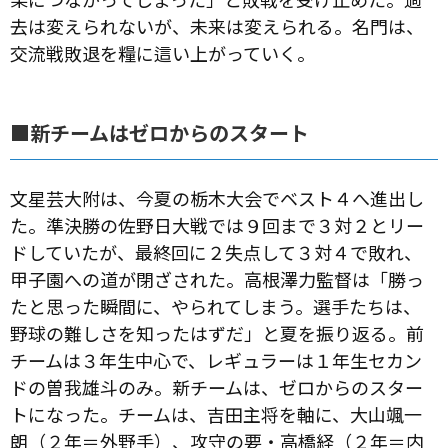
去は変えられないが、未来は変えられる。名門は、
交流戦敗退を糧に這い上がっていく。
■新チームはゼロからのスタート
文星芸大附は、今夏の栃木大会でベスト４へ進出し
た。準決勝の佐野日大戦では９回まで３対２とリー
ドしていたが、最終回に２失点して３対４で敗れ、
甲子園への道が閉ざされた。高根澤力監督は「勝っ
たと思った瞬間に、やられてしまう。選手たちは、
野球の難しさを知ったはずだ」と夏を振り返る。前
チームは３年生中心で、レギュラーは１年生セカン
ドの曽我雄斗のみ。新チームは、ゼロからのスター
トになった。チームは、吉田主将を軸に、大山颯一
朗（２年＝外野手）、攻守の要・高橋経（２年＝内