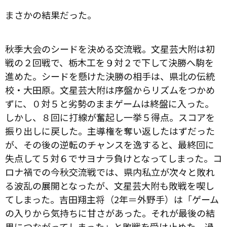
まさかの結果だった。
秋季大会のシードを決める交流戦。文星芸大附は初
戦の２回戦で、栃木工を９対２で下して決勝へ駒を
進めた。シードを懸けた決勝の相手は、県北の伝統
校・大田原。文星芸大附は序盤からリズムをつかめ
ずに、０対５と劣勢のままゲームは終盤に入った。
しかし、８回に打線が奮起し一挙５得点。スコアを
振り出しに戻した。主導権を奪い返したはずだった
が、その後の逆転のチャンスを逸すると、最終回に
失点して５対６でサヨナラ負けとなってしまった。コ
ロナ禍での今秋交流戦では、県内私立が次々と敗れ
る波乱の展開となったが、文星芸大附も敗戦を喫し
てしまった。吉田翔主将（2年＝外野手）は「ゲーム
の入りから気持ちに甘さがあった。それが最後の結
果につながってしまった」と敗戦を受け止めた。過