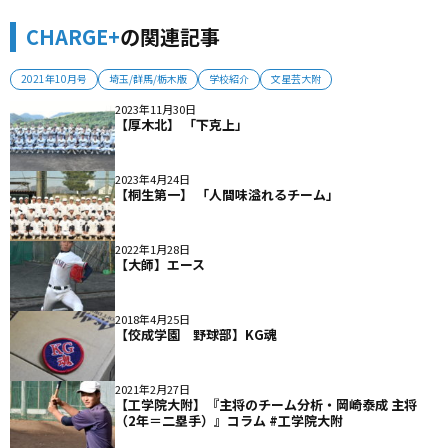
CHARGE+
の関連記事
2021年10月号
埼玉/群馬/栃木版
学校紹介
文星芸大附
2023年11月30日
【厚木北】 「下克上」
2023年4月24日
【桐生第一】 「人間味溢れるチーム」
2022年1月28日
【大師】エース
2018年4月25日
【佼成学園 野球部】KG魂
2021年2月27日
【工学院大附】『主将のチーム分析・岡崎泰成 主将
（2年＝二塁手）』コラム #工学院大附