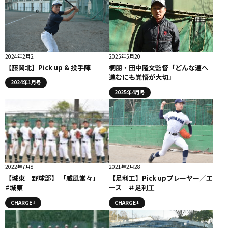
2024年2月2
2025年5月20
【藤岡北】Pick up & 投手陣
桐朋・田中隆文監督「どんな道へ
進むにも覚悟が大切」
2024年1月号
2025年4月号
2022年7月8
2021年2月28
【城東 野球部】 「威風堂々」
【足利工】Pick upプレーヤー／エ
#城東
ース ＃足利工
CHARGE+
CHARGE+