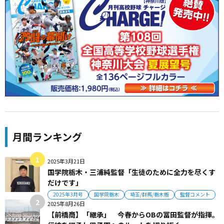
月間ランキング
2025年3月21日
国学院栃木・三浦純監督「生徒のために全力を尽くす
だけです」
2025年3月号
国学院栃木
埼玉/群馬/栃木版
監督コメント
2025年8月26日
【前橋商】「継承」 今春からOBの冨田監督が指揮。