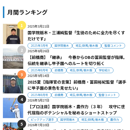
月間ランキング
2025年3月21日
国学院栃木・三浦純監督「生徒のために全力を尽くす
だけです」
2025年3月号
国学院栃木
埼玉/群馬/栃木版
監督コメント
2025年8月26日
【前橋商】「継承」 今春からOBの冨田監督が指揮。
伝統を継承し甲子園へのルートを切り拓く
2025年8月号
前橋商
埼玉/群馬/栃木版
学校紹介
2025年9月14日
2025夏【指揮官の言葉】前橋商・冨田裕紀監督「選手
に甲子園の景色を見せたい」
2025年8月号
前橋商
埼玉/群馬/栃木版
監督コメント
2026年5月27日
【プロ注目】国学院栃木・農作力（３年） 攻守に世
代屈指のポテンシャルを秘めるショートストップ
ピックアップ選手
国学院栃木
埼玉/群馬/栃木版
農作力
2026年7月10日