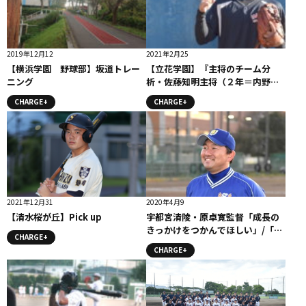
2019年12月12
2021年2月25
【横浜学園 野球部】坂道トレー
【立花学園】『主将のチーム分
ニング
析・佐藤知明主将（２年＝内野
手）』コラム #立花学園
CHARGE+
CHARGE+
2021年12月31
2020年4月9
【清水桜が丘】Pick up
宇都宮清陵・原卓寛監督「成長の
きっかけをつかんでほしい」/「虎
CHARGE+
視眈々」監督コメント
CHARGE+