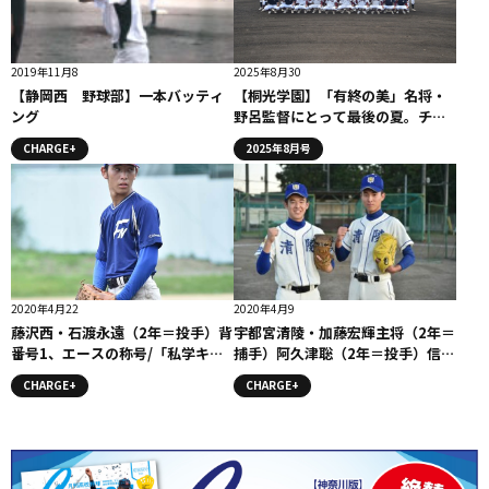
2019年11月8
2025年8月30
【静岡西 野球部】一本バッティ
【桐光学園】「有終の美」名将・
ング
野呂監督にとって最後の夏。チー
ムはどう戦うのか。（2025年７月
CHARGE+
2025年8月号
掲載）
2020年4月22
2020年4月9
藤沢西・石渡永遠（2年＝投手）背
宇都宮清陵・加藤宏輝主将（2年＝
番号1、エースの称号/「私学キラ
捕手）阿久津聡（2年＝投手）信頼
ー」コラム
で結ばれる「最強バッテリー」/
CHARGE+
CHARGE+
「虎視眈々」コラム