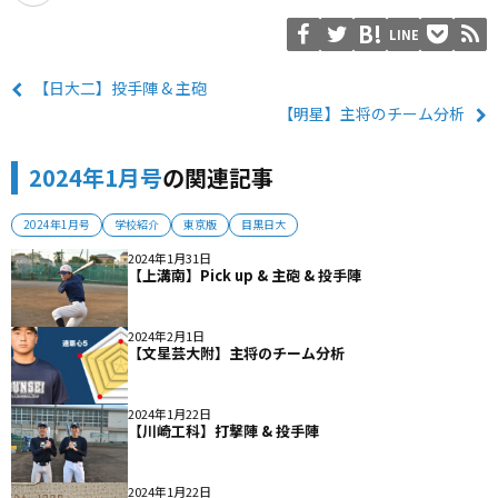
LINE
【日大二】投手陣 & 主砲
【明星】主将のチーム分析
2024年1月号
の関連記事
2024年1月号
学校紹介
東京版
目黒日大
2024年1月31日
【上溝南】Pick up & 主砲 & 投手陣
2024年2月1日
【文星芸大附】主将のチーム分析
2024年1月22日
【川崎工科】打撃陣 & 投手陣
2024年1月22日