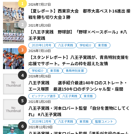
2026年7月17日
【夏レポート】西東京大会 都市大高ベスト16進出 接
戦を勝ち切り大会３勝
2021年1月20日
【八王子実践 野球部】「野球×ベースボール」#八
王子実践
2020年12月号
八王子実践
学校紹介
東京版
2026年7月10日
【スタンドレポート】八王子実践が、青鳥特別支援を
応援でサポート。チームの枠を超えた友情
学校紹介
東京版
青鳥特別支援
2026年3月26日
八王子実践 選手紹介最速140キロのストレート・
エース塚原 最速150キロのポテンシャル型・座間
ピックアップ選手
八王子実践
東京版
2021年1月20日
八王子実践・河本ロバート監督 「自分を置物にしてく
れ」 #八王子実践
2020年12月号
八王子実践
東京版
監督コメント
2021年12月29日
八王子実践・河本ロバート監督「選手が主役のチーム