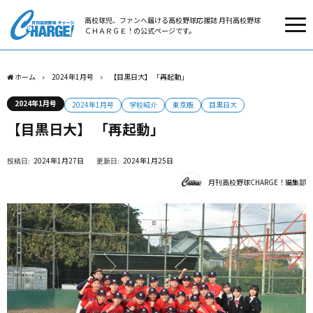
高校球児、ファンへ届ける高校野球応援誌 月刊高校野球
ＣＨＡＲＧＥ！の公式ページです。
ホーム
2024年1月号
【目黒日大】 「再起動」
2024年1月号
2024年1月号
学校紹介
東京版
目黒日大
【目黒日大】 「再起動」
2024年1月27日
2024年1月25日
月刊高校野球CHARGE！編集部