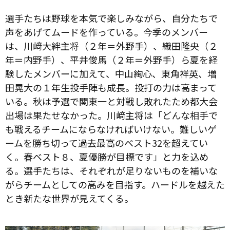
選手たちは野球を本気で楽しみながら、自分たちで
声をあげてムードを作っている。今季のメンバー
は、川﨑大絆主将（２年＝外野手）、織田隆央（２
年＝内野手）、平井俊馬（２年＝外野手）ら夏を経
験したメンバーに加えて、中山絢心、東角祥英、増
田晃大の１年生投手陣も成長。投打の力は高まって
いる。秋は予選で関東一と対戦し敗れたため都大会
出場は果たせなかった。川﨑主将は「どんな相手で
も戦えるチームにならなければいけない。難しいゲ
ームを勝ち切って過去最高のベスト32を超えてい
く。春ベスト８、夏優勝が目標です」と力を込め
る。選手たちは、それぞれが足りないものを補いな
がらチームとしての高みを目指す。ハードルを越えた
とき新たな世界が見えてくる。