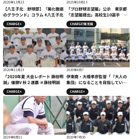
2020年12月23
2025年10月13
【八王子北 野球部】『美化徹底
「プロ野球志望届」公示 東京都
のグラウンド』コラム #八王子北
「志望届提出」高校生10選手 八
王子・新井唯斗、日大鶴ケ丘・住
CHARGE+
CHARGE!東京版
日翔夢らが注目
2020年11月23
2020年4月7
「2020年夏 大会レポート 藤枝明
伊東商・大橋孝彦監督「『大人の
誠」優勝V 秋２連覇 ＃藤枝明誠
集団』になることを目指してい
る」/「学思罔殆（がくしもうた
CHARGE+
CHARGE+
い）」監督コメント
2025年8月11
2020年7月30