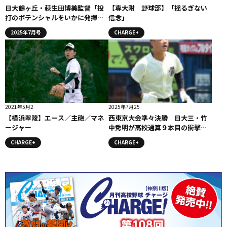
日大鶴ヶ丘・萩生田博美監督「投
【専大附 野球部】「揺るぎない
打のポテンシャルをいかに発揮す
信念」
るか」
2025年7月号
CHARGE+
2021年5月2
2025年7月25
【横浜翠陵】エース／主砲／マネ
西東京大会準々決勝 日大三・竹
ージャー
中秀明が高校通算９本目の衝撃ア
ーチ。健大高崎・佐藤龍月とは中
CHARGE+
CHARGE+
学時代のチームメイト