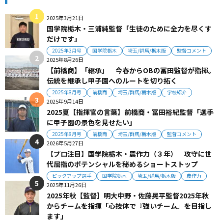
2025年3月21日
国学院栃木・三浦純監督「生徒のために全力を尽くす
だけです」
2025年3月号
国学院栃木
埼玉/群馬/栃木版
監督コメント
2025年8月26日
【前橋商】「継承」 今春からOBの冨田監督が指揮。
伝統を継承し甲子園へのルートを切り拓く
2025年8月号
前橋商
埼玉/群馬/栃木版
学校紹介
2025年9月14日
2025夏【指揮官の言葉】前橋商・冨田裕紀監督「選手
に甲子園の景色を見せたい」
2025年8月号
前橋商
埼玉/群馬/栃木版
監督コメント
2026年5月27日
【プロ注目】国学院栃木・農作力（３年） 攻守に世
代屈指のポテンシャルを秘めるショートストップ
ピックアップ選手
国学院栃木
埼玉/群馬/栃木版
農作力
2025年11月26日
2025年秋【監督】明大中野・佐藤晃平監督2025年秋
からチームを指揮「心技体で『強いチーム』を目指し
ます」