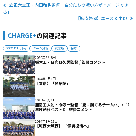
立正大立正・内田和也監督「自分たちの戦い方がイメージでき
る」
【城南静岡】エース & 主砲
CHARGE+
の関連記事
2024年11月号
チーム分析
東京版
桜町
2020年8月8日
栃木工・日向野久男監督 / 監督コメント
2024年8月1日
【文京】「開拓使」
2020年9月11日
湘南工大附・榊淳一監督「夏に勝てるチームへ」/「2
年連続秋ベスト8」監督コメント
2024年1月28日
【城西大城西】 「伝統復活へ」