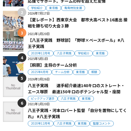
応援でサポート。チームの枠を超えた友情
学校紹介
東京版
青鳥特別支援
2026年7月17日
【夏レポート】西東京大会 都市大高ベスト16進出 接
戦を勝ち切り大会３勝
2021年1月20日
【八王子実践 野球部】「野球×ベースボール」#八
王子実践
2020年12月号
八王子実践
学校紹介
東京版
2025年5月1日
【桐朋】主将のチーム分析
2025年4月号
チーム分析
東京版
桐朋
2026年3月26日
八王子実践 選手紹介最速140キロのストレート・
エース塚原 最速150キロのポテンシャル型・座間
ピックアップ選手
八王子実践
東京版
2021年1月20日
八王子実践・河本ロバート監督 「自分を置物にしてく
れ」 #八王子実践
2020年12月号
八王子実践
東京版
監督コメント