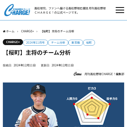
高校球児、ファンへ届ける高校野球応援誌 月刊高校野球
ＣＨＡＲＧＥ！の公式ページです。
ホーム
CHARGE+
【桜町】主将のチーム分析
CHARGE+
2024年11月号
チーム分析
東京版
桜町
【桜町】主将のチーム分析
2024年12月11日
2024年12月11日
月刊高校野球CHARGE！編集部