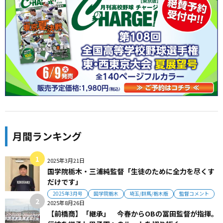
月間ランキング
2025年3月21日
国学院栃木・三浦純監督「生徒のために全力を尽くす
だけです」
2025年3月号
国学院栃木
埼玉/群馬/栃木版
監督コメント
2025年8月26日
【前橋商】「継承」 今春からOBの冨田監督が指揮。