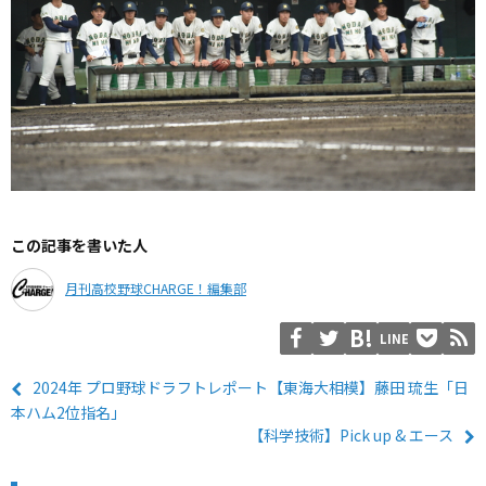
この記事を書いた人
月刊高校野球CHARGE！編集部
LINE
2024年 プロ野球ドラフトレポート【東海大相模】藤田 琉生「日
本ハム2位指名」
【科学技術】Pick up & エース