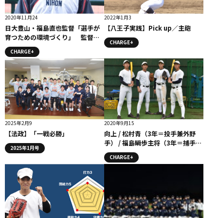
2020年11月24
2022年1月3
日大豊山・福島直也監督「選手が
【八王子実践】Pick up／主砲
育つための環境づくり」 監督コ
CHARGE+
メント #日大豊山
CHARGE+
2025年2月9
2020年9月15
【法政】「一戦必勝」
向上 / 松村青（3年＝投手兼外野
手） / 福島瞬歩主将（3年＝捕手）
2025年1月号
/ エーアンリン（3年＝投手） / 三
CHARGE+
崎剛（3年＝遊撃手） コラム