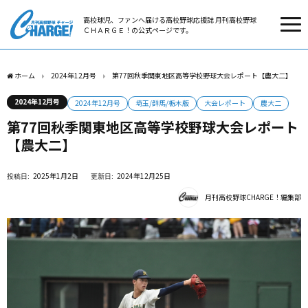
高校球児、ファンへ届ける高校野球応援誌 月刊高校野球
ＣＨＡＲＧＥ！の公式ページです。
ホーム
2024年12月号
第77回秋季関東地区高等学校野球大会レポート【農大二】
2024年12月号
2024年12月号
埼玉/群馬/栃木版
大会レポート
農大二
第77回秋季関東地区高等学校野球大会レポート
【農大二】
2025年1月2日
2024年12月25日
月刊高校野球CHARGE！編集部