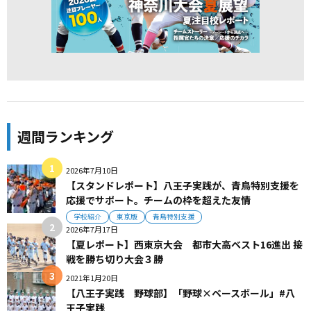
週間ランキング
2026年7月10日
【スタンドレポート】八王子実践が、青鳥特別支援を
応援でサポート。チームの枠を超えた友情
学校紹介
東京版
青鳥特別支援
2026年7月17日
【夏レポート】西東京大会 都市大高ベスト16進出 接
戦を勝ち切り大会３勝
2021年1月20日
【八王子実践 野球部】「野球×ベースボール」#八
王子実践