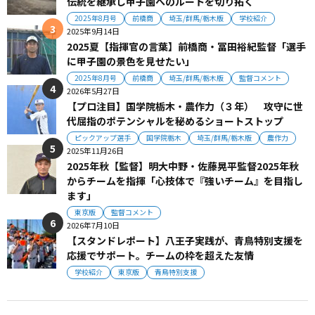
伝統を継承し甲子園へのルートを切り拓く
2025年8月号
前橋商
埼玉/群馬/栃木版
学校紹介
2025年9月14日
2025夏【指揮官の言葉】前橋商・冨田裕紀監督「選手
に甲子園の景色を見せたい」
2025年8月号
前橋商
埼玉/群馬/栃木版
監督コメント
2026年5月27日
【プロ注目】国学院栃木・農作力（３年） 攻守に世
代屈指のポテンシャルを秘めるショートストップ
ピックアップ選手
国学院栃木
埼玉/群馬/栃木版
農作力
2025年11月26日
2025年秋【監督】明大中野・佐藤晃平監督2025年秋
からチームを指揮「心技体で『強いチーム』を目指し
ます」
東京版
監督コメント
2026年7月10日
【スタンドレポート】八王子実践が、青鳥特別支援を
応援でサポート。チームの枠を超えた友情
学校紹介
東京版
青鳥特別支援