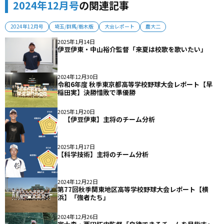
2024年12月号
の関連記事
2024年12月号
埼玉/群馬/栃木版
大会レポート
農大二
2025年1月14日
伊豆伊東・中山裕介監督「来夏は校歌を歌いたい」
2024年12月30日
令和6年度 秋季東京都高等学校野球大会レポート【早
稲田実】決勝惜敗で準優勝
2025年1月20日
【伊豆伊東】主将のチーム分析
2025年1月17日
【科学技術】主将のチーム分析
2024年12月22日
第77回秋季関東地区高等学校野球大会レポート【横
浜】「強者たち」
2024年12月26日