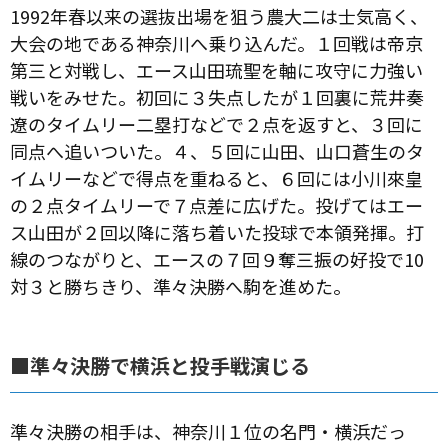
1992年春以来の選抜出場を狙う農大二は士気高く、
大会の地である神奈川へ乗り込んだ。１回戦は帝京
第三と対戦し、エース山田琉聖を軸に攻守に力強い
戦いをみせた。初回に３失点したが１回裏に荒井奏
遼のタイムリー二塁打などで２点を返すと、３回に
同点へ追いついた。４、５回に山田、山口蒼生のタ
イムリーなどで得点を重ねると、６回には小川來皇
の２点タイムリーで７点差に広げた。投げてはエー
ス山田が２回以降に落ち着いた投球で本領発揮。打
線のつながりと、エースの７回９奪三振の好投で10
対３と勝ちきり、準々決勝へ駒を進めた。
■準々決勝で横浜と投手戦演じる
準々決勝の相手は、神奈川１位の名門・横浜だっ