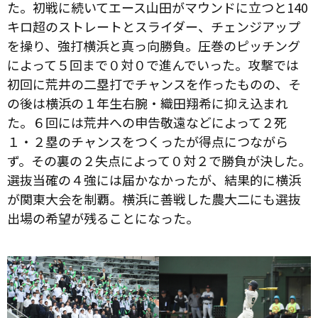
た。初戦に続いてエース山田がマウンドに立つと140
キロ超のストレートとスライダー、チェンジアップ
を操り、強打横浜と真っ向勝負。圧巻のピッチング
によって５回まで０対０で進んでいった。攻撃では
初回に荒井の二塁打でチャンスを作ったものの、そ
の後は横浜の１年生右腕・織田翔希に抑え込まれ
た。６回には荒井への申告敬遠などによって２死
１・２塁のチャンスをつくったが得点につながら
ず。その裏の２失点によって０対２で勝負が決した。
選抜当確の４強には届かなかったが、結果的に横浜
が関東大会を制覇。横浜に善戦した農大二にも選抜
出場の希望が残ることになった。