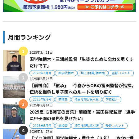
月間ランキング
2025年3月21日
国学院栃木・三浦純監督「生徒のために全力を尽くす
だけです」
2025年3月号
国学院栃木
埼玉/群馬/栃木版
監督コメント
2025年8月26日
【前橋商】「継承」 今春からOBの冨田監督が指揮。
伝統を継承し甲子園へのルートを切り拓く
2025年8月号
前橋商
埼玉/群馬/栃木版
学校紹介
2025年9月14日
2025夏【指揮官の言葉】前橋商・冨田裕紀監督「選手
に甲子園の景色を見せたい」
2025年8月号
前橋商
埼玉/群馬/栃木版
監督コメント
2026年5月27日
【プロ注目】国学院栃木・農作力（３年） 攻守に世