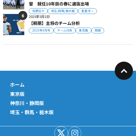
督 就任10年目の春に選抜出場
佐野日大
埼玉/群馬/栃木版
麦倉洋一
2025年5月1日
【桐朋】主将のチーム分析
2025年4月号
チーム分析
東京版
桐朋
ホーム
東京版
神奈川・静岡版
埼玉・群馬・栃木版