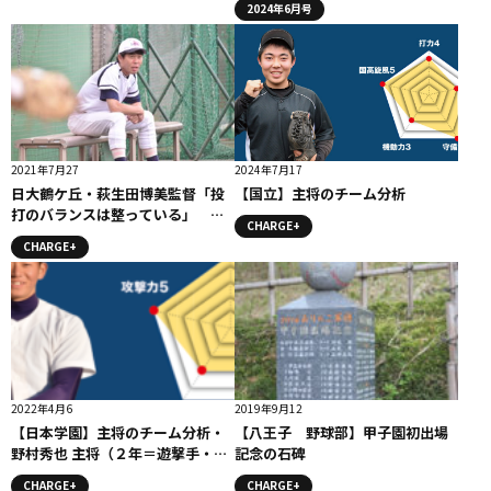
2024年6月号
2021年7月27
2024年7月17
日大鶴ケ丘・萩生田博美監督「投
【国立】主将のチーム分析
打のバランスは整っている」 #
CHARGE+
日大鶴ケ丘
CHARGE+
2022年4月6
2019年9月12
【日本学園】主将のチーム分析・
【八王子 野球部】甲子園初出場
野村秀也 主将（２年＝遊撃手・投
記念の石碑
手） #日本学園
CHARGE+
CHARGE+