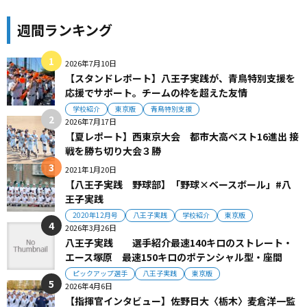
週間ランキング
2026年7月10日
【スタンドレポート】八王子実践が、青鳥特別支援を
応援でサポート。チームの枠を超えた友情
学校紹介
東京版
青鳥特別支援
2026年7月17日
【夏レポート】西東京大会 都市大高ベスト16進出 接
戦を勝ち切り大会３勝
2021年1月20日
【八王子実践 野球部】「野球×ベースボール」#八
王子実践
2020年12月号
八王子実践
学校紹介
東京版
2026年3月26日
八王子実践 選手紹介最速140キロのストレート・
エース塚原 最速150キロのポテンシャル型・座間
ピックアップ選手
八王子実践
東京版
2026年4月6日
【指揮官インタビュー】佐野日大〈栃木〉麦倉洋一監