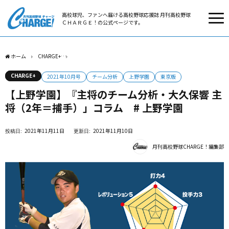
高校球児、ファンへ届ける高校野球応援誌 月刊高校野球
ＣＨＡＲＧＥ！の公式ページです。
ホーム
CHARGE+
【上野学園】『主将のチーム分析・大久保響 主将（2年＝捕手）」コ
CHARGE+
2021年10月号
チーム分析
上野学園
東京版
【上野学園】『主将のチーム分析・大久保響 主
将（2年＝捕手）」コラム # 上野学園
2021年11月11日
2021年11月10日
月刊高校野球CHARGE！編集部