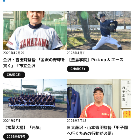
2020年12月29
2023年4月11
金沢・吉田斉監督 「金沢の野球を
【豊島学院】Pick up & エース
貫く」 #市立金沢
CHARGE+
CHARGE+
2024年7月1
2024年7月15
【常葉大橘】「元気」
日大藤沢・山本秀明監督「甲子園
へ行くための行動が必要」
2024年6月号