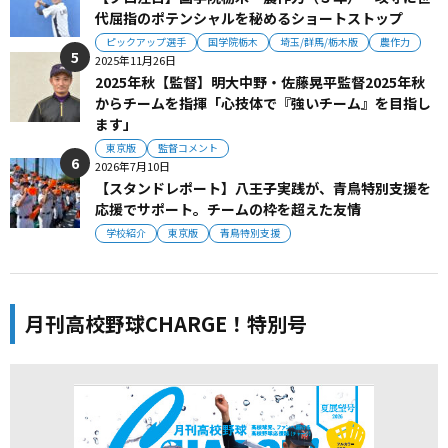
代屈指のポテンシャルを秘めるショートストップ
ピックアップ選手
国学院栃木
埼玉/群馬/栃木版
農作力
2025年11月26日
2025年秋【監督】明大中野・佐藤晃平監督2025年秋
からチームを指揮「心技体で『強いチーム』を目指し
ます」
東京版
監督コメント
2026年7月10日
【スタンドレポート】八王子実践が、青鳥特別支援を
応援でサポート。チームの枠を超えた友情
学校紹介
東京版
青鳥特別支援
月刊高校野球CHARGE！特別号