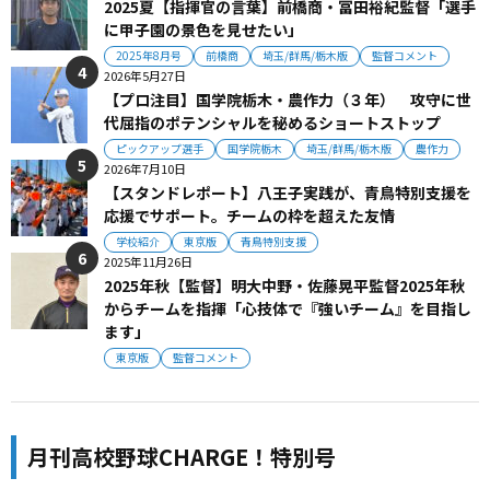
2025夏【指揮官の言葉】前橋商・冨田裕紀監督「選手
に甲子園の景色を見せたい」
2025年8月号
前橋商
埼玉/群馬/栃木版
監督コメント
2026年5月27日
【プロ注目】国学院栃木・農作力（３年） 攻守に世
代屈指のポテンシャルを秘めるショートストップ
ピックアップ選手
国学院栃木
埼玉/群馬/栃木版
農作力
2026年7月10日
【スタンドレポート】八王子実践が、青鳥特別支援を
応援でサポート。チームの枠を超えた友情
学校紹介
東京版
青鳥特別支援
2025年11月26日
2025年秋【監督】明大中野・佐藤晃平監督2025年秋
からチームを指揮「心技体で『強いチーム』を目指し
ます」
東京版
監督コメント
月刊高校野球CHARGE！特別号