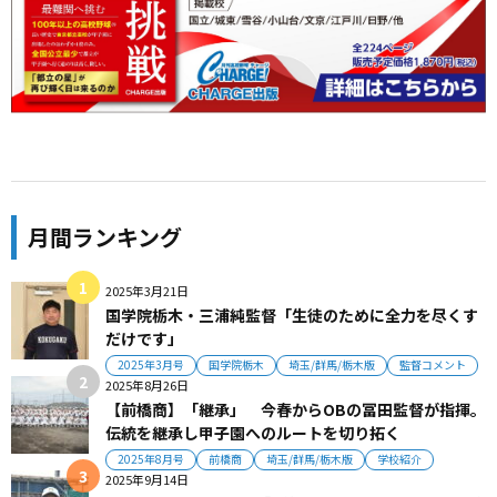
月間ランキング
2025年3月21日
国学院栃木・三浦純監督「生徒のために全力を尽くす
だけです」
2025年3月号
国学院栃木
埼玉/群馬/栃木版
監督コメント
2025年8月26日
【前橋商】「継承」 今春からOBの冨田監督が指揮。
伝統を継承し甲子園へのルートを切り拓く
2025年8月号
前橋商
埼玉/群馬/栃木版
学校紹介
2025年9月14日