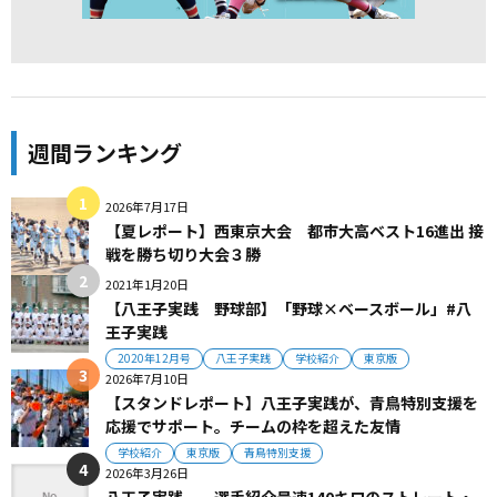
週間ランキング
2026年7月17日
【夏レポート】西東京大会 都市大高ベスト16進出 接
戦を勝ち切り大会３勝
2021年1月20日
【八王子実践 野球部】「野球×ベースボール」#八
王子実践
2020年12月号
八王子実践
学校紹介
東京版
2026年7月10日
【スタンドレポート】八王子実践が、青鳥特別支援を
応援でサポート。チームの枠を超えた友情
学校紹介
東京版
青鳥特別支援
2026年3月26日
八王子実践 選手紹介最速140キロのストレート・