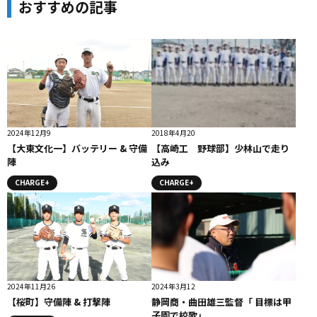
おすすめの記事
2024年12月9
2018年4月20
【大東文化一】バッテリー & 守備
【高崎工 野球部】少林山で走り
陣
込み
CHARGE+
CHARGE+
2024年11月26
2024年3月12
【桜町】守備陣 & 打撃陣
静岡商・曲田雄三監督「 目標は甲
子園で校歌」