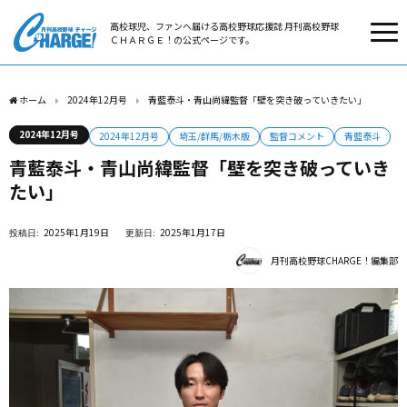
高校球児、ファンへ届ける高校野球応援誌 月刊高校野球
ＣＨＡＲＧＥ！の公式ページです。
ホーム
2024年12月号
青藍泰斗・青山尚緯監督「壁を突き破っていきたい」
2024年12月号
2024年12月号
埼玉/群馬/栃木版
監督コメント
青藍泰斗
青藍泰斗・青山尚緯監督「壁を突き破っていき
たい」
2025年1月19日
2025年1月17日
月刊高校野球CHARGE！編集部