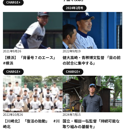
CHARGE+
2024年2月号
2021年9月26
2022年9月19
【横浜】 「背番号７のエース」
健大高崎・青栁博文監督 「目の前
#横浜
の試合に集中する」
CHARGE+
CHARGE+
2022年10月26
2024年7月15
【川崎北】 「復活の胎動」 #川
国立・堀田一弘監督「持続可能な
崎北
取り組みの基盤を」