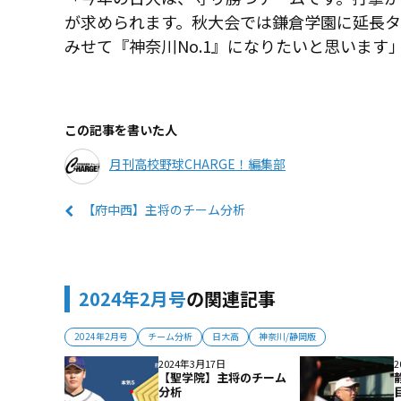
が求められます。秋大会では鎌倉学園に延長
みせて『神奈川No.1』になりたいと思います
この記事を書いた人
月刊高校野球CHARGE！編集部
【府中西】主将のチーム分析
2024年2月号
の関連記事
2024年2月号
チーム分析
日大高
神奈川/静岡版
2024年3月17日
2
【聖学院】主将のチーム
分析