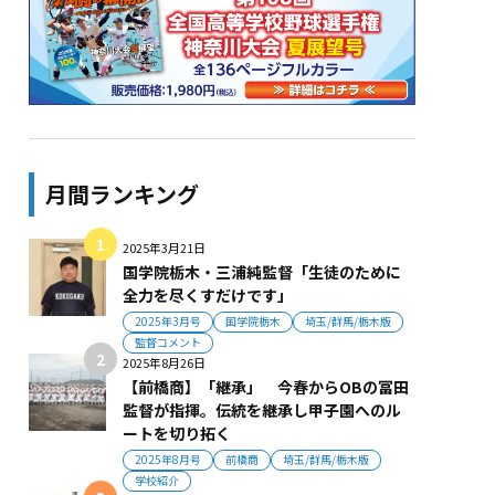
月間ランキング
2025年3月21日
国学院栃木・三浦純監督「生徒のために
全力を尽くすだけです」
2025年3月号
国学院栃木
埼玉/群馬/栃木版
監督コメント
2025年8月26日
【前橋商】「継承」 今春からOBの冨田
監督が指揮。伝統を継承し甲子園へのル
ートを切り拓く
2025年8月号
前橋商
埼玉/群馬/栃木版
学校紹介