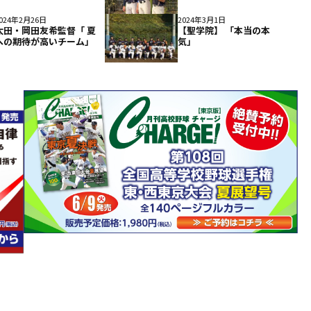
024年2月26日
2024年3月1日
太田・岡田友希監督「 夏
【聖学院】 「本当の本
への期待が高いチーム」
気」