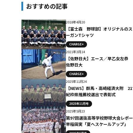
おすすめの記事
2018年4月20
【富士森 野球部】オリジナルのス
ーガンTシャツ
CHARGE+
2021年3月14
【佐野日大】エース／早乙女左恭 
佐野日大
CHARGE+
2025年11月24
【NEWS】群馬・高崎経済大附 21
紀枠県推薦校選出で表彰式
2025年11月号
2025年5月23
第97回選抜高等学校野球大会レポ
早稲田実「夏へスケールアップ」