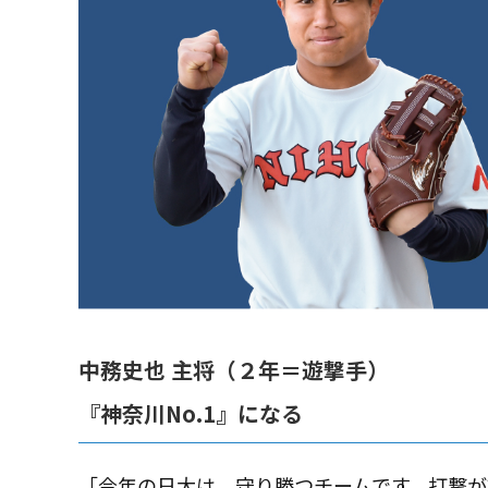
中務史也 主将（２年＝遊撃手）
『神奈川No.1』になる
「今年の日大は、守り勝つチームです。打撃が