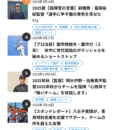
2025年9月14日
2025夏【指揮官の言葉】前橋商・冨田裕
紀監督「選手に甲子園の景色を見せた
い」
2025年8月号
前橋商
埼玉/群馬/栃木版
監督コメント
2026年5月27日
【プロ注目】国学院栃木・農作力（３
年） 攻守に世代屈指のポテンシャルを
秘めるショートストップ
ピックアップ選手
国学院栃木
埼玉/群馬/栃木版
農作力
2025年11月26日
2025年秋【監督】明大中野・佐藤晃平監
督2025年秋からチームを指揮「心技体で
『強いチーム』を目指します」
東京版
監督コメント
2026年7月10日
【スタンドレポート】八王子実践が、青
鳥特別支援を応援でサポート。チームの
枠を超えた友情