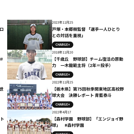
2023年11月25
ロ
戸塚・本郷樹監督 「選手一人ひとり
との対話を重視」
CHARGE+
2018年11月20
＃
【千歳丘 野球部】チーム復活の原動
力 一木龍範主将（2年＝投手）
CHARGE+
2022年11月25
世
【栃木県】第75回秋季関東地区高校野
球大会 決勝レポート 青藍泰斗
CHARGE+
2022年4月17
ート
【森村学園 野球部】「エンジョイ野
球」 #森村学園