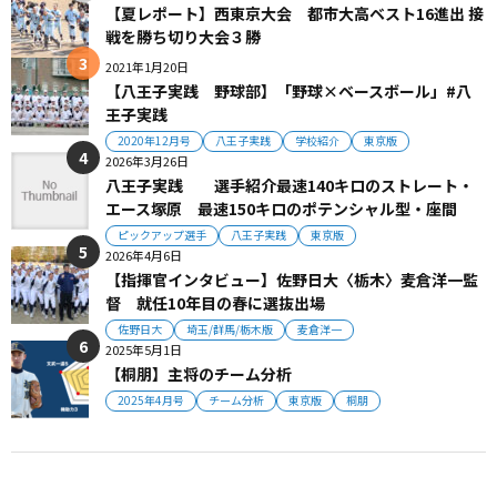
【夏レポート】西東京大会 都市大高ベスト16進出 接
戦を勝ち切り大会３勝
2021年1月20日
【八王子実践 野球部】「野球×ベースボール」#八
王子実践
2020年12月号
八王子実践
学校紹介
東京版
2026年3月26日
八王子実践 選手紹介最速140キロのストレート・
エース塚原 最速150キロのポテンシャル型・座間
ピックアップ選手
八王子実践
東京版
2026年4月6日
【指揮官インタビュー】佐野日大〈栃木〉麦倉洋一監
督 就任10年目の春に選抜出場
佐野日大
埼玉/群馬/栃木版
麦倉洋一
2025年5月1日
【桐朋】主将のチーム分析
2025年4月号
チーム分析
東京版
桐朋