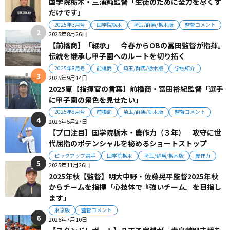
国学院栃木・三浦純監督「生徒のために全力を尽くす
だけです」
2025年3月号
国学院栃木
埼玉/群馬/栃木版
監督コメント
2025年8月26日
【前橋商】「継承」 今春からOBの冨田監督が指揮。
伝統を継承し甲子園へのルートを切り拓く
2025年8月号
前橋商
埼玉/群馬/栃木版
学校紹介
2025年9月14日
2025夏【指揮官の言葉】前橋商・冨田裕紀監督「選手
に甲子園の景色を見せたい」
2025年8月号
前橋商
埼玉/群馬/栃木版
監督コメント
2026年5月27日
【プロ注目】国学院栃木・農作力（３年） 攻守に世
代屈指のポテンシャルを秘めるショートストップ
ピックアップ選手
国学院栃木
埼玉/群馬/栃木版
農作力
2025年11月26日
2025年秋【監督】明大中野・佐藤晃平監督2025年秋
からチームを指揮「心技体で『強いチーム』を目指し
ます」
東京版
監督コメント
2026年7月10日