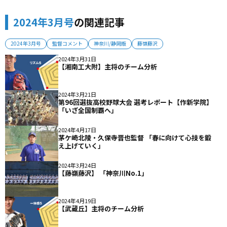
2024年3月号
の関連記事
2024年3月号
監督コメント
神奈川/静岡版
藤嶺藤沢
2024年3月31日
【湘南工大附】主将のチーム分析
2024年3月21日
第96回選抜高校野球大会 選考レポート【作新学院】
「いざ全国制覇へ」
2024年4月17日
茅ケ崎北陵・久保寺晋也監督 「春に向けて心技を鍛
え上げていく」
2024年3月24日
【藤嶺藤沢】 「神奈川No.1」
2024年4月19日
【武蔵丘】主将のチーム分析