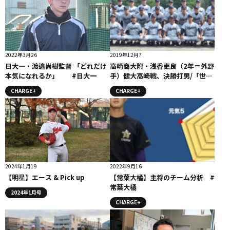
2022年3月26
2019年12月7
日大一・渡邉尚樹監督 「どれだけ
高崎商大附・浅香吏良（2年＝外野
本気になれるか」 #日大一
手）健大高崎戦、決勝打男/「世紀
の番狂わせ」コラム
CHARGE+
CHARGE+
2024年1月19
2022年9月16
【明星】エース & Pick up
【常葉大橘】主将のチーム分析 #
常葉大橘
2024年1月号
CHARGE+