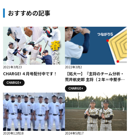
おすすめの記事
2021年3月23
2022年3月2
CHARGE! ４月号配付中です！
【拓大一】『主将のチーム分析・
荒井航史郎 主将（２年＝中堅手）
CHARGE+
』コラム #拓大一
CHARGE+
2020年12月18
2024年5月17