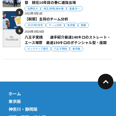
督 就任10年目の春に選抜出場
佐野日大
埼玉/群馬/栃木版
麦倉洋一
2025年5月1日
【桐朋】主将のチーム分析
2025年4月号
チーム分析
東京版
桐朋
2026年3月26日
八王子実践 選手紹介最速140キロのストレート・
エース塚原 最速150キロのポテンシャル型・座間
ピックアップ選手
八王子実践
東京版
ホーム
東京版
神奈川・静岡版