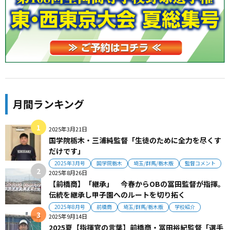
月間ランキング
2025年3月21日
国学院栃木・三浦純監督「生徒のために全力を尽くす
だけです」
2025年3月号
国学院栃木
埼玉/群馬/栃木版
監督コメント
2025年8月26日
【前橋商】「継承」 今春からOBの冨田監督が指揮。
伝統を継承し甲子園へのルートを切り拓く
2025年8月号
前橋商
埼玉/群馬/栃木版
学校紹介
2025年9月14日
2025夏【指揮官の言葉】前橋商・冨田裕紀監督「選手