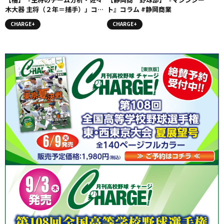
木大器 主将（２年＝捕手）」コラ
ト』コラム #静岡商業
ム # 橘
CHARGE+
CHARGE+