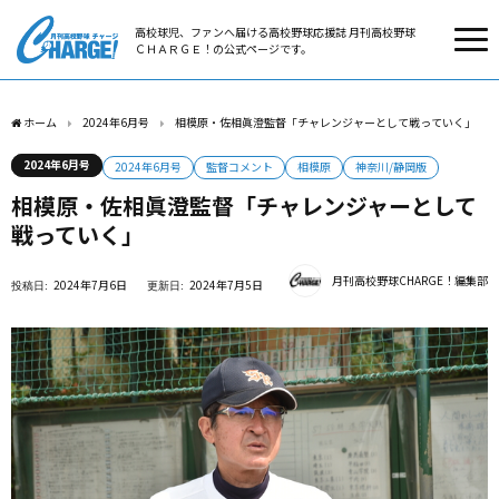
高校球児、ファンへ届ける高校野球応援誌 月刊高校野球
ＣＨＡＲＧＥ！の公式ページです。
ホーム
2024年6月号
相模原・佐相眞澄監督「チャレンジャーとして戦っていく」
2024年6月号
2024年6月号
監督コメント
相模原
神奈川/静岡版
相模原・佐相眞澄監督「チャレンジャーとして
戦っていく」
月刊高校野球CHARGE！編集部
2024年7月6日
2024年7月5日