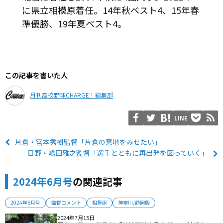
に県立相模原着任。14年秋ベスト4、15年春
準優勝、19年夏ベスト4。
この記事を書いた人
月刊高校野球CHARGE！編集部
LINE
片倉・宮本秀樹監督「片倉の意地をみせたい」
日野・嶋田雅之監督「選手とともに再出発を図っていく」
2024年6月号
の関連記事
2024年6月号
監督コメント
相模原
神奈川/静岡版
2024年7月15日