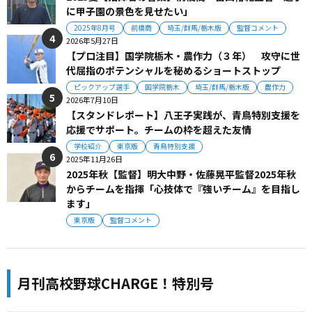
に甲子園の景色を見せたい」
2025年8月号
前橋商
埼玉/群馬/栃木版
監督コメント
2026年5月27日
【プロ注目】国学院栃木・農作力（３年） 攻守に世
代屈指のポテンシャルを秘めるショートストップ
ピックアップ選手
国学院栃木
埼玉/群馬/栃木版
農作力
2026年7月10日
【スタンドレポート】八王子実践が、青鳥特別支援を
応援でサポート。チームの枠を超えた友情
学校紹介
東京版
青鳥特別支援
2025年11月26日
2025年秋【監督】明大中野・佐藤晃平監督2025年秋
からチームを指揮「心技体で『強いチーム』を目指し
ます」
東京版
監督コメント
月刊高校野球CHARGE！特別号