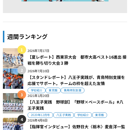
週間ランキング
2026年7月17日
【夏レポート】西東京大会 都市大高ベスト16進出 接
戦を勝ち切り大会３勝
2026年7月10日
【スタンドレポート】八王子実践が、青鳥特別支援を
応援でサポート。チームの枠を超えた友情
学校紹介
東京版
青鳥特別支援
2021年1月20日
【八王子実践 野球部】「野球×ベースボール」#八
王子実践
2020年12月号
八王子実践
学校紹介
東京版
2026年4月6日
【指揮官インタビュー】佐野日大〈栃木〉麦倉洋一監