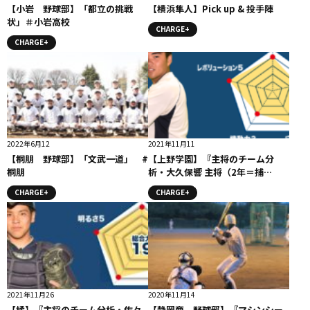
【小岩 野球部】「都立の挑戦
【横浜隼人】Pick up & 投手陣
状」＃小岩高校
CHARGE+
CHARGE+
2022年6月12
2021年11月11
【桐朋 野球部】「文武一道」 #
【上野学園】『主将のチーム分
桐朋
析・大久保響 主将（2年＝捕
手）」コラム # 上野学園
CHARGE+
CHARGE+
2021年11月26
2020年11月14
【橘】『主将のチーム分析・佐々
【静岡商 野球部】『マシンシー