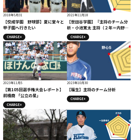
2018年5月31
2021年11月18
【佼成学園 野球部】夏に堂々と
【世田谷学園】『主将のチーム分
甲子園へ行きたい
析・小池寛太 主将（２年＝内野
手）」コラム # 世田谷学園
CHARGE+
CHARGE+
2023年11月5
2023年10月30
【第105回選手権大会レポート】
【福生】主将のチーム分析
前橋商 「公立の星」
CHARGE+
CHARGE+