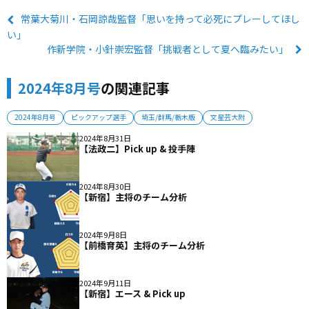
常葉大菊川・石岡諒哉監督「思いを持って必死にプレーしてほし
い」
作新学院・小針崇宏監督「挑戦者として夏へ臨みたい」
2024年8月号
の関連記事
2024年8月号
ピックアップ選手
埼玉/群馬/栃木版
文星芸大附
2024年8月31日
【法政二】Pick up & 投手陣
2024年8月30日
【新宿】主将のチーム分析
2024年9月8日
【前橋育英】主将のチーム分析
2024年9月11日
【新宿】エース & Pick up