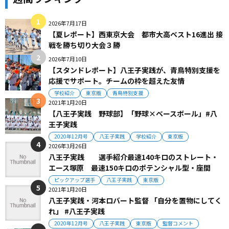
2026年7月17日
【夏レポート】西東京大会 都市大高ベスト16進出 接
戦を勝ち切り大会３勝
2026年7月10日
【スタンドレポート】八王子実践が、青鳥特別支援を
応援でサポート。チームの枠を超えた友情
学校紹介
東京版
青鳥特別支援
2021年1月20日
【八王子実践 野球部】「野球×ベースボール」#八
王子実践
2020年12月号
八王子実践
学校紹介
東京版
2026年3月26日
八王子実践 選手紹介最速140キロのストレート・
エース塚原 最速150キロのポテンシャル型・座間
ピックアップ選手
八王子実践
東京版
2021年1月20日
八王子実践・河本ロバート監督 「自分を置物にしてく
れ」 #八王子実践
2020年12月号
八王子実践
東京版
監督コメント