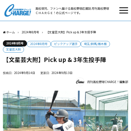
高校球児、ファンへ届ける高校野球応援誌 月刊高校野球
ＣＨＡＲＧＥ！の公式ページです。
ホーム
2024年8月号
【文星芸大附】Pick up & 3年生投手陣
2024年8月号
2024年8月号
ピックアップ選手
埼玉/群馬/栃木版
文星芸大附
【文星芸大附】Pick up & 3年生投手陣
2024年9月14日
2024年9月13日
月刊高校野球CHARGE！編集部