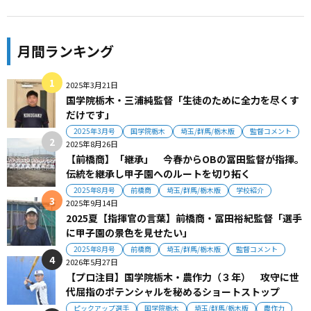
月間ランキング
2025年3月21日
国学院栃木・三浦純監督「生徒のために全力を尽くす
だけです」
2025年3月号
国学院栃木
埼玉/群馬/栃木版
監督コメント
2025年8月26日
【前橋商】「継承」 今春からOBの冨田監督が指揮。
伝統を継承し甲子園へのルートを切り拓く
2025年8月号
前橋商
埼玉/群馬/栃木版
学校紹介
2025年9月14日
2025夏【指揮官の言葉】前橋商・冨田裕紀監督「選手
に甲子園の景色を見せたい」
2025年8月号
前橋商
埼玉/群馬/栃木版
監督コメント
2026年5月27日
【プロ注目】国学院栃木・農作力（３年） 攻守に世
代屈指のポテンシャルを秘めるショートストップ
ピックアップ選手
国学院栃木
埼玉/群馬/栃木版
農作力