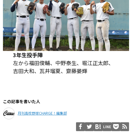
3年生投手陣
左から福田俊輔、中野泰生、堀江正太郎、
吉田大和、瓦井瑠夏、齋藤晏輝
この記事を書いた人
月刊高校野球CHARGE！編集部
LINE