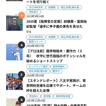
ートを切り拓く
2025年8月号
前橋商
埼玉/群馬/栃木版
学校紹介
2025年9月14日
2025夏【指揮官の言葉】前橋商・冨田裕
紀監督「選手に甲子園の景色を見せた
い」
2025年8月号
前橋商
埼玉/群馬/栃木版
監督コメント
2026年5月27日
【プロ注目】国学院栃木・農作力（３
年） 攻守に世代屈指のポテンシャルを
秘めるショートストップ
ピックアップ選手
国学院栃木
埼玉/群馬/栃木版
農作力
2026年7月10日
【スタンドレポート】八王子実践が、青
鳥特別支援を応援でサポート。チームの
枠を超えた友情
学校紹介
東京版
青鳥特別支援
2025年11月26日
2025年秋【監督】明大中野・佐藤晃平監