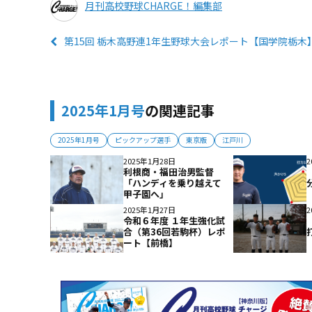
月刊高校野球CHARGE！編集部
第15回 栃木高野連1年生野球大会レポート【国学院栃
2025年1月号
の関連記事
2025年1月号
ピックアップ選手
東京版
江戸川
2025年1月28日
2
利根商・福田治男監督
「ハンディを乗り越えて
甲子園へ」
2025年1月27日
2
令和６年度 １年生強化試
合（第36回若駒杯）レポ
ート【前橋】