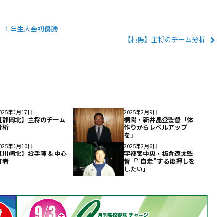
木】１年生大会初優勝
【桐陽】主将のチーム分析
025年2月17日
2025年2月9日
【静岡北】主将のチーム
桐陽・新井晶登監督「体
分析
作りからレベルアップ
を」
025年2月10日
2025年2月6日
【川崎北】投手陣 & 中心
宇都宮中央・板倉遼太監
打者
督「“自走”する後押しを
したい」