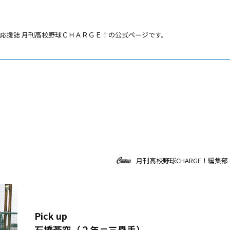
応援誌 月刊高校野球ＣＨＡＲＧＥ！の公式ページです。
月刊高校野球CHARGE！編集部
Pick up
石橋蒼空（２年＝三塁手）