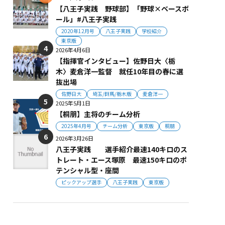
【八王子実践 野球部】「野球×ベースボ
ール」#八王子実践
2020年12月号
八王子実践
学校紹介
東京版
2026年4月6日
【指揮官インタビュー】佐野日大〈栃
木〉麦倉洋一監督 就任10年目の春に選
抜出場
佐野日大
埼玉/群馬/栃木版
麦倉洋一
2025年5月1日
【桐朋】主将のチーム分析
2025年4月号
チーム分析
東京版
桐朋
2026年3月26日
八王子実践 選手紹介最速140キロのス
トレート・エース塚原 最速150キロのポ
テンシャル型・座間
ピックアップ選手
八王子実践
東京版