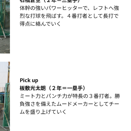
体幹の強いパワーヒッターで、レフトへ強
烈な打球を飛ばす。４番打者として長打で
得点に絡んでいく
Pick up
板敷光太朗（２年＝一塁手）
ミート力とパンチ力が特長の３番打者。勝
負強さを備えたムードメーカーとしてチー
ムを盛り上げていく