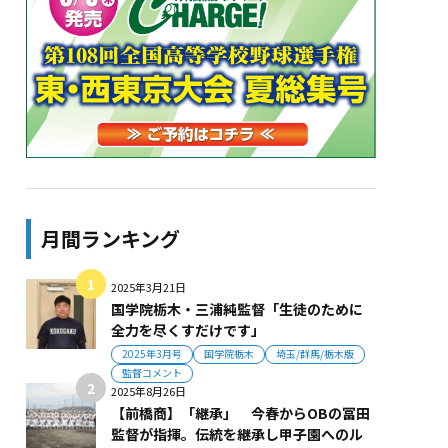
月間ランキング
2025年3月21日
国学院栃木・三浦純監督「生徒のために
全力を尽くすだけです」
2025年3月号
国学院栃木
埼玉/群馬/栃木版
監督コメント
2025年8月26日
【前橋商】「継承」 今春からOBの冨田
監督が指揮。伝統を継承し甲子園へのル