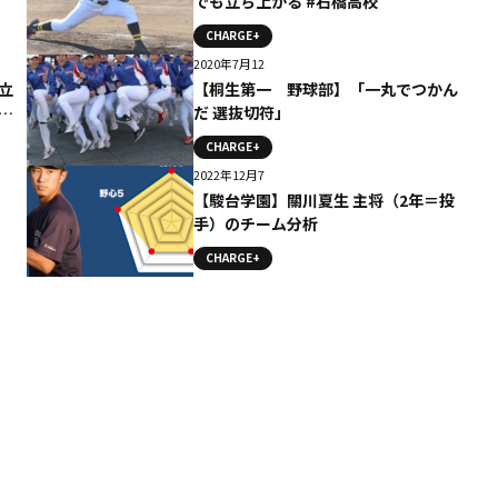
でも立ち上がる #石橋高校
CHARGE+
2020年7月12
立
【桐生第一 野球部】「一丸でつかん
は
だ 選抜切符」
CHARGE+
2022年12月7
【駿台学園】關川夏生 主将（2年＝投
手）のチーム分析
CHARGE+