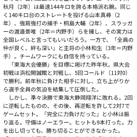
秋月（2年）は最速144キロを誇る本格派右腕。同じ
く140キロ台のストレートを投げる山本真尋（2
年）、強肩強打の捕手・桐島大輔（2年）、スラッガ
ーの渡邉景唯（2年＝内野手）らを擁し、その実力は
全国レベルと言ってもいいだろう。一方で、「全員の
仲が良く、絆も深い」と主将の小林和生（3年＝内野
手）。チームワークにも自信を持っている。
「東海大会優勝」を目標に掲げた昨年秋。県大会
初戦は浜松開誠館と対戦し、5回コールド（11対0）
で勝利。前年秋に負けた相手に対し、立ち上がりか
ら選手全員の気迫を結集して圧倒した。
しかし、準々決勝で東海大静岡翔洋に敗れる。2回
に逆転したものの、その後、再逆転を許して2対7で
ゲームセット。「完全に力負けだった」と小林は振
り返る。守備はノーエラー。ヒットも9本打った。力
を出し切っても、勝ち切ることができなかった。