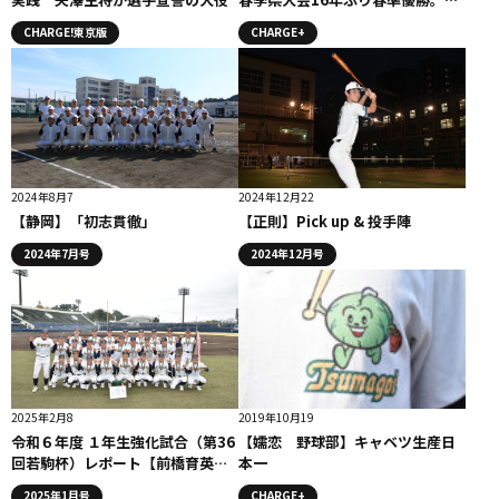
全の継投策で夏に向けて手応え
CHARGE!東京版
CHARGE+
2024年8月7
2024年12月22
【静岡】「初志貫徹」
【正則】Pick up & 投手陣
2024年7月号
2024年12月号
2025年2月8
2019年10月19
令和６年度 １年生強化試合（第36
【嬬恋 野球部】キャベツ生産日
回若駒杯）レポート【前橋育英】
本一
若駒制覇
2025年1月号
CHARGE+