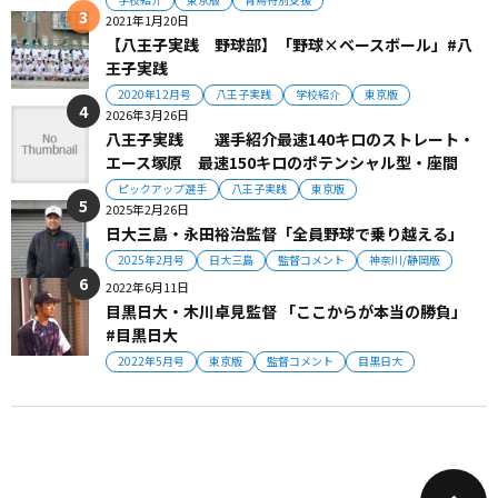
2021年1月20日
【八王子実践 野球部】「野球×ベースボール」#八
王子実践
2020年12月号
八王子実践
学校紹介
東京版
2026年3月26日
八王子実践 選手紹介最速140キロのストレート・
エース塚原 最速150キロのポテンシャル型・座間
ピックアップ選手
八王子実践
東京版
2025年2月26日
日大三島・永田裕治監督「全員野球で乗り越える」
2025年2月号
日大三島
監督コメント
神奈川/静岡版
2022年6月11日
目黒日大・木川卓見監督 「ここからが本当の勝負」
#目黒日大
2022年5月号
東京版
監督コメント
目黒日大