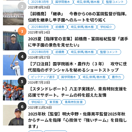
2025年3月号
国学院栃木
埼玉/群馬/栃木版
監督コメント
2025年8月26日
【前橋商】「継承」 今春からOBの冨田監督が指揮。
伝統を継承し甲子園へのルートを切り拓く
2025年8月号
前橋商
埼玉/群馬/栃木版
学校紹介
2025年9月14日
2025夏【指揮官の言葉】前橋商・冨田裕紀監督「選手
に甲子園の景色を見せたい」
2025年8月号
前橋商
埼玉/群馬/栃木版
監督コメント
2026年5月27日
【プロ注目】国学院栃木・農作力（３年） 攻守に世
代屈指のポテンシャルを秘めるショートストップ
ピックアップ選手
国学院栃木
埼玉/群馬/栃木版
農作力
2026年7月10日
【スタンドレポート】八王子実践が、青鳥特別支援を
応援でサポート。チームの枠を超えた友情
学校紹介
東京版
青鳥特別支援
2025年11月26日
2025年秋【監督】明大中野・佐藤晃平監督2025年秋
からチームを指揮「心技体で『強いチーム』を目指し
ます」