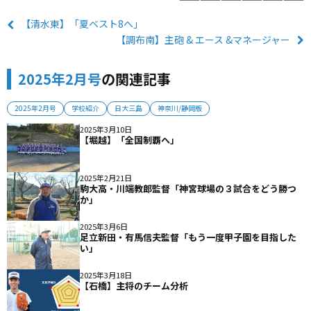
【清水東】「夏ベスト8へ」
【調布南】主砲 & エース &マネージャー
2025年2月号
の関連記事
2025年2月号
学校紹介
日大三島
神奈川/静岡版
2025年3月10日
【堀越】「全国制覇へ」
2025年2月21日
駒大高・川端教郎監督「神宮球場の３試合をどう勝つ
か」
2025年3月6日
足立新田・有馬信夫監督「もう一度甲子園を目指した
い」
2025年3月18日
【石橋】主将のチーム分析