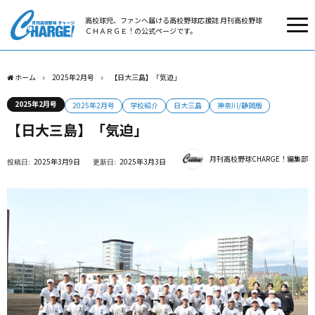
高校球児、ファンへ届ける高校野球応援誌 月刊高校野球
ＣＨＡＲＧＥ！の公式ページです。
ホーム
2025年2月号
【日大三島】「気迫」
2025年2月号
2025年2月号
学校紹介
日大三島
神奈川/静岡版
【日大三島】「気迫」
月刊高校野球CHARGE！編集部
2025年3月9日
2025年3月3日