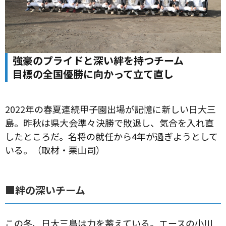
強豪のプライドと深い絆を持つチーム
目標の全国優勝に向かって立て直し
2022年の春夏連続甲子園出場が記憶に新しい日大三
島。昨秋は県大会準々決勝で敗退し、気合を入れ直
したところだ。名将の就任から4年が過ぎようとして
いる。（取材・栗山司）
■絆の深いチーム
この冬、日大三島は力を蓄えている。エースの小川