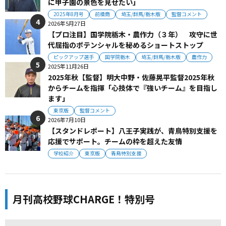
に甲子園の景色を見せたい」
2025年8月号
前橋商
埼玉/群馬/栃木版
監督コメント
2026年5月27日
【プロ注目】国学院栃木・農作力（３年） 攻守に世
代屈指のポテンシャルを秘めるショートストップ
ピックアップ選手
国学院栃木
埼玉/群馬/栃木版
農作力
2025年11月26日
2025年秋【監督】明大中野・佐藤晃平監督2025年秋
からチームを指揮「心技体で『強いチーム』を目指し
ます」
東京版
監督コメント
2026年7月10日
【スタンドレポート】八王子実践が、青鳥特別支援を
応援でサポート。チームの枠を超えた友情
学校紹介
東京版
青鳥特別支援
月刊高校野球CHARGE！特別号