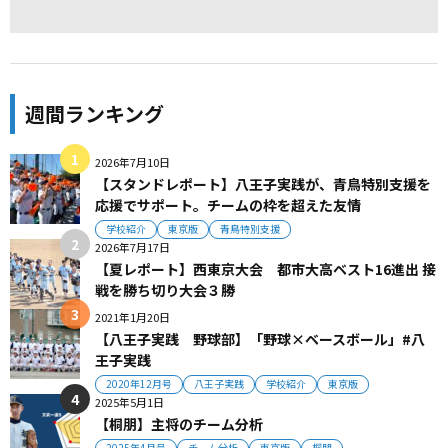
週間ランキング
2026年7月10日
【スタンドレポート】八王子実践が、青鳥特別支援を
応援でサポート。チームの枠を超えた友情
学校紹介
東京版
青鳥特別支援
2026年7月17日
【夏レポート】西東京大会 都市大高ベスト16進出 接
戦を勝ち切り大会３勝
2021年1月20日
【八王子実践 野球部】「野球×ベースボール」#八
王子実践
2020年12月号
八王子実践
学校紹介
東京版
2025年5月1日
【桐朋】主将のチーム分析
2025年4月号
チーム分析
東京版
桐朋