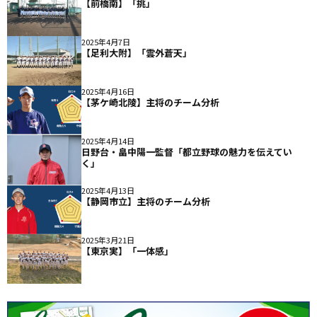
【前橋南】「挑」
2025年4月7日
【足利大附】「雲外蒼天」
2025年4月16日
【茅ケ崎北陵】主将のチーム分析
2025年4月14日
日野台・畠中陽一監督「都立野球の魅力を伝えてい
く」
2025年4月13日
【静岡市立】主将のチーム分析
2025年3月21日
【東京実】「一体感」