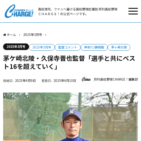
高校球児、ファンへ届ける高校野球応援誌 月刊高校野球
ＣＨＡＲＧＥ！の公式ページです。
ホーム
2025年3月号
茅ケ崎北陵・久保寺晋也監督「選手と共にベスト16を超えてい
2025年3月号
2025年3月号
監督コメント
神奈川/静岡版
茅ヶ崎北陵
茅ケ崎北陵・久保寺晋也監督「選手と共にベス
ト16を超えていく」
月刊高校野球CHARGE！編集部
2025年4月9日
2025年4月10日