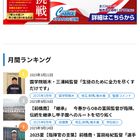
月間ランキング
2025年3月21日
国学院栃木・三浦純監督「生徒のために全力を尽くす
だけです」
2025年3月号
国学院栃木
埼玉/群馬/栃木版
監督コメント
2025年8月26日
【前橋商】「継承」 今春からOBの冨田監督が指揮。
伝統を継承し甲子園へのルートを切り拓く
2025年8月号
前橋商
埼玉/群馬/栃木版
学校紹介
2025年9月14日
2025夏【指揮官の言葉】前橋商・冨田裕紀監督「選手