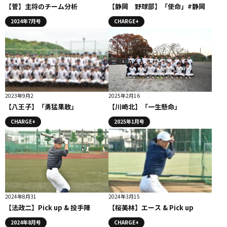
【菅】主将のチーム分析
【静岡 野球部】「使命」#静岡
2024年7月号
CHARGE+
2023年9月2
2025年2月16
【八王子】「勇猛果敢」
【川崎北】「一生懸命」
CHARGE+
2025年1月号
2024年8月31
2024年3月15
【法政二】Pick up & 投手陣
【桜美林】エース & Pick up
2024年8月号
CHARGE+