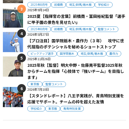
2025年8月号
前橋商
埼玉/群馬/栃木版
学校紹介
2025年9月14日
2025夏【指揮官の言葉】前橋商・冨田裕紀監督「選手
に甲子園の景色を見せたい」
2025年8月号
前橋商
埼玉/群馬/栃木版
監督コメント
2026年5月27日
【プロ注目】国学院栃木・農作力（３年） 攻守に世
代屈指のポテンシャルを秘めるショートストップ
ピックアップ選手
国学院栃木
埼玉/群馬/栃木版
農作力
2025年11月26日
2025年秋【監督】明大中野・佐藤晃平監督2025年秋
からチームを指揮「心技体で『強いチーム』を目指し
ます」
東京版
監督コメント
2026年7月10日
【スタンドレポート】八王子実践が、青鳥特別支援を
応援でサポート。チームの枠を超えた友情
学校紹介
東京版
青鳥特別支援