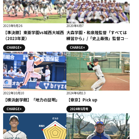
2023年9月26
2020年4月7
【準決勝】東亜学園vs城西大城西
大森学園・和泉隆監督「すべては
（2023年夏）
練習から」/「史上最強」監督コメ
ント
CHARGE+
CHARGE+
2022年10月10
2024年6月13
【横浜創学館】「地力の証明」
【帝京】Pick up
CHARGE+
2024年5月号