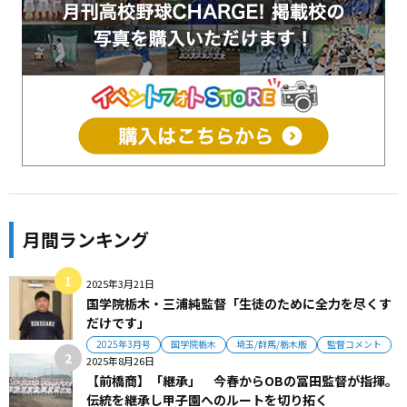
月間ランキング
2025年3月21日
国学院栃木・三浦純監督「生徒のために全力を尽くす
だけです」
2025年3月号
国学院栃木
埼玉/群馬/栃木版
監督コメント
2025年8月26日
【前橋商】「継承」 今春からOBの冨田監督が指揮。
伝統を継承し甲子園へのルートを切り拓く