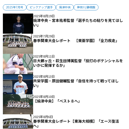
2025年7月号
ピックアップ選手
焼津中央
神奈川/静岡版
2025年8月19日
焼津中央・宮本祐希監督「選手たちの粘りを見てほし
い」
2025年7月29日
春季関東大会レポート 【東亜学園】「全力疾走」
2025年8月11日
日大鶴ヶ丘・萩生田博美監督「投打のポテンシャルを
いかに発揮するか」
2025年8月13日
共栄学園・原田健輔監督「自信を持って戦ってほし
い」
2025年8月10日
【焼津中央】「ベスト８へ」
2025年8月6日
春季関東大会レポート【東海大相模】「エース復活
へ」