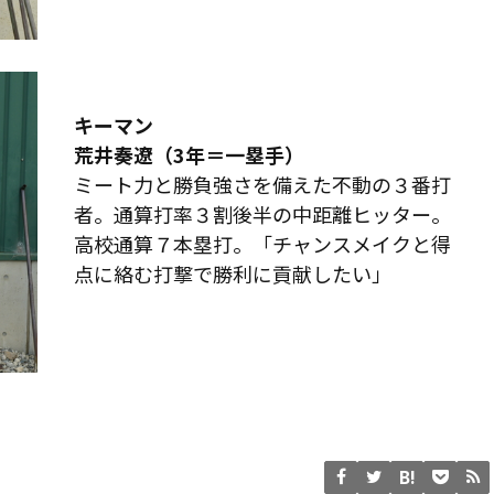
キーマン
荒井奏遼（3年＝一塁手）
ミート力と勝負強さを備えた不動の３番打
者。通算打率３割後半の中距離ヒッター。
高校通算７本塁打。「チャンスメイクと得
点に絡む打撃で勝利に貢献したい」