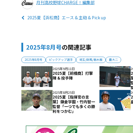
月刊高校野球CHARGE！編集部
2025夏【浜松商】エース & 主砲 & Pick up
2025年8月号
の関連記事
2025年8月号
ピックアップ選手
埼玉/群馬/栃木版
農大二
2025年9月11日
2
2025夏【前橋商】打撃
陣 & 投手陣
2025年8月25日
2
2025夏【指揮官の言
葉】鎌倉学園・竹内智一
監督「一つでも多くの勝
利をつかむ」