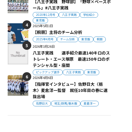
【八王子実践 野球部】「野球×ベースボ
ール」#八王子実践
2020年12月号
八王子実践
学校紹介
東京版
2025年5月1日
【桐朋】主将のチーム分析
2025年4月号
チーム分析
東京版
桐朋
2026年3月26日
八王子実践 選手紹介最速140キロのス
トレート・エース塚原 最速150キロのポ
テンシャル型・座間
ピックアップ選手
八王子実践
東京版
2026年4月6日
【指揮官インタビュー】佐野日大〈栃
木〉麦倉洋一監督 就任10年目の春に選
抜出場
佐野日大
埼玉/群馬/栃木版
麦倉洋一