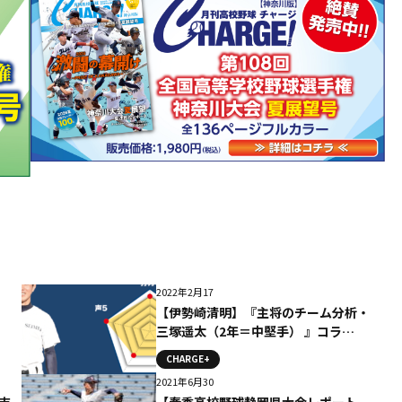
2022年2月17
【伊勢崎清明】『主将のチーム分析・
三塚遥太（2年＝中堅手） 』コラ
ム #伊勢崎清明
CHARGE+
2021年6月30
吉
【春季高校野球静岡県大会レポート