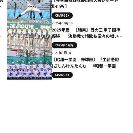
掛川西 】
CHARGE+
2025年10月16
野
2025年夏 【結果】日大三 甲子園準
岡
優勝 決勝戦で惜敗も堂々の戦いを
みせる
2025年９月号
2021年7月18
【昭和一学園 野球部】 「坐薪懸胆
(ざしんけんたん)」 #昭和一学園
CHARGE+