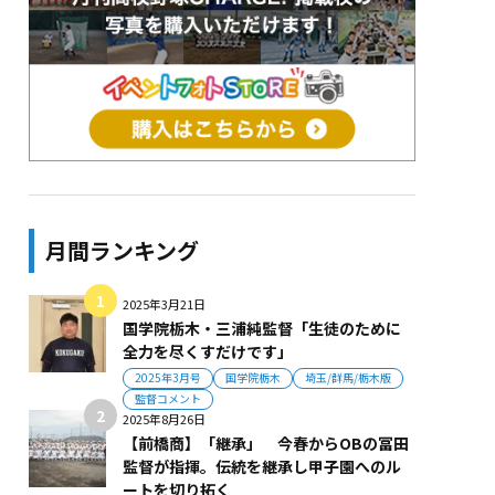
月間ランキング
2025年3月21日
国学院栃木・三浦純監督「生徒のために
全力を尽くすだけです」
2025年3月号
国学院栃木
埼玉/群馬/栃木版
監督コメント
2025年8月26日
【前橋商】「継承」 今春からOBの冨田
監督が指揮。伝統を継承し甲子園へのル
ートを切り拓く