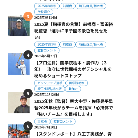
2025年8月号
前橋商
埼玉/群馬/栃木版
学校紹介
2025年9月14日
2025夏【指揮官の言葉】前橋商・冨田裕
紀監督「選手に甲子園の景色を見せた
い」
2025年8月号
前橋商
埼玉/群馬/栃木版
監督コメント
2026年5月27日
【プロ注目】国学院栃木・農作力（３
年） 攻守に世代屈指のポテンシャルを
秘めるショートストップ
ピックアップ選手
国学院栃木
埼玉/群馬/栃木版
農作力
2025年11月26日
2025年秋【監督】明大中野・佐藤晃平監
督2025年秋からチームを指揮「心技体で
『強いチーム』を目指します」
東京版
監督コメント
2026年7月10日
【スタンドレポート】八王子実践が、青