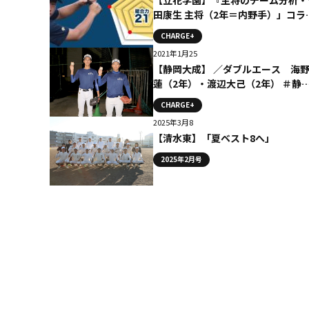
田康生 主将（2年＝内野手）」コラ
ム # 立花学園
CHARGE+
2021年1月25
【静岡大成】 ／ダブルエース 海
蓮（2年）・渡辺大己（2年） ＃静
大成
CHARGE+
2025年3月8
【清水東】「夏ベスト8へ」
2025年2月号