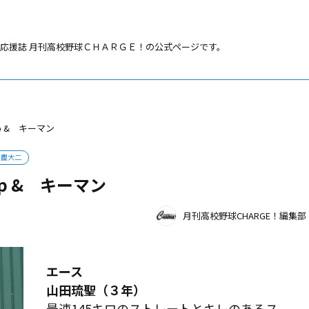
応援誌 月刊高校野球ＣＨＡＲＧＥ！の公式ページです。
up & キーマン
農大二
up & キーマン
月刊高校野球CHARGE！編集部
エース
山田琉聖（３年）
最速145キロのストレートとキレのあるス