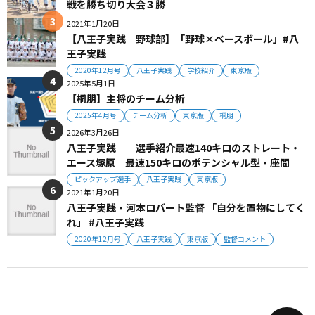
戦を勝ち切り大会３勝
2021年1月20日
【八王子実践 野球部】「野球×ベースボール」#八
王子実践
2020年12月号
八王子実践
学校紹介
東京版
2025年5月1日
【桐朋】主将のチーム分析
2025年4月号
チーム分析
東京版
桐朋
2026年3月26日
八王子実践 選手紹介最速140キロのストレート・
エース塚原 最速150キロのポテンシャル型・座間
ピックアップ選手
八王子実践
東京版
2021年1月20日
八王子実践・河本ロバート監督 「自分を置物にしてく
れ」 #八王子実践
2020年12月号
八王子実践
東京版
監督コメント