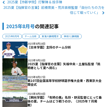
2025夏【作新学院】打撃陣 & 投手陣
2025夏【指揮官の言葉】前橋育英・荒井直樹監督「自分たちの力を
信じて戦っていく」
2025年8月号
の関連記事
2025年8月号
チーム分析
東海大静岡翔洋
神奈川/静岡版
2025年8月18日
【日本学園】主将のチーム分析
2025年9月10日
2025夏【指揮官の言葉】矢板中央・土屋弘監督「挑
戦者として夏へ挑む」
2025年8月17日
第107回全国高等学校野球選手権大会東・西東京大会
開会式
2025年8月30日
【桐光学園】「有終の美」名将・野呂監督にとって最
後の夏。チームはどう戦うのか。（2025年７月掲
載）