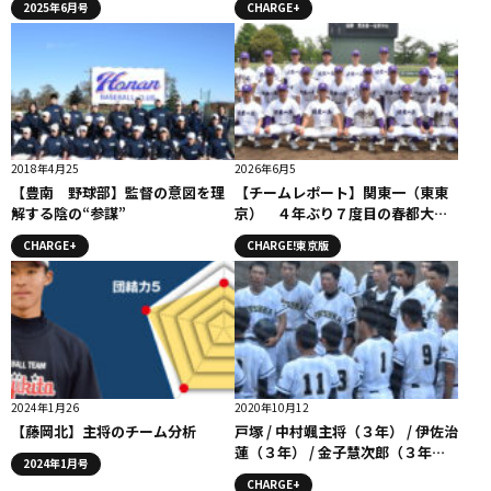
2025年6月号
CHARGE+
2018年4月25
2026年6月5
【豊南 野球部】監督の意図を理
【チームレポート】関東一（東東
解する陰の“参謀”
京） ４年ぶり７度目の春都大会
優勝。
CHARGE+
CHARGE!東京版
2024年1月26
2020年10月12
【藤岡北】主将のチーム分析
戸塚 / 中村颯主将（３年） / 伊佐治
蓮（３年） / 金子慧次郎（３年）
2024年1月号
コラム #戸塚高校
CHARGE+