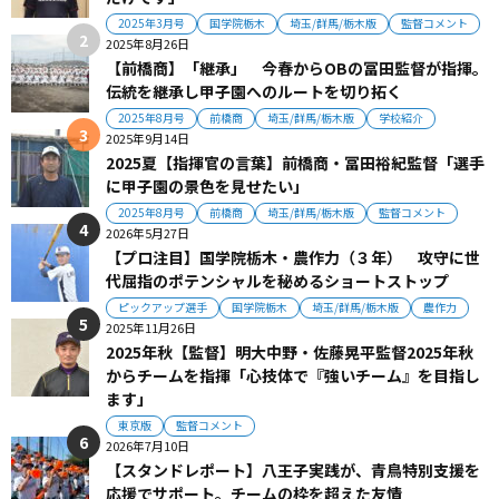
2025年3月号
国学院栃木
埼玉/群馬/栃木版
監督コメント
2025年8月26日
【前橋商】「継承」 今春からOBの冨田監督が指揮。
伝統を継承し甲子園へのルートを切り拓く
2025年8月号
前橋商
埼玉/群馬/栃木版
学校紹介
2025年9月14日
2025夏【指揮官の言葉】前橋商・冨田裕紀監督「選手
に甲子園の景色を見せたい」
2025年8月号
前橋商
埼玉/群馬/栃木版
監督コメント
2026年5月27日
【プロ注目】国学院栃木・農作力（３年） 攻守に世
代屈指のポテンシャルを秘めるショートストップ
ピックアップ選手
国学院栃木
埼玉/群馬/栃木版
農作力
2025年11月26日
2025年秋【監督】明大中野・佐藤晃平監督2025年秋
からチームを指揮「心技体で『強いチーム』を目指し
ます」
東京版
監督コメント
2026年7月10日
【スタンドレポート】八王子実践が、青鳥特別支援を
応援でサポート。チームの枠を超えた友情