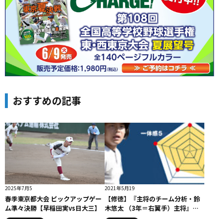
おすすめの記事
2025年7月5
2021年5月19
春季東京都大会 ピックアップゲー
【修徳】『主将のチーム分析・鈴
ム準々決勝【早稲田実vs日大三】
木悠太 （3年＝右翼手）主将』コ
ラム #修徳