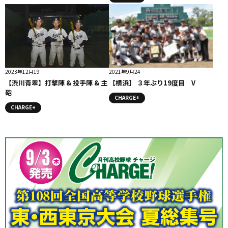
2023年12月19
2021年9月24
【渋川青翠】打撃陣 & 投手陣 & 主
【横浜】 ３年ぶり19度目 V
砲
CHARGE+
CHARGE+