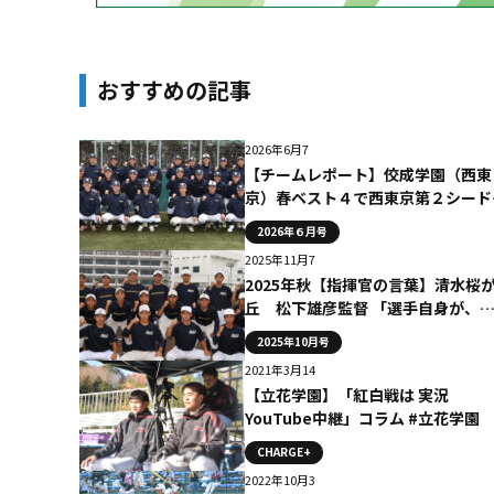
おすすめの記事
2026年6月7
【チームレポート】佼成学園（西東
京）春ベスト４で西東京第２シード
優勝候補の一角として夏へ挑む
2026年６月号
2025年11月7
2025年秋【指揮官の言葉】清水桜
丘 松下雄彦監督 「選手自身が、
えて行動することを重視したい」
2025年10月号
2021年3月14
【立花学園】「紅白戦は 実況
YouTube中継」コラム #立花学園
CHARGE+
2022年10月3