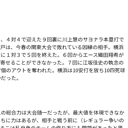
、４対４で迎えた９回裏に川上慧のサヨナラ本塁打で
松戸は、今春の関東大会で敗れている因縁の相手。横浜
ずに１対３で５回を終えた。６回からエース織田翔希が
き寄せることができなかった。７回に江坂佳史の執念の
個のアウトを奪われた。横浜は10安打を放ち10四死球
つだった。
人の総合力は大会随一だったが、最大値を体現できなか
たちに力はあるが、相手と戦う前に（レギュラー争いの
。そこは私自身のチームの作り方にも問題があったと思