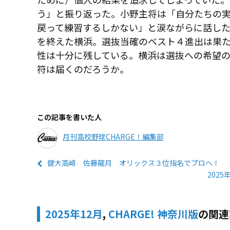
う」と振り返った。小野主将は「自分たちの
戻って練習するしかない」と涙ながらに話し
を終えた横浜。選抜当確のベスト４進出は果
性は十分に残している。横浜は選抜への希望
符は届くのだろうか。
この記事を書いた人
月刊高校野球CHARGE！編集部
健大高崎 佐藤龍月 オリックス３位指名でプロへ！
202
2025年12月
,
CHARGE! 神奈川版
の関連