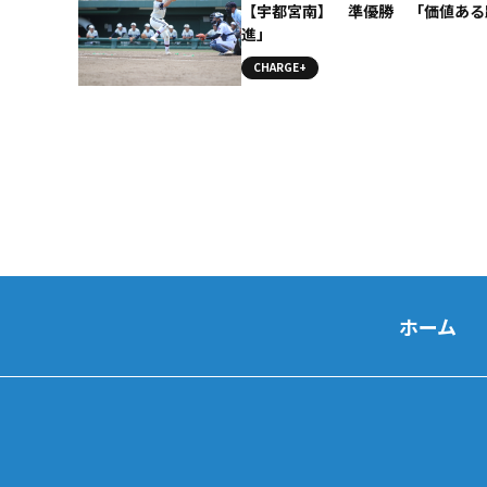
【宇都宮南】 準優勝 「価値ある
進」
CHARGE+
ホーム