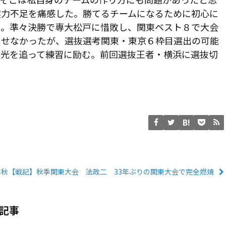
実力不足を痛感した。勝てるチームになるために初心に
た。準々決勝で専大松戸に惜敗し、関東ベスト８で大会
たせなかったが、選抜選考関東・東京６枠目選出の可能
の光を追って練習に励む。前回選抜王者・横浜に選抜切
5年秋【戦記】秋季関東大会 法政二 33年ぶりの関東大会で完全燃焼
記事