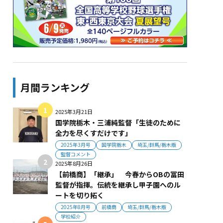
月間ランキング
2025年3月21日
国学院栃木・三浦純監督「生徒のために
全力を尽くすだけです」
2025年3月号
国学院栃木
埼玉/群馬/栃木版
監督コメント
2025年8月26日
【前橋商】「継承」 今春からOBの冨田
監督が指揮。伝統を継承し甲子園へのル
ートを切り拓く
2025年8月号
前橋商
埼玉/群馬/栃木版
学校紹介