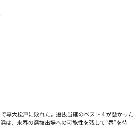
ト
ー
で専大松戸に敗れた。選抜当確のベスト４が懸かった
浜は、来春の選抜出場への可能性を残して“春”を待