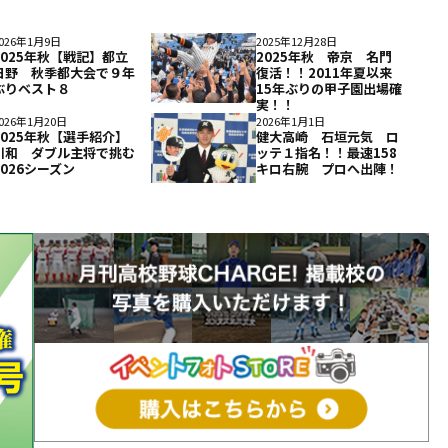
026年1月9日
2025年12月28日
2025年秋【戦記】都立
2025年秋 帝京 名門
日野 秋季都大会で９年
復活！！2011年夏以来
ぶりベスト８
15年ぶりの甲子園出場確
実！！
026年1月20日
2026年1月1日
2025年秋【選手紹介】
健大高崎 石垣元気 ロ
川和 ダブル主将で挑む
ッテ１指名！！最速158
2026シーズン
キロ右腕 プロへ出陣！