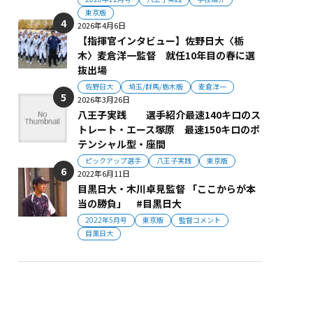
東京版
2026年4月6日
【指揮官インタビュー】佐野日大〈栃
木〉麦倉洋一監督 就任10年目の春に選
抜出場
佐野日大
埼玉/群馬/栃木版
麦倉洋一
2026年3月26日
八王子実践 選手紹介最速140キロのス
トレート・エース塚原 最速150キロのポ
テンシャル型・座間
ピックアップ選手
八王子実践
東京版
2022年6月11日
目黒日大・木川卓見監督 「ここからが本
当の勝負」 #目黒日大
2022年5月号
東京版
監督コメント
目黒日大