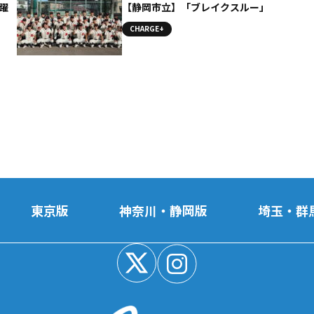
躍
【静岡市立】「ブレイクスルー」
CHARGE+
東京版
神奈川・静岡版
埼玉・群