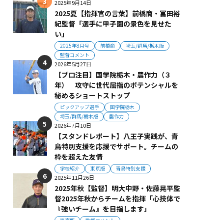
2025年9月14日
2025夏【指揮官の言葉】前橋商・冨田裕
紀監督「選手に甲子園の景色を見せた
い」
2025年8月号
前橋商
埼玉/群馬/栃木版
監督コメント
2026年5月27日
【プロ注目】国学院栃木・農作力（３
年） 攻守に世代屈指のポテンシャルを
秘めるショートストップ
ピックアップ選手
国学院栃木
埼玉/群馬/栃木版
農作力
2026年7月10日
【スタンドレポート】八王子実践が、青
鳥特別支援を応援でサポート。チームの
枠を超えた友情
学校紹介
東京版
青鳥特別支援
2025年11月26日
2025年秋【監督】明大中野・佐藤晃平監
督2025年秋からチームを指揮「心技体で
『強いチーム』を目指します」