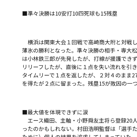
■準々決勝は10安打10四死球も15残塁
横浜は関東大会１回戦で高崎商大附と対戦し
薄氷の勝利となった。準々決勝の相手・専大
は小林鉄三郎が先発したが、打線が援護でき
リリーフしたが、直後に１点を失い流れを引
タイムリーで１点を返したが、２対４のまま27
を得たが２点に留まった。残塁15が敗因の一
■最大値を体現できずに涙
エース織田、主軸・小野舜友主将ら登録20
ったのかもしれない。村田浩明監督は「選手
ために）個人の結果を追求してしまっていた