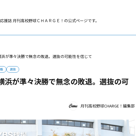
応援誌 月刊高校野球ＣＨＡＲＧＥ！の公式ページです。
 横浜が準々決勝で無念の敗退。選抜の可能性を信じて
岡版
選抜
 横浜が準々決勝で無念の敗退。選抜の可
月刊高校野球CHARGE！編集部