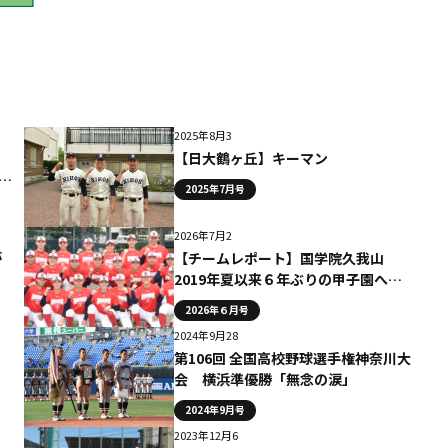
2025年8月3
【日大鶴ヶ丘】キーマン
。
2025年7月号
2026年7月2
が
【チームレポート】国学院久我山
考
2019年夏以来６年ぶりの甲子園へ投
打充実。いざ開幕へ
2026年６月号
2024年9月28
第106回 全国高校野球選手権神奈川大
会 横浜準優勝「無念の涙」
2024年9月号
2023年12月6