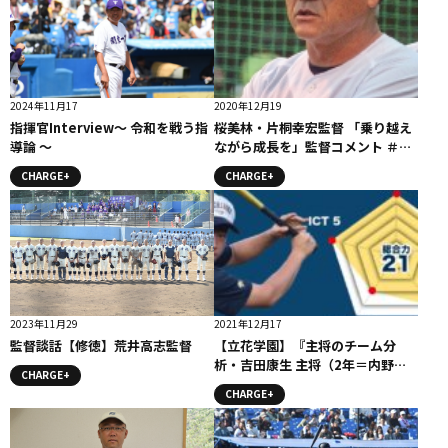
2024年11月17
2020年12月19
指揮官Interview〜 令和を戦う指
桜美林・片桐幸宏監督 「乗り越え
導論 〜
ながら成長を」監督コメント ＃桜
美林高校
CHARGE+
CHARGE+
2023年11月29
2021年12月17
監督談話【修徳】荒井高志監督
【立花学園】『主将のチーム分
析・吉田康生 主将（2年＝内野
CHARGE+
手）」コラム # 立花学園
CHARGE+