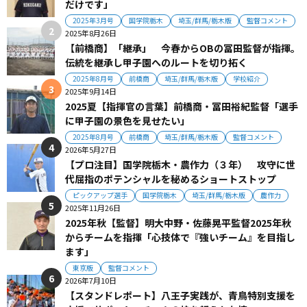
だけです」
2025年3月号
国学院栃木
埼玉/群馬/栃木版
監督コメント
2025年8月26日
【前橋商】「継承」 今春からOBの冨田監督が指揮。
伝統を継承し甲子園へのルートを切り拓く
2025年8月号
前橋商
埼玉/群馬/栃木版
学校紹介
2025年9月14日
2025夏【指揮官の言葉】前橋商・冨田裕紀監督「選手
に甲子園の景色を見せたい」
2025年8月号
前橋商
埼玉/群馬/栃木版
監督コメント
2026年5月27日
【プロ注目】国学院栃木・農作力（３年） 攻守に世
代屈指のポテンシャルを秘めるショートストップ
ピックアップ選手
国学院栃木
埼玉/群馬/栃木版
農作力
2025年11月26日
2025年秋【監督】明大中野・佐藤晃平監督2025年秋
からチームを指揮「心技体で『強いチーム』を目指し
ます」
東京版
監督コメント
2026年7月10日
【スタンドレポート】八王子実践が、青鳥特別支援を