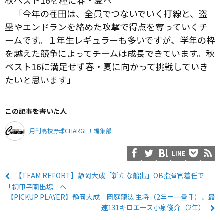
秋ベスト16を糧に春・夏へ
「今年の荏田は、全員でつないでいく打線と、盗
塁やエンドランを絡めた攻撃で得点を奪っていくチ
ームです。１年生レギュラーも多いですが、学年の枠
を越えた競争によってチームは成長できています。秋
ベスト16に満足せず春・夏に向かって挑戦していき
たいと思います」
この記事を書いた人
月刊高校野球CHARGE！編集部
LINE
【TEAM REPORT】静岡大成「新たな船出」OB指揮官着任で
「初甲子園出場」へ
【PICKUP PLAYER】静岡大成 岡庭龍汰 主将（2年＝一塁手）、最
速131キロエース小泉俊介（2年）