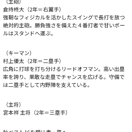
（主砲）
倉持柊大（2年＝右翼手）
強靭なフィジカルを活かしたスイングで長打を放つ
絶対的主砲。勝負強さを備えた４番打者で甘いボー
ルはスタンドへ運ぶ。
（キーマン）
村上優太（2年＝二塁手）
広角に打球を打ち分けるリードオフマン。高い出塁
率を誇り、果敢な走塁でチャンスを広げる。守備で
は二塁手として内野陣を支えている。
（主将）
宮本祥 主将（2年＝三塁手）