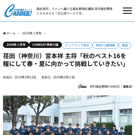
高校球児、ファンへ届ける高校野球応援誌 月刊高校野球
ＣＨＡＲＧＥ！の公式ページです。
ホーム
2026年１月号
荏田（神奈川）宮本祥 主将「秋のベスト16を糧にして春・夏
2026年１月号
CHARGE! 神奈川版
ピックアップ選手
神奈川/静岡版
荏田
荏田（神奈川）宮本祥 主将「秋のベスト16を
糧にして春・夏に向かって挑戦していきたい」
2026年2月12日
2026年2月11日
月刊高校野球CHARGE！編集部