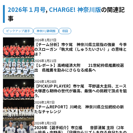
2026年１月号
,
CHARGE! 神奈川版
の関連記
事
ピックアップ選手
神奈川/静岡版
荏田
2026年1月27日
【チーム分析】市ケ尾 神奈川県立屈指の強豪 今季
のスローガン「執大成（しゅうたいさい）」の意味と
は？
2026年1月21日
【レポート】高崎経済大附 21世紀枠県推薦校選
出 県推薦を励みにさらなる成長へ
2026年1月28日
【PICKUP PLAYER】市ケ尾 平野遥大主将、エース
大塚遼ら期待の世代が最高、最強への挑戦で頂点を狙
う。
2026年2月7日
【チームREPORT】川崎北 神奈川県立伝統校の新
たなチャレンジ
2026年1月25日
2026年【選手紹介】市立橘 音部湧駕 主将（2年
＝投手・内野手）「守備からリズムを作る自分たちの