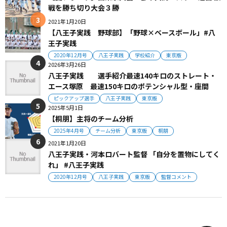
戦を勝ち切り大会３勝
2021年1月20日
【八王子実践 野球部】「野球×ベースボール」#八
王子実践
2020年12月号
八王子実践
学校紹介
東京版
2026年3月26日
八王子実践 選手紹介最速140キロのストレート・
エース塚原 最速150キロのポテンシャル型・座間
ピックアップ選手
八王子実践
東京版
2025年5月1日
【桐朋】主将のチーム分析
2025年4月号
チーム分析
東京版
桐朋
2021年1月20日
八王子実践・河本ロバート監督 「自分を置物にしてく
れ」 #八王子実践
2020年12月号
八王子実践
東京版
監督コメント