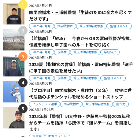
2025年3月21日
国学院栃木・三浦純監督「生徒のために全力を尽くす
だけです」
2025年3月号
国学院栃木
埼玉/群馬/栃木版
監督コメント
2025年8月26日
【前橋商】「継承」 今春からOBの冨田監督が指揮。
伝統を継承し甲子園へのルートを切り拓く
2025年8月号
前橋商
埼玉/群馬/栃木版
学校紹介
2025年9月14日
2025夏【指揮官の言葉】前橋商・冨田裕紀監督「選手
に甲子園の景色を見せたい」
2025年8月号
前橋商
埼玉/群馬/栃木版
監督コメント
2026年5月27日
【プロ注目】国学院栃木・農作力（３年） 攻守に世
代屈指のポテンシャルを秘めるショートストップ
ピックアップ選手
国学院栃木
埼玉/群馬/栃木版
農作力
2025年11月26日
2025年秋【監督】明大中野・佐藤晃平監督2025年秋
からチームを指揮「心技体で『強いチーム』を目指し
ます」
東京版
監督コメント