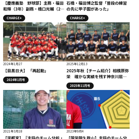
【慶應義塾 野球部】主務・福田
石橋・福田博之監督「普段の練習
和輝（3年）副務・橋口光輔（2
の先に甲子園があった」
年）
CHARGE+
CHARGE+
2024年1月27
2025年12月13
【目黒日大】 「再起動」
2025年秋【チーム紹介】相模原弥
栄 確かな実績を残す神奈川屈指
2024年1月号
の県立実力校。大きなポテンシャ
2025年11月号
ルを秘めたチーム
2021年3月18
2023年9月4
【宇都宮】『主将のチーム分析・
【国学院久我山】主将のチーム分