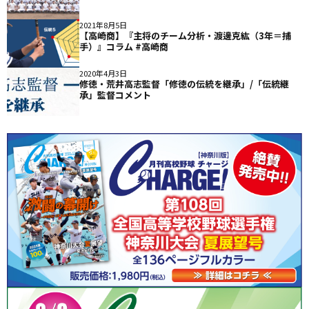
2021年8月5日
【高崎商】『主将のチーム分析・渡邊克紘（3年＝捕
手）』コラム #高崎商
2020年4月3日
修徳・荒井高志監督「修徳の伝統を継承」/「伝統継
承」監督コメント