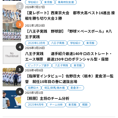
学校紹介
東京版
青鳥特別支援
2026年7月17日
【夏レポート】西東京大会 都市大高ベスト16進出 接
戦を勝ち切り大会３勝
2021年1月20日
【八王子実践 野球部】「野球×ベースボール」#八
王子実践
2020年12月号
八王子実践
学校紹介
東京版
2026年3月26日
八王子実践 選手紹介最速140キロのストレート・
エース塚原 最速150キロのポテンシャル型・座間
ピックアップ選手
八王子実践
東京版
2026年4月6日
【指揮官インタビュー】佐野日大〈栃木〉麦倉洋一監
督 就任10年目の春に選抜出場
佐野日大
埼玉/群馬/栃木版
麦倉洋一
2025年5月1日
【桐朋】主将のチーム分析
2025年4月号
チーム分析
東京版
桐朋