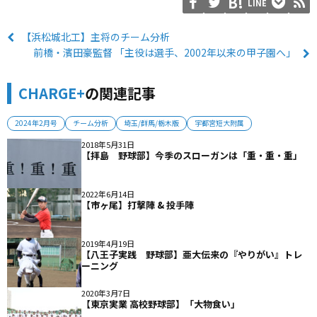
LINE
【浜松城北工】主将のチーム分析
前橋・濱田豪監督 「主役は選手、2002年以来の甲子園へ」
CHARGE+
の関連記事
2024年2月号
チーム分析
埼玉/群馬/栃木版
宇都宮短大附属
2018年5月31日
【拝島 野球部】今季のスローガンは「重・重・重」
2022年6月14日
【市ヶ尾】打撃陣 & 投手陣
2019年4月19日
【八王子実践 野球部】亜大伝来の『やりがい』トレ
ーニング
2020年3月7日
【東京実業 高校野球部】「大物食い」