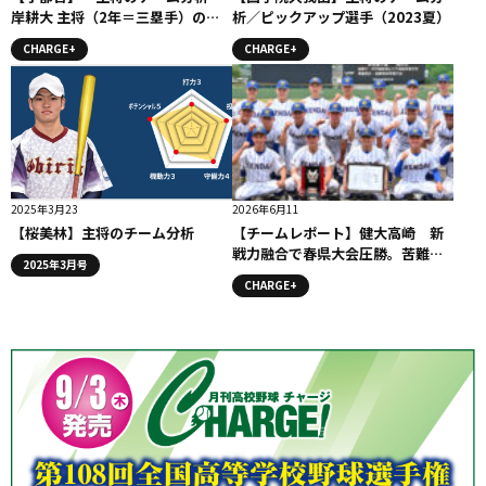
岸耕大 主将（2年＝三塁手）のチ
析／ピックアップ選手（2023夏）
ーム分析』コラム #宇都宮
CHARGE+
CHARGE+
2025年3月23
2026年6月11
【桜美林】主将のチーム分析
【チームレポート】健大高崎 新
戦力融合で春県大会圧勝。苦難の
2025年3月号
秋を乗り越えて進化
CHARGE+