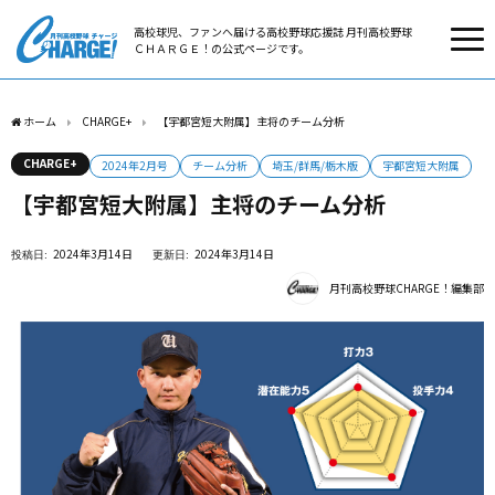
高校球児、ファンへ届ける高校野球応援誌 月刊高校野球
ＣＨＡＲＧＥ！の公式ページです。
ホーム
CHARGE+
【宇都宮短大附属】主将のチーム分析
CHARGE+
2024年2月号
チーム分析
埼玉/群馬/栃木版
宇都宮短大附属
【宇都宮短大附属】主将のチーム分析
2024年3月14日
2024年3月14日
月刊高校野球CHARGE！編集部