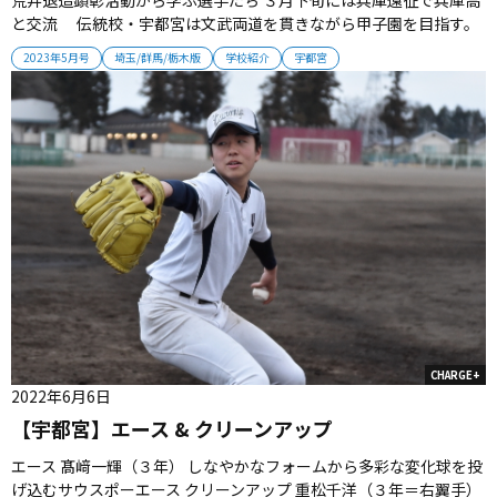
と交流 伝統校・宇都宮は文武両道を貫きながら甲子園を目指す。
啓蒙活動にも取り組むチームは、甲子園の先にあるゴールを見据え
2023年5月号
埼玉/群馬/栃木版
学校紹介
宇都宮
ていく。 ■大先輩の生き方に学ぶ 宇都宮は３月下旬に兵庫県遠
征を行った。兵庫野球部との交流を図るもので、太平洋戦争末期の
沖縄戦で県...
CHARGE+
2022年6月6日
【宇都宮】エース & クリーンアップ
エース 髙﨑一輝（３年） しなやかなフォームから多彩な変化球を投
げ込むサウスポーエース クリーンアップ 重松千洋（３年＝右翼手）