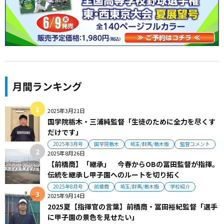
月間ランキング
2025年3月21日
国学院栃木・三浦純監督「生徒のために全力を尽くす
だけです」
2025年3月号
国学院栃木
埼玉/群馬/栃木版
監督コメント
2025年8月26日
【前橋商】「継承」 今春からOBの冨田監督が指揮。
伝統を継承し甲子園へのルートを切り拓く
2025年8月号
前橋商
埼玉/群馬/栃木版
学校紹介
2025年9月14日
2025夏【指揮官の言葉】前橋商・冨田裕紀監督「選手
に甲子園の景色を見せたい」