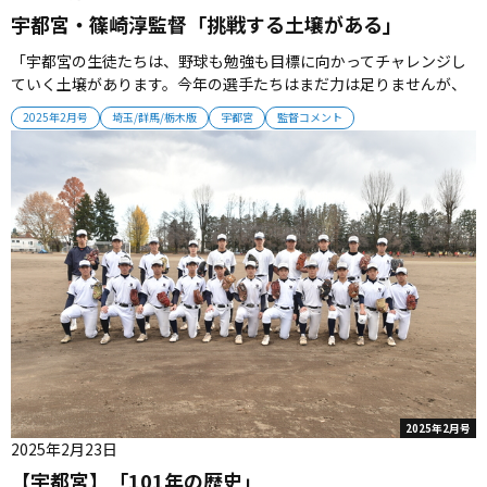
宇都宮・篠崎淳監督「挑戦する土壌がある」
「宇都宮の生徒たちは、野球も勉強も目標に向かってチャレンジし
ていく土壌があります。今年の選手たちはまだ力は足りませんが、
一生懸命に努力できる集団です。甲子園という目標へ向かって、本
2025年2月号
埼玉/群馬/栃木版
宇都宮
監督コメント
気で努力する時間が選手を育てていくと感じています」【監督プロ
フィール】1964年栃木県生まれ。宇都宮南―日本体育大卒。大学卒
業後、特別支援を...
2025年2月号
2025年2月23日
【宇都宮】「101年の歴史」