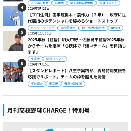
2025年8月号
前橋商
埼玉/群馬/栃木版
監督コメント
2026年5月27日
【プロ注目】国学院栃木・農作力（３年） 攻守に世
代屈指のポテンシャルを秘めるショートストップ
ピックアップ選手
国学院栃木
埼玉/群馬/栃木版
農作力
2025年11月26日
2025年秋【監督】明大中野・佐藤晃平監督2025年秋
からチームを指揮「心技体で『強いチーム』を目指し
ます」
東京版
監督コメント
2026年7月10日
【スタンドレポート】八王子実践が、青鳥特別支援を
応援でサポート。チームの枠を超えた友情
学校紹介
東京版
青鳥特別支援
月刊高校野球CHARGE！特別号