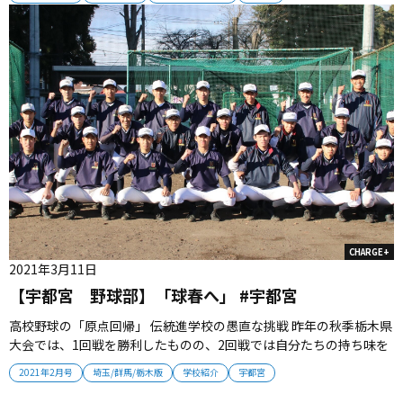
基礎を固め向上を図っています。各選手が意見を伝え合うことで互
いを信頼しプレーができるのがチームの強みです」...
CHARGE+
2021年3月11日
【宇都宮 野球部】「球春へ」 #宇都宮
高校野球の「原点回帰」 伝統進学校の愚直な挑戦 昨年の秋季栃木県
大会では、1回戦を勝利したものの、2回戦では自分たちの持ち味を
発揮できぬまま敗れた。その試合で実感させられた課題、そして悔
2021年2月号
埼玉/群馬/栃木版
学校紹介
宇都宮
しさをバネに、22人の部員が一丸となって1924（大正13）年以来遠
ざかっている甲子園の舞台を目指す。（取材・永島一顕） (2021年...