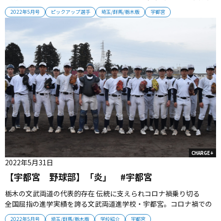
／高田朋信（３年＝捕手）／丸山晃典（３年＝中堅手）...
2022年5月号
ピックアップ選手
埼玉/群馬/栃木版
宇都宮
CHARGE+
2022年5月31日
【宇都宮 野球部】「炎」 #宇都宮
栃木の文武両道の代表的存在 伝統に支えられコロナ禍乗り切る
全国屈指の進学実績を誇る文武両道進学校・宇都宮。コロナ禍での
活動停止中も、部員たちは実直に野球に向き合ってきた。球春－い
2022年5月号
埼玉/群馬/栃木版
学校紹介
宇都宮