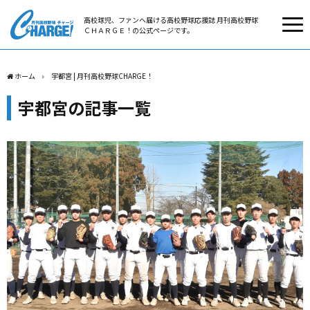
高校球児、ファンへ届ける高校野球応援誌 月刊高校野球
ＣＨＡＲＧＥ！の公式ページです。
ホーム
宇都宮 | 月刊高校野球CHARGE！
宇都宮の記事一覧