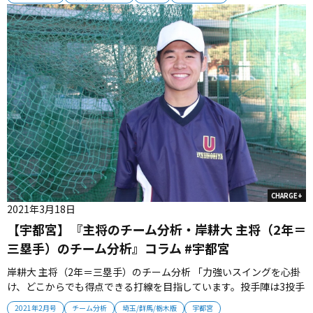
れました。生徒たちの“炎”が消えていないことを夏の結果で示して
いきたいと思います」 【監督プロフィール】1964年栃木県生まれ。
宇都宮南...
CHARGE+
2021年3月18日
【宇都宮】『主将のチーム分析・岸耕大 主将（2年＝
三塁手）のチーム分析』コラム #宇都宮
岸耕大 主将（2年＝三塁手）のチーム分析 「力強いスイングを心掛
け、どこからでも得点できる打線を目指しています。投手陣は3投手
が切磋琢磨してマウンドに立ち、秋季大会で乱れた守りは徹底して
2021年2月号
チーム分析
埼玉/群馬/栃木版
宇都宮