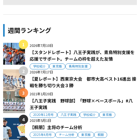
週間ランキング
2026年7月10日
【スタンドレポート】八王子実践が、青鳥特別支援を
応援でサポート。チームの枠を超えた友情
学校紹介
東京版
青鳥特別支援
2026年7月17日
【夏レポート】西東京大会 都市大高ベスト16進出 接
戦を勝ち切り大会３勝
2021年1月20日
【八王子実践 野球部】「野球×ベースボール」#八
王子実践
2020年12月号
八王子実践
学校紹介
東京版
2025年5月1日
【桐朋】主将のチーム分析
2025年4月号
チーム分析
東京版
桐朋