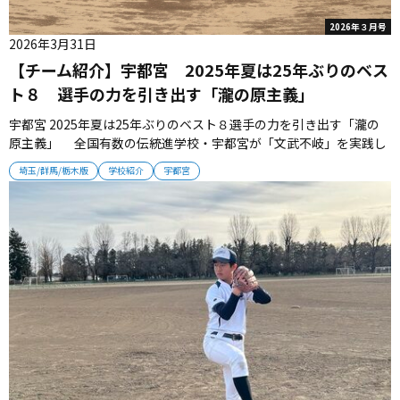
2026年３月号
2026年3月31日
【チーム紹介】宇都宮 2025年夏は25年ぶりのベス
ト８ 選手の力を引き出す「瀧の原主義」
宇都宮 2025年夏は25年ぶりのベスト８選手の力を引き出す「瀧の
原主義」 全国有数の伝統進学校・宇都宮が「文武不岐」を実践し
ている。勉強も野球も一つの道と捉えて、日々の学校生活に向き合
埼玉/群馬/栃木版
学校紹介
宇都宮
っている。 ■六大学野球でプレーする先輩たち 全国随一の進学実
績を残している。2024年度は21人の東大合格者をはじめ、難関大に
多...