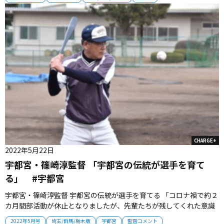
目以降が課題。守備、機動力のレベルを上げて、夏の甲子園を目指
します」...
CHARGE+
2022年5月22日
宇都宮・篠崎淳監督 「宇都宮の伝統が選手を育て
る」 #宇都宮
宇都宮・篠崎淳監督 宇都宮の伝統が選手を育てる 「コロナ禍で約２
カ月間部活動が休止となりましたが、先輩たちが残してくれた意識
や文化、伝統がしっかりと根付いていて、選手たちに力を与えてく
2022年5月号
埼玉/群馬/栃木版
宇都宮
監督コメント