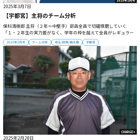
2025年2月号
2025年3月7日
【宇都宮】主将のチーム分析
保科清樹郎 主将（２年＝中堅手）部員全員で切磋琢磨していく
「１・２年生の実力差がなく、学年の枠を越えて全員がレギュラー
争いに加わって切磋琢磨していけるチームです。夏・冬の校内合宿
2025年2月号
チーム分析
埼玉/群馬/栃木版
宇都宮
や六大学野球観戦などの刺激や経験を力に変えて、高い目標へ向か
ってチャレンジしていきたいと思います」...
CHARGE+
2025年2月28日