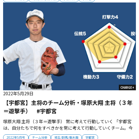
ざ、情熱の炎を見せる時が来た。 ■過去５年で東大７人・京大１人
文武両道を実践する伝統校は過去５年間で野球部から東大・京大
合格者８人...
CHARGE+
2022年5月29日
【宇都宮】主将のチーム分析・塚原大翔 主将（３年
＝遊撃手） #宇都宮
塚原大翔 主将（３年＝遊撃手） 常に考えて行動していく 「宇都宮
は、自分たちで何をすべきかを常に考えて行動していくチーム。今
年のチームは打撃が軸ですが、投手陣はエース髙﨑一輝に次ぐ２枚
2022年5月号
チーム分析
埼玉/群馬/栃木版
宇都宮