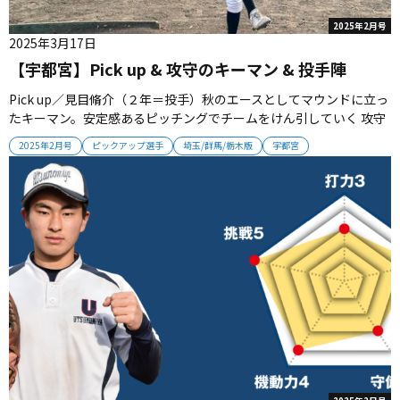
2025年2月号
2025年3月17日
【宇都宮】Pick up & 攻守のキーマン & 投手陣
Pick up／見目脩介（２年＝投手）秋のエースとしてマウンドに立っ
たキーマン。安定感あるピッチングでチームをけん引していく 攻守
のキーマン木滝琉雅（２年＝投手・左翼手）保科清樹郎主将（２年
2025年2月号
ピックアップ選手
埼玉/群馬/栃木版
宇都宮
＝中堅手）井戸沼耀太（２年＝遊撃手）北村駿磨（２年＝捕手） 投
手陣木滝琉雅（２年）仁井朝陽（１年）小堀主水（１年）松井優之
介（１年...