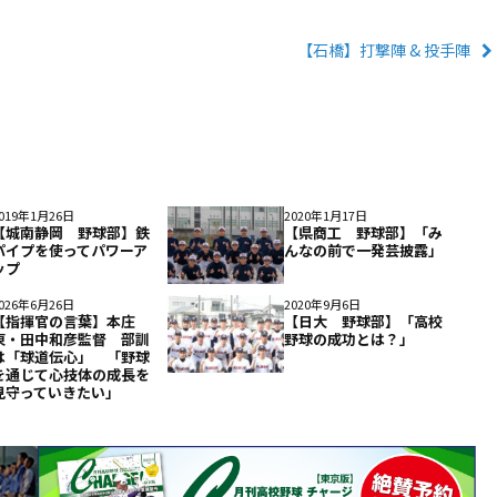
【石橋】打撃陣 & 投手陣
019年1月26日
2020年1月17日
【城南静岡 野球部】鉄
【県商工 野球部】「み
パイプを使ってパワーア
んなの前で一発芸披露」
ップ
026年6月26日
2020年9月6日
【指揮官の言葉】本庄
【日大 野球部】「高校
東・田中和彦監督 部訓
野球の成功とは？」
は「球道伝心」 「野球
を通じて心技体の成長を
見守っていきたい」