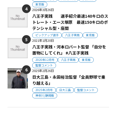
東京版
2026年3月26日
八王子実践 選手紹介最速140キロのス
トレート・エース塚原 最速150キロのポ
テンシャル型・座間
ピックアップ選手
八王子実践
東京版
2021年1月20日
八王子実践・河本ロバート監督 「自分を
置物にしてくれ」 #八王子実践
2020年12月号
八王子実践
東京版
監督コメント
2025年2月26日
日大三島・永田裕治監督「全員野球で乗
り越える」
2025年2月号
日大三島
監督コメント
神奈川/静岡版