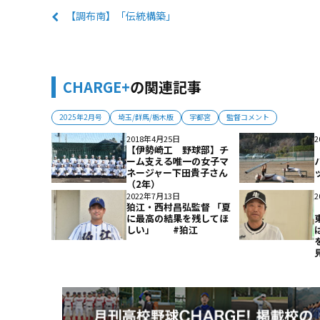
【調布南】「伝統構築」
CHARGE+
の関連記事
2025年2月号
埼玉/群馬/栃木版
宇都宮
監督コメント
2018年4月25日
2
【伊勢崎工 野球部】チ
ーム支える唯一の女子マ
ネージャー下田貴子さん
（2年）
2022年7月13日
2
狛江・西村昌弘監督 「夏
に最高の結果を残してほ
しい」 #狛江