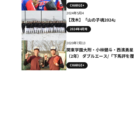
）
CHARGE+
2024年5月4
【茂木】「山の子魂2024」
2024年4月号
2020年7月13
関東学園大附・小林健斗・西濱勇星
（2年） ダブルエース/「下馬評を覆
せ」コラム
CHARGE+