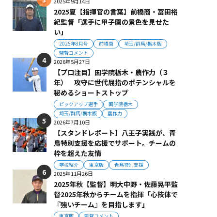
2025年9月14日
2025夏【指揮官の言葉】前橋商・冨田裕
紀監督「選手に甲子園の景色を見せた
い」
2025年8月号
前橋商
埼玉/群馬/栃木版
監督コメント
2026年5月27日
【プロ注目】国学院栃木・農作力（３
年） 攻守に世代屈指のポテンシャルを
秘めるショートストップ
ピックアップ選手
国学院栃木
埼玉/群馬/栃木版
農作力
2026年7月10日
【スタンドレポート】八王子実践が、青
鳥特別支援を応援でサポート。チームの
枠を超えた友情
学校紹介
東京版
青鳥特別支援
2025年11月26日
2025年秋【監督】明大中野・佐藤晃平監
督2025年秋からチームを指揮「心技体で
『強いチーム』を目指します」
東京版
監督コメント