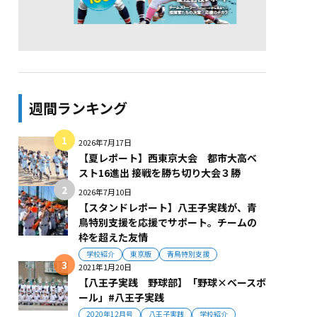
週間ランキング
2026年7月17日
【夏レポート】西東京大会 都市大高ベ
スト16進出 接戦を勝ち切り大会３勝
2026年7月10日
【スタンドレポート】八王子実践が、青
鳥特別支援を応援でサポート。チームの
枠を超えた友情
学校紹介
東京版
青鳥特別支援
2021年1月20日
【八王子実践 野球部】「野球×ベースボ
ール」#八王子実践
2020年12月号
八王子実践
学校紹介