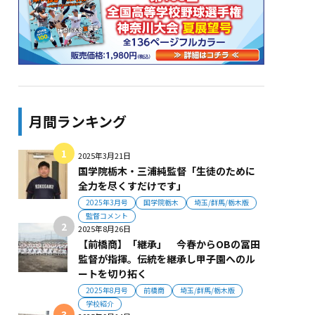
月間ランキング
2025年3月21日
国学院栃木・三浦純監督「生徒のために
全力を尽くすだけです」
2025年3月号
国学院栃木
埼玉/群馬/栃木版
監督コメント
2025年8月26日
【前橋商】「継承」 今春からOBの冨田
監督が指揮。伝統を継承し甲子園へのル
ートを切り拓く
2025年8月号
前橋商
埼玉/群馬/栃木版
学校紹介