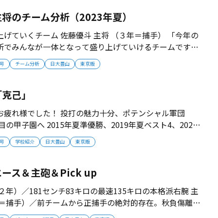
しています」 監督プロフィー...
将のチーム分析（2023年夏）
げていくチーム 佐藤優斗 主将 （３年＝捕手） 「今年の
所でみんなが一体となって盛り上げていけるチームです。
盤にひっくり返していく力と勢いがあります。エース井上
月号
チーム分析
日大豊山
東京版
チームですが、打撃力も上がってきていて、夏は機動力を
を目指していきたいと思い...
「克己」
お疲れ様でした！ 投打の魅力十分、ポテンシャル軍団
目の甲子園へ 2015年夏準優勝、2019年夏ベスト4、2020
った伝統校・日大豊山。春以降に進化を遂げたチームは
月号
学校紹介
日大豊山
東京版
度目の甲子園を狙っていく。 ■選手育成の揺るぎない“土
年夏の...
ス＆主砲＆Pick up
２年）／181センチ83キロの最速135キロの本格派右腕 主
年＝捕手）／前チームから正捕手の絶対的存在。秋負傷離脱
k up 市沢怜（２年＝三塁手）／鋭いスイングからヒットを量