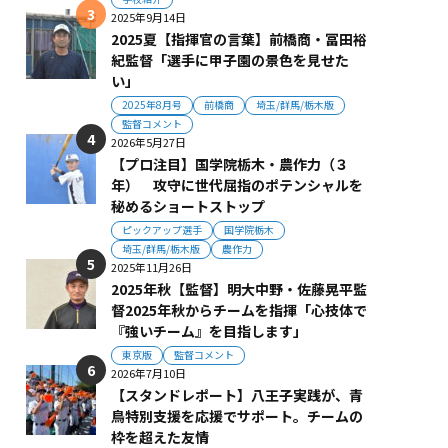
2025年9月14日
2025夏【指揮官の言葉】前橋商・冨田裕
紀監督「選手に甲子園の景色を見せた
い」
2025年8月号
前橋商
埼玉/群馬/栃木版
監督コメント
2026年5月27日
【プロ注目】国学院栃木・農作力（３
年） 攻守に世代屈指のポテンシャルを
秘めるショートストップ
ピックアップ選手
国学院栃木
埼玉/群馬/栃木版
農作力
2025年11月26日
2025年秋【監督】明大中野・佐藤晃平監
督2025年秋からチームを指揮「心技体で
『強いチーム』を目指します」
東京版
監督コメント
2026年7月10日
【スタンドレポート】八王子実践が、青
鳥特別支援を応援でサポート。チームの
枠を超えた友情