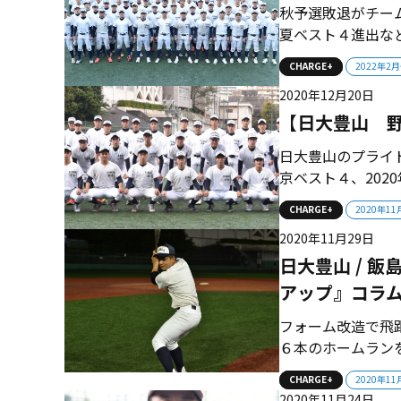
秋予選敗退がチーム
夏ベスト４進出な
チームだが、新チ
CHARGE+
2022年2
めたチームはゼロ
2020年12月20日
ームは、大型左腕・
【日大豊山 野
日大豊山のプライドを持っ
京ベスト４、202
ましさが増したチー
CHARGE+
2020年1
して2000年以来２
2020年11月29日
総勢57人の...
日大豊山 / 
アップ』コラム
フォーム改造で飛
６本のホームラン
ことで飛距離が出
CHARGE+
2020年1
打ち込む。...
2020年11月24日