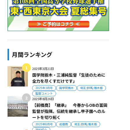
月間ランキング
2025年3月21日
国学院栃木・三浦純監督「生徒のために
全力を尽くすだけです」
2025年3月号
国学院栃木
埼玉/群馬/栃木版
監督コメント
2025年8月26日
【前橋商】「継承」 今春からOBの冨田
監督が指揮。伝統を継承し甲子園へのル
ートを切り拓く
2025年8月号
前橋商
埼玉/群馬/栃木版
学校紹介