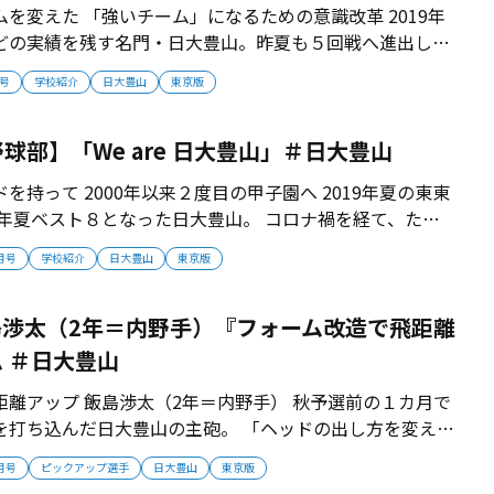
を変えた 「強いチーム」になるための意識改革 2019年
どの実績を残す名門・日大豊山。昨夏も５回戦へ進出した
ームは秋予選敗退というスタートとなった。敗戦を受け止
月号
学校紹介
日大豊山
東京版
からの出直しを図った。 ■秋は予選で城東に惜敗 夏のチ
玉井皓一朗（３年）らを...
球部】「We are 日大豊山」＃日大豊山
て 2000年以来２度目の甲子園へ 2019年夏の東東
0年夏ベスト８となった日大豊山。 コロナ禍を経て、たく
ムは、「We are 日大豊山」をスローガンに東京制覇、そ
1月号
学校紹介
日大豊山
東京版
度目の甲子園を目指す。 2020年11月号掲載 ■１・２年生
飯島渉太（2年＝内野手）『フォーム改造で飛距離
 ＃日大豊山
距離アップ 飯島渉太（2年＝内野手） 秋予選前の１カ月で
を打ち込んだ日大豊山の主砲。 「ヘッドの出し方を変えた
るようになった」。 秋季大会では神宮のスタンドへ打球を
1月号
ピックアップ選手
日大豊山
東京版