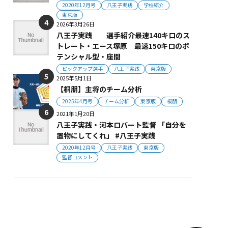
2020年12月号
八王子実践
学校紹介
東京版
2026年3月26日
八王子実践 選手紹介最速140キロのス
トレート・エース塚原 最速150キロのポ
テンシャル型・座間
ピックアップ選手
八王子実践
東京版
2025年5月1日
【桐朋】主将のチーム分析
2025年4月号
チーム分析
東京版
桐朋
2021年1月20日
八王子実践・河本ロバート監督 「自分を
置物にしてくれ」 #八王子実践
2020年12月号
八王子実践
東京版
監督コメント