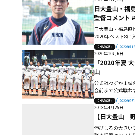
日大豊山・福
監督コメント 
日大豊山・福島直也
2020年ベスト8
います。 私たち
CHARGE+
2020年1
ともに成長する場
2020年10月6日
す。 敗戦の言い訳
「2020年夏
山
公式戦わずか１試
会前まで公式戦わ
は試合ができる喜び
CHARGE+
2020年9
戦では因縁の東海
2018年4月25日
いきなり対戦した。 
【日大豊山 
伸びしろの大きい
群の打撃センスを