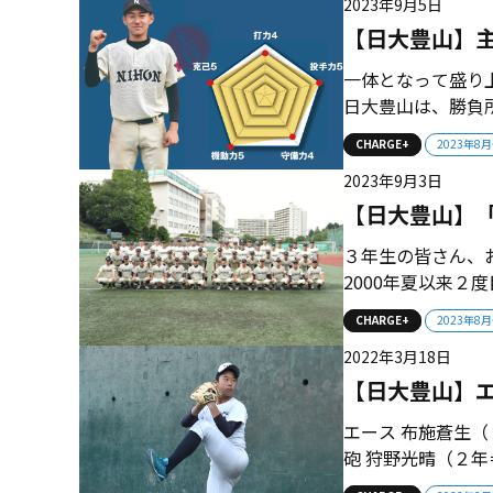
2023年9月5日
っていくことに期待
【日大豊山】主
一体となって盛り上
日大豊山は、勝負
劣勢の試合でも終
CHARGE+
2023年8
雅也を中心とした
2023年9月3日
絡めた戦いで甲子園
【日大豊山】
３年生の皆さん、
2000年夏以来２度
年夏ベスト8とな
CHARGE+
2023年8
2000年夏以来２
2022年3月18日
壌” 日大豊山は2015
【日大豊山】エー
エース 布施蒼生（
砲 狩野光晴（２
から復活へ Pic