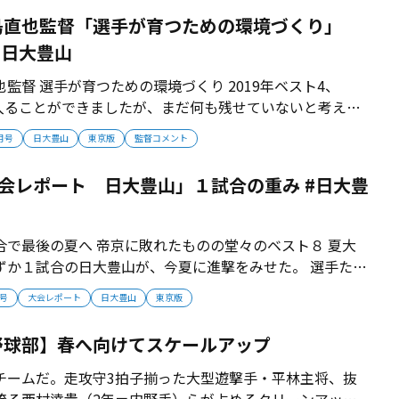
島直也監督「選手が育つための環境づくり」
#日大豊山
監督 選手が育つための環境づくり 2019年ベスト4、
に入ることができましたが、まだ何も残せていないと考えて
指導者の役割は、選手が育つための環境をつくること。 心身
1月号
日大豊山
東京版
監督コメント
を用意することが、甲子園につながっていくと考えていま
ではなく、勝つため...
 大会レポート 日大豊山」１試合の重み #日大豊
合で最後の夏へ 帝京に敗れたものの堂々のベスト８ 夏大
ずか１試合の日大豊山が、今夏に進撃をみせた。 選手たち
をグラウンドの上で表現した。 2020年9月号掲載 ■３回
月号
大会レポート
日大豊山
東京版
大高輪台に勝利 昨秋は、１次予選１回戦で東海大高輪台と
９回まで６対２...
野球部】春へ向けてスケールアップ
チームだ。走攻守3拍子揃った大型遊撃手・平林主将、抜
誇る西村逹貴（2年＝内野手）らが占めるクリーンアップ