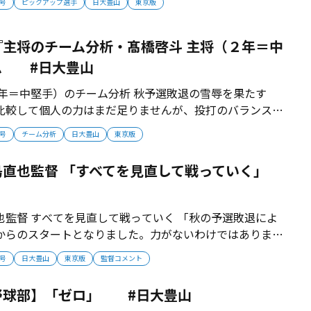
月号
ピックアップ選手
日大豊山
東京版
ター...
主将のチーム分析・髙橋啓斗 主将（２年＝中
ム #日大豊山
２年＝中堅手）のチーム分析 秋予選敗退の雪辱を果たす
比較して個人の力はまだ足りませんが、投打のバランスが
です。足を使える選手も多く、機動力を生かした攻撃にも
月号
チーム分析
日大豊山
東京版
。秋予選敗退の雪辱を、春・夏に果たしたいと思いま
島直也監督 「すべてを見直して戦っていく」
也監督 すべてを見直して戦っていく 「秋の予選敗退によ
からのスタートとなりました。力がないわけではありませ
ではなかったということ。今までの取り組みのすべてを見
月号
日大豊山
東京版
監督コメント
へ向き合っています」 【監督プロフィール】1985年生
大。大学卒業後、日大豊山...
野球部】「ゼロ」 #日大豊山