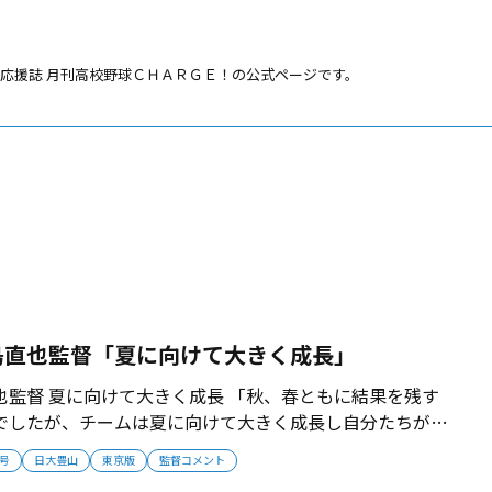
応援誌 月刊高校野球ＣＨＡＲＧＥ！の公式ページです。
島直也監督「夏に向けて大きく成長」
也監督 夏に向けて大きく成長 「秋、春ともに結果を残す
でしたが、チームは夏に向けて大きく成長し自分たちがや
違いではなかったと感じています。野球本来の楽しさを追
月号
日大豊山
東京版
監督コメント
野球を見せていきます。選手たちが今夏に、たくましくな