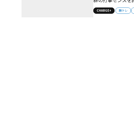
の破壊力は都屈指
CHARGE+
勝トレ
ト）らが配置され
線を目指す。また機