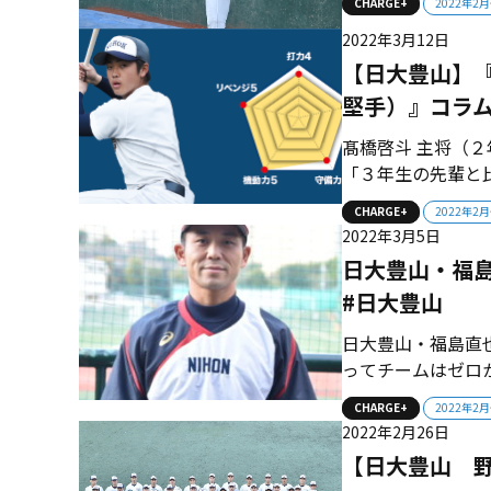
CHARGE+
2022年2
産するアベレージヒッ
2022年3月12日
【日大豊山】『
堅手）』コラ
髙橋啓斗 主将（
「３年生の先輩と
整っているチーム
CHARGE+
2022年2
トライしています
2022年3月5日
す」...
日大豊山・福
#日大豊山
日大豊山・福島直
ってチームはゼロ
んが、勝つチーム
CHARGE+
2022年2
直してトレーニング
2022年2月26日
まれ。日大豊山—日
【日大豊山 