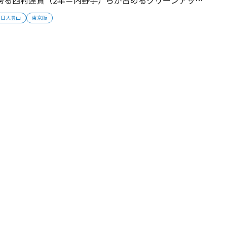
。下位打線に長距離スラッガー・佐藤優太（2年＝レフ
日大豊山
東京版
、裏クリーンアップを形成。どこからでも得点が奪える打
動力も磨いている。黒川太一助監督...