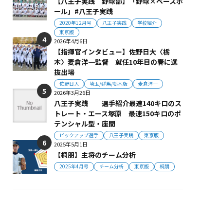
【八王子実践 野球部】「野球×ベースボ
ール」#八王子実践
2020年12月号
八王子実践
学校紹介
東京版
2026年4月6日
【指揮官インタビュー】佐野日大〈栃
木〉麦倉洋一監督 就任10年目の春に選
抜出場
佐野日大
埼玉/群馬/栃木版
麦倉洋一
2026年3月26日
八王子実践 選手紹介最速140キロのス
トレート・エース塚原 最速150キロのポ
テンシャル型・座間
ピックアップ選手
八王子実践
東京版
2025年5月1日
【桐朋】主将のチーム分析
2025年4月号
チーム分析
東京版
桐朋