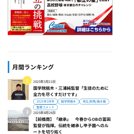
月間ランキング
2025年3月21日
国学院栃木・三浦純監督「生徒のために
全力を尽くすだけです」
2025年3月号
国学院栃木
埼玉/群馬/栃木版
監督コメント
2025年8月26日
【前橋商】「継承」 今春からOBの冨田
監督が指揮。伝統を継承し甲子園へのル
ートを切り拓く