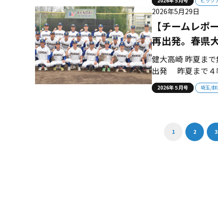
2026年５月号
ピック
グラウンドに立っ
2026年5月29日
は入学後、県内初の
【チームレポ
再出発。春県
健大高崎 昨夏ま
出発 昨夏まで４
秋県大会で桐生第
2026年５月号
埼玉/群
ニングに臨んだ選
勝で止まった進撃 健
1
2
3