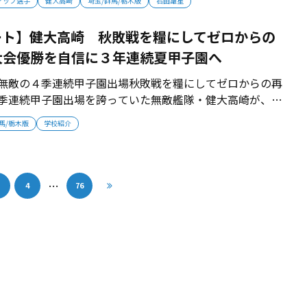
アップ選手
健大高崎
埼玉/群馬/栃木版
石田雄星
てきた。 石田主将にとって秋準々決勝・桐生第一戦の負け
敗戦だった。 過去２年は箱...
ート】健大高崎 秋敗戦を糧にしてゼロからの
大会優勝を自信に３年連続夏甲子園へ
で無敵の４季連続甲子園出場秋敗戦を糧にしてゼロからの再
季連続甲子園出場を誇っていた無敵艦隊・健大高崎が、昨
一に敗れて進撃が止まった。敗戦を受け止めて冬のトレー
馬/栃木版
学校紹介
手たちは、再起を誓ってリスタートを切った。 ■県内33連
大高崎は2024年...
…
4
76