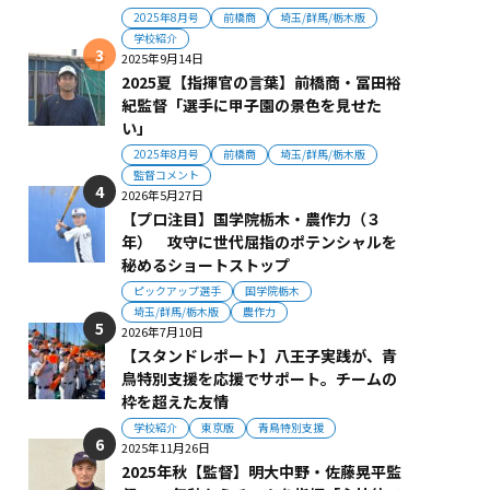
2025年8月号
前橋商
埼玉/群馬/栃木版
学校紹介
2025年9月14日
2025夏【指揮官の言葉】前橋商・冨田裕
紀監督「選手に甲子園の景色を見せた
い」
2025年8月号
前橋商
埼玉/群馬/栃木版
監督コメント
2026年5月27日
【プロ注目】国学院栃木・農作力（３
年） 攻守に世代屈指のポテンシャルを
秘めるショートストップ
ピックアップ選手
国学院栃木
埼玉/群馬/栃木版
農作力
2026年7月10日
【スタンドレポート】八王子実践が、青
鳥特別支援を応援でサポート。チームの
枠を超えた友情
学校紹介
東京版
青鳥特別支援
2025年11月26日
2025年秋【監督】明大中野・佐藤晃平監