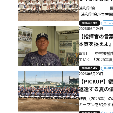
浦和学院 関東大
浦和学院が春季関
に敗れたが堂々の
2026年６月号
チーム
校相手に実力誇示
2026年6月24日
決勝で花咲徳栄に勝
【指揮官の言
本質を捉えよ
叡明 中村要監督
ていく 「2025
勝負。今年も新た
2026年６月号
中村要
た人間教育という
2026年6月23日
たいと思います」 1
【PICKUP
返還する夏の
昨夏（2025年
キーマンを紹介す
140キロのスト