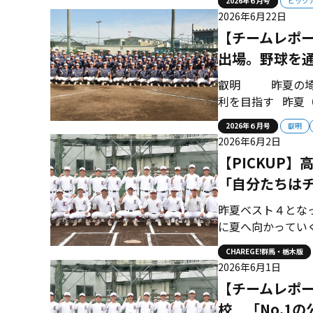
2026年６月号
ピック
いく。 キーマン
2026年6月22日
翔、長島輝平 （３年
【チームレポ
出場。野球を
叡明 昨夏の埼玉
利を目指す 昨夏（
叡明。野球の本質
2026年６月号
叡明
昨夏は勢いに乗っ
2026年6月2日
トーナメントを一気に
【PICKUP
「自分たちは
昨夏ベスト４とな
に夏へ向かってい
（３年＝一塁手）
CHAREGE!群馬・栃木版
角に力強い打球を
2026年6月1日
点に絡んでいく。今
【チームレポ
校 「No.1