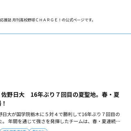
応援誌 月刊高校野球ＣＨＡＲＧＥ！の公式ページです。
佐野日大 16年ぶり７回目の夏聖地。春・夏
場！
野日大が国学院栃木に５対４で勝利して16年ぶり７回目の
た。 年間を通じて強さを発揮したチームは、春・夏連続出
勝戦は激闘だった。 １対２で迎えた９回裏に同点に追いつ