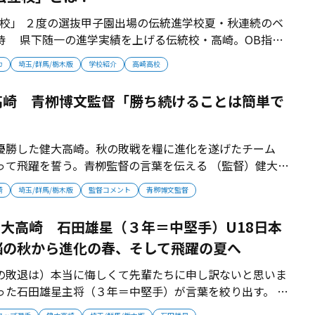
公立校」 ２度の選抜甲子園出場の伝統進学校夏・秋連続のベ
待 県下随一の進学実績を上げる伝統校・高崎。OB指揮
は、2025年夏・秋連続でベスト４へ進出するなど、再び地
カ
埼玉/群馬/栃木版
学校紹介
高崎高校
■昨春２回戦敗退が転機 1981年、2012年に選抜出場を
は、2...
高崎 青栁博文監督「勝ち続けることは簡単で
優勝した健大高崎。秋の敗戦を糧に進化を遂げたチーム
って飛躍を誓う。青栁監督の言葉を伝える （監督）健大高
 勝ち続けることは簡単ではない 「秋季県大会で（桐生第
崎
埼玉/群馬/栃木版
監督コメント
青栁博文監督
園の連続出場が止まったが、過去は変えることができな
ではなく、自分たちの力がなかっ...
】健大高崎 石田雄星（３年＝中堅手）U18日本
悩の秋から進化の春、そして飛躍の夏へ
の敗退は）本当に悔しくて先輩たちに申し訳ないと思いま
った石田雄星主将（３年＝中堅手）が言葉を絞り出す。 石
と共に３度の甲子園を経験し、強い健大高崎の一員として