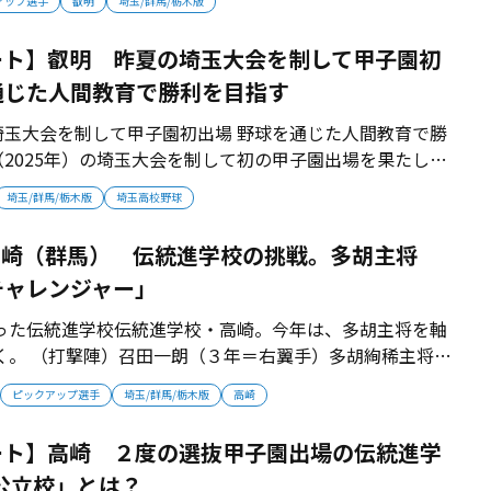
アップ選手
叡明
埼玉/群馬/栃木版
 （左から） 鈴木彩生主将、本間健太、青木柚吾、赤城
＝三塁...
ート】叡明 昨夏の埼玉大会を制して甲子園初
通じた人間教育で勝利を目指す
大会を制して甲子園初出場 野球を通じた人間教育で勝
2025年）の埼玉大会を制して初の甲子園出場を果たした
と向き合いながら、一戦必勝の先にある“連覇”を目指す。
埼玉/群馬/栃木版
埼玉高校野球
た戦いで埼玉制覇 昨夏の埼玉大会で快進撃を見せて埼玉の
駆け...
】高崎（群馬） 伝統進学校の挑戦。多胡主将
チャレンジャー」
った伝統進学校伝統進学校・高崎。今年は、多胡主将を軸
く。 （打撃陣）召田一朗（３年＝右翼手）多胡絢稀主将
坂下悠真（３年＝遊撃手）鎌田笑太朗（３年＝左翼手）広
ピックアップ選手
埼玉/群馬/栃木版
高崎
放つ鎌田が打線の軸となり、坂下、多胡主将、召田らが得
年の高崎は打線のつながりで勝負...
ート】高崎 ２度の選抜甲子園出場の伝統進学
の公立校」とは？