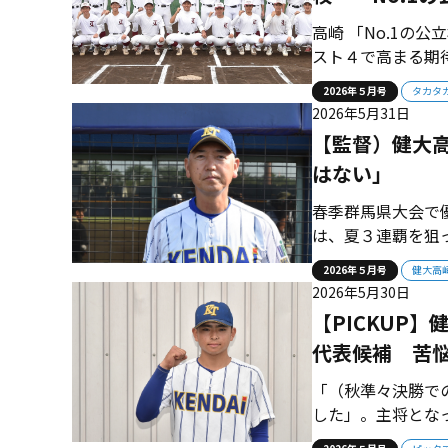
高崎 「No.1の
スト４で高まる期
官が率いるチーム
2026年５月号
タカタ
力を高めている。 
2026年5月31日
果たした伝統校・高崎
【監督）健大
はない」
春季群馬県大会で
は、夏３連覇を狙
崎・青栁博文監督
2026年５月号
健大高
一に）負けて甲子
2026年5月30日
い。負けたのは偶然
【PICKUP
代表候補 苦
「（秋準々決勝で
した」。主将とな
田主将は先輩たち