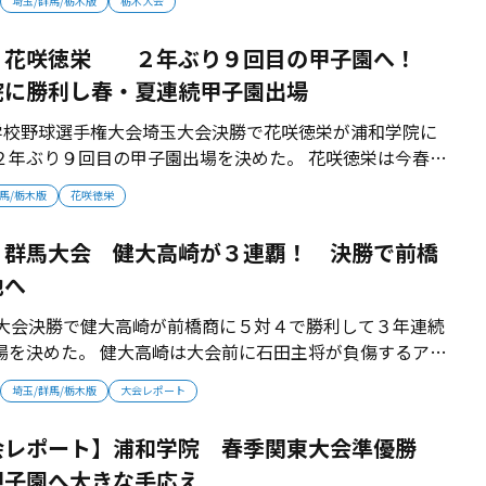
埼玉/群馬/栃木版
栃木大会
レークでも２点をリードされた。10回裏に１点を返すと、
本塁打を放って劇的な優...
】花咲徳栄 ２年ぶり９回目の甲子園へ！
院に勝利し春・夏連続甲子園出場
等学校野球選手権大会埼玉大会決勝で花咲徳栄が浦和学院に
２年ぶり９回目の甲子園出場を決めた。 花咲徳栄は今春の
年ぶりのベスト８。 春夏連続出場を目指すチームは準決勝で
馬/栃木版
花咲徳栄
勝・浦和学院戦を迎えた。 ３回に先制を許す展開だったが
に追いつくと、終盤に...
】群馬大会 健大高崎が３連覇！ 決勝で前橋
地へ
大会決勝で健大高崎が前橋商に５対４で勝利して３年連続
場を決めた。 健大高崎は大会前に石田主将が負傷するアク
回戦を欠場したが３回戦から出場した。準々決勝で農大
埼玉/群馬/栃木版
大会レポート
育英に勝利して決勝戦へ駒を進めた。 ２対１で迎えた７回
転を許したが、８回に神崎の...
会レポート】浦和学院 春季関東大会準優勝
甲子園へ大きな手応え