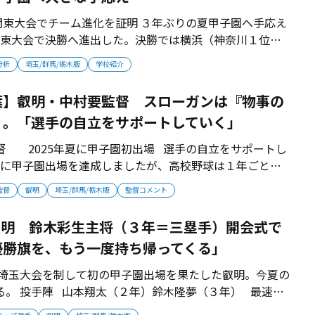
会でチーム進化を証明 ３年ぶりの夏甲子園へ手応え
東大会で決勝へ進出した。決勝では横浜（神奈川１位）
準優勝で夏に向けての順調な進化を示した。 甲子園常連
分析
埼玉/群馬/栃木版
学校紹介
 関東準優勝は、チーム全体の成長の証だった。埼玉県大会
利し、埼玉１位...
葉】叡明・中村要監督 スローガンは『物事の
』。「選手の自立をサポートしていく」
 2025年夏に甲子園初出場 選手の自立をサポートし
年夏に甲子園出場を達成しましたが、高校野球は１年ごとの
な挑戦になります。『物事の本質を捉えよ』。野球を通じ
監督
叡明
埼玉/群馬/栃木版
監督コメント
本質から逸れることなく、選手の自立をサポートしていき
973年生まれ。...
】叡明 鈴木彩生主将（３年＝三塁手）開会式で
優勝旗を、もう一度持ち帰ってくる」
）の埼玉大会を制して初の甲子園出場を果たした叡明。今夏の
る。 投手陣 山本翔太（２年）鈴木隆夢（３年） 最速
レートが武器の鈴木隆夢と、制球派・山本の２枚で勝負して