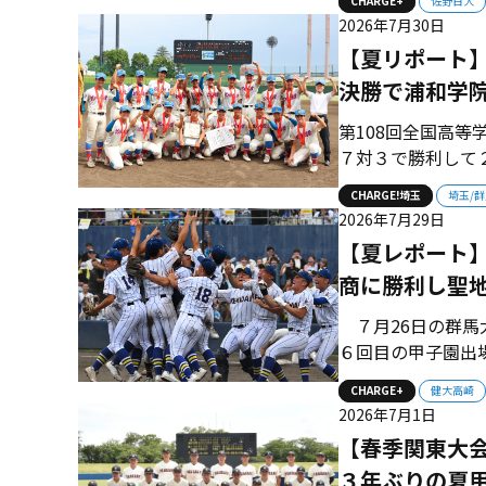
CHARGE+
佐野日大
くと、延長タイブ
2026年7月30日
小島がサヨナラ逆転
【夏リポート
決勝で浦和学
第108回全国高
７対３で勝利して
選抜に出場し23
CHARGE!埼玉
埼玉/群
昌平に勝利して決
2026年7月29日
６回に１対１の同点
【夏レポート
商に勝利し聖
７月26日の群馬
６回目の甲子園出
シデント。大会２
CHARGE+
健大高崎
二、準決勝で前橋
2026年7月1日
に２失点して一時逆
【春季関東大
３年ぶりの夏