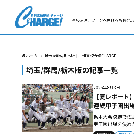
高校球児、ファンへ届ける高校野球
ホーム
埼玉/群馬/栃木版 | 月刊高校野球CHARGE！
埼玉/群馬/栃木版の記事一覧
2026年8月3日
【夏レポート】
連続甲子園出
栃木大会決勝で佐
甲子園出場を決め
場となった。 決